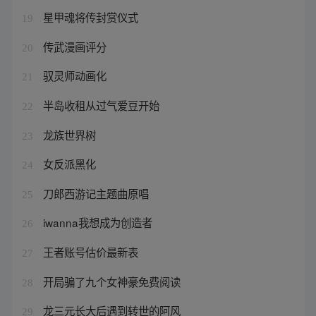
星甲魂将传封赏仪式
19
传武漫画评分
20
驭灵师动画化
21
半岛收租从过气爱豆开始
22
龙族世界树
23
女反派黑化
24
刀郎西游记主题曲原唱
25
iwanna我想成为创造者
26
王者账号估价最新表
27
开局骗了九个女神豪免费阅读
28
龙三元长大后遇到转世的阿风
29