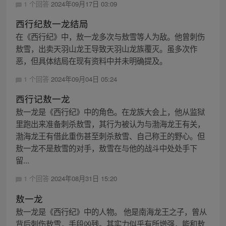
1 个回答
2024年09月17日 03:09
西行纪敖一龙结局
在《西行纪》中，敖一龙多次与敖雪等人为敌。他曾刺伤
敖雪，出卖天羽山龙王导致天羽山龙族覆灭。虽多次作
恶，但具体结局在现有资料中并未明确提及。
1 个回答
2024年09月04日 05:24
西行记敖一龙
敖一龙是《西行纪》中的角色。在龙族大会上，他从监狱
里跑出来准备刺杀敖雪，其行为被认为与渤海龙王有关，
渤海龙王有借此重伤甚至刺杀敖雪、自己称王的野心。但
敖一龙不是敖雪的对手，敖雪在与他的战斗中处处手下
留...
1 个回答
2024年08月31日 15:20
敖一龙
敖一龙是《西行纪》中的人物。 他是南海龙王之子，曾从
背后刺伤敖雪，手段凶残。其实力似乎有所增强，能和敖