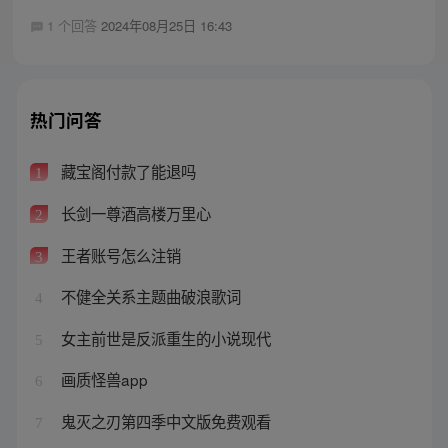
1 个回答
2024年08月25日 16:43
热门问答
藏宝阁付款了能退吗
1
长剑一尊酒高楼万里心
2
王者账号怎么注销
3
不健全关系主题曲破浪歌词
4
女主前世是反派重生的小说现代
5
画质怪兽app
6
鬼灭之刃第四季中文版免费观看
7