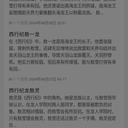
雪打得有来有回。他还曾道出南海龙王的阴谋，南海龙王
妄图借助天界力量推翻东海龙王以称霸龙族。 敖...
1 个回答
2024年08月29日 22:51
西行纪敖一龙
在《西行纪》中，敖一龙是南海龙王的长子。他嚣张跋
扈，曾刺伤敖雪，还肆无忌惮地说出敖雷和天界勾结并出
卖天羽山龙王的事情，导致天羽山龙族覆灭，天羽狩惨
死。他实力曾较弱，但后来有所增强，能与敖雪打得有来
有回...
1 个回答
2024年08月27日 04:17
西行纪龙敖灵
敖灵是《西行纪》中的角色。她是龙族公主，与敖雪很早
就认识，在龙人学院时两人是同学，都曾是被欺负的对
象。敖灵相对懦弱，而敖雪会有所反抗。在龙人学院时，
只有敖雪理会敖灵，敖雪还送过敖灵一个手镯，敖灵视若
珍...