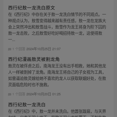
西行纪敖一龙洗白原文
在《西行纪》中存在关于敖一龙洗白情节的不同观点。一
种观点认为，敖雪变得越来越有责任感，敖一龙在龙族大
会上突然冲出和敖雪战斗，敖雪作为龙王将身为阶下囚的
敖一龙击败，之后敖雪好吃好喝招待敖一龙，这使得敖
一...
1 个回答
2024年10月25日 21:07
西行纪漫画敖灵被割龙角
敖灵在被俘虏之后，南海龙王没有出手相救，她和其他龙
人一样被割掉了龙角。南海龙王将自己的子女视为工具，
如曾逼迫敖灵嫁给她不喜欢的龙人以获取联姻好处，在敖
灵面临危险时也不施救。
1 个回答
2024年10月20日 01:25
西行纪敖一龙洗白
在《西行纪》中，敖一龙并未洗白。他嚣张跋扈，与天界