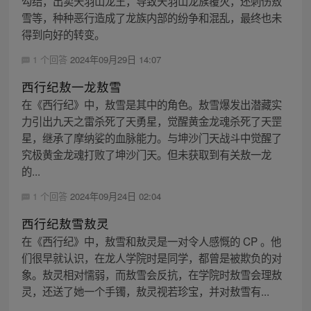
勾结，出卖天羽山龙王，导致天羽山龙族覆灭，还刺伤敖
雪等，种种恶行造成了龙族内部的纷争和混乱，最终也未
得到向好的转变。
1 个回答
2024年09月29日 14:07
西行纪敖一龙敖雪
在《西行纪》中，敖雪是其中的角色。敖雪爆发出潜藏实
力引出九天之雷杀死了天勇星，觉醒黄金龙魂杀死了天罡
星，继承了摩纳娑的血脉能力。与坤沙门天战斗中觉醒了
究极黄金龙魂打败了坤沙门天。但未获取到有关敖一龙
的...
1 个回答
2024年09月24日 02:04
西行纪敖雪敖灵
在《西行纪》中，敖雪和敖灵是一对令人感慨的 CP 。他
们很早就认识，在龙人学院时是同学，都曾是被欺负的对
象。敖灵相对懦弱，而敖雪会反抗，在学院时敖雪会理敖
灵，还送了她一个手镯，敖灵视若珍宝，并对敖雪有...