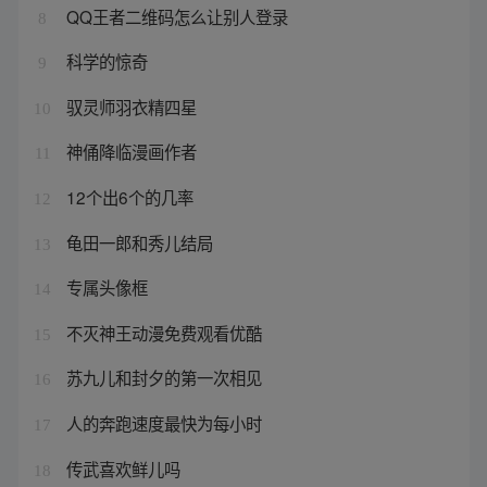
QQ王者二维码怎么让别人登录
8
科学的惊奇
9
驭灵师羽衣精四星
10
神俑降临漫画作者
11
12个出6个的几率
12
龟田一郎和秀儿结局
13
专属头像框
14
不灭神王动漫免费观看优酷
15
苏九儿和封夕的第一次相见
16
人的奔跑速度最快为每小时
17
传武喜欢鲜儿吗
18