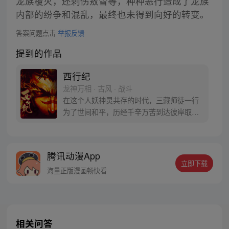
龙族覆灭，还刺伤敖雪等，种种恶行造成了龙族
内部的纷争和混乱，最终也未得到向好的转变。
答案问题点击
举报反馈
提到的作品
西行纪
龙神万相 · 古风 · 战斗
在这个人妖神灵共存的时代，三藏师徒一行
为了世间和平，历经千辛万苦到达彼岸取
得“永恒之火”拯救苍生，可世间并没有因此
变得美好….随着阴谋慢慢揭露，暗魂四起,
为了让“永恒之火”重新归位，小狼妖白狼不
腾讯动漫App
辞万难，找到唐三藏大法师，和他一起重新
立即下载
寻回徒弟们，组成全新“西行小队”，再度踏
海量正版漫画畅快看
上西行之旅……
相关问答