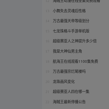
海贼王动漫在线全集免费观看
12
小舞失去灵魂后性格
13
万古最强天帝等级划分
14
七龙珠格斗手游单机版
15
超级赛亚人之神提升多少倍
16
我是大神仙男主角
17
航海王在线观看1100集免费
18
万古最强宗烂尾楼吗
19
龙珠画风变化
20
超级赛亚人四在哪一集
21
海贼王最新停播公告
22