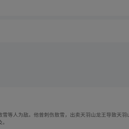
敖雪等人为敌。他曾刺伤敖雪，出卖天羽山龙王导致天羽
及。