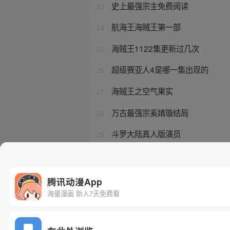
史上最强宗主免费阅读
23
航海王海贼王第一部
24
海贼王1122集更新过几次
25
超级赛亚人4是哪一集出现的
26
海贼王之空气果实
27
万古最强宗奚婧璇结局
28
斗罗大陆真人版演员
29
《我和神仙结婚了》
30
腾讯动漫App
海量漫画 新人7天免费看