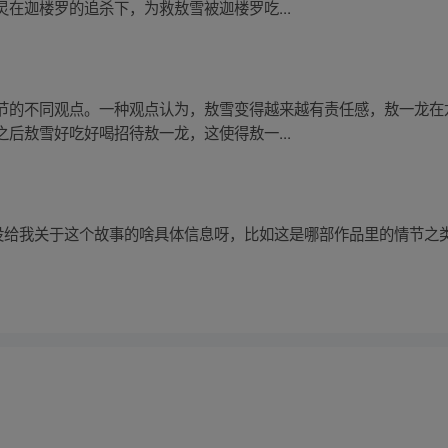
在迦楼罗的追杀下，为救敖雪被迦楼罗吃...
节的不同观点。一种观点认为，敖雪变得越来越有责任感，敖一龙在
后敖雪好吃好喝招待敖一龙，这使得敖一...
也没给我关于这个故事的啥具体信息呀，比如这是哪部作品里的情节之