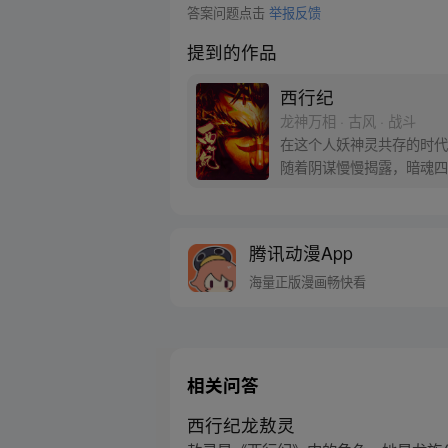
答案问题点击
举报反馈
提到的作品
西行纪
龙神万相 · 古风 · 战斗
在这个人妖神灵共存的时代
随着阴谋慢慢揭露，暗魂四
新“西行小队”，再度踏上
腾讯动漫App
海量正版漫画畅快看
相关问答
西行纪龙敖灵