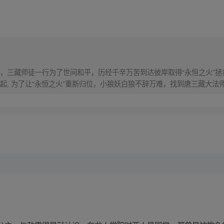
，三藏师徒一行为了世间和平，历经千辛万苦到达彼岸取得“永恒之火”拯
起, 为了让“永恒之火”重新归位，小狼妖白狼不辞万难，找到唐三藏大法
西行之旅……