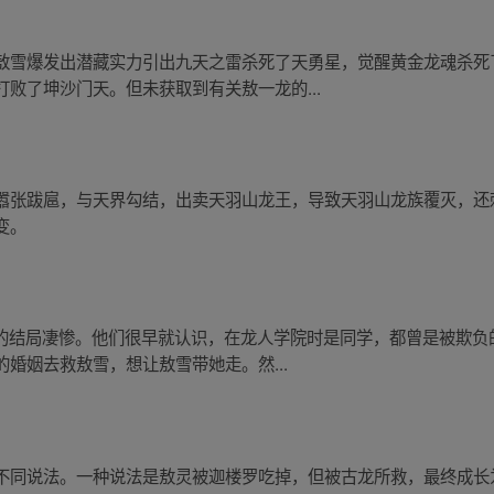
敖雪爆发出潜藏实力引出九天之雷杀死了天勇星，觉醒黄金龙魂杀死
败了坤沙门天。但未获取到有关敖一龙的...
嚣张跋扈，与天界勾结，出卖天羽山龙王，导致天羽山龙族覆灭，还
变。
P 的结局凄惨。他们很早就认识，在龙人学院时是同学，都曾是被欺
婚姻去救敖雪，想让敖雪带她走。然...
不同说法。一种说法是敖灵被迦楼罗吃掉，但被古龙所救，最终成长