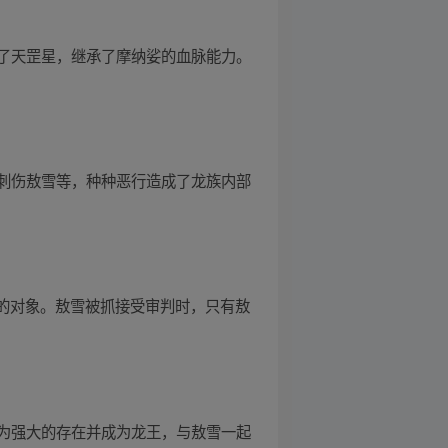
了天罡星，继承了摩纳娑的血脉能力。
刺伤敖雪等，种种恶行造成了龙族内部
负的对象。敖雪被抓接受审判时，只有敖
为强大的存在并成为龙王，与敖雪一起