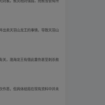
的对象。敖灵相对懦弱，而敖雪会有所
并出卖天羽山龙王的事情，导致天羽山
有关，渤海龙王有借此重伤甚至刺杀敖
次作恶，但具体结局在现有资料中并未