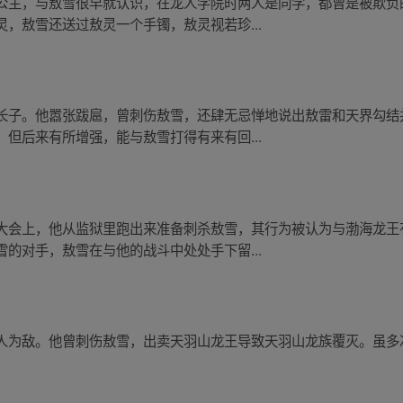
公主，与敖雪很早就认识，在龙人学院时两人是同学，都曾是被欺负
，敖雪还送过敖灵一个手镯，敖灵视若珍...
长子。他嚣张跋扈，曾刺伤敖雪，还肆无忌惮地说出敖雷和天界勾结
但后来有所增强，能与敖雪打得有来有回...
大会上，他从监狱里跑出来准备刺杀敖雪，其行为被认为与渤海龙王
的对手，敖雪在与他的战斗中处处手下留...
人为敌。他曾刺伤敖雪，出卖天羽山龙王导致天羽山龙族覆灭。虽多