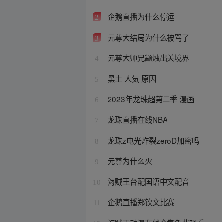
企鹅直播为什么停运
2
元尊大结局为什么被骂了
3
元尊大师兄颛烛出关境界
4
黑土 人気 原因
5
2023年龙珠超第二季 漫画
6
龙珠直播在线NBA
7
龙珠z电光炸裂zeroD加密吗
8
元尊为什么火
9
海贼王台配国语中文配音
10
企鹅直播郑钦文比赛
11