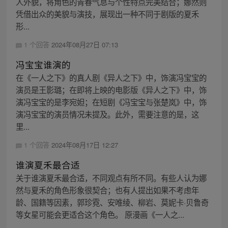
人外貌，将角色的青春气息与个性特点完美结合；娜然则
凭借出众的美貌与演技，展现出一种不同于剧版的夏禾
形...
1 个回答
2024年08月27日 07:13
冯宝宝谁演的
在《一人之下》的真人剧《异人之下》中，饰演冯宝宝的
演员是王影璐；在即将上映的电影版《异人之下》中，饰
演冯宝宝的是李宛妲；在短剧《冯宝宝与张楚岚》中，饰
演冯宝宝的演员情况未提及。此外，需要注意的是，这
里...
1 个回答
2024年08月17日 12:27
谁演夏禾最合适
关于谁演夏禾最合适，不同观点有所不同。有些人认为娜
然与夏禾的角色形象很契合；也有人提出如果不考虑年
龄、国籍等因素，郭珍霓、安唯绫、柳岩、莫妮卡·贝鲁奇
等女星可能会更适合这个角色。 原漫画《一人之...