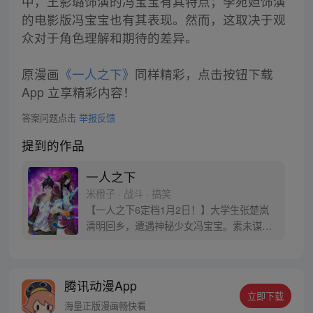
中，王影璐饰演的冯宝宝有其特点；李宛妲饰演
的电影版冯宝宝也有其表现。然而，这取决于观
众对于角色理解和期待的差异。
原漫画
《一人之下》
同样精彩，点击按钮下载
App 立享精彩内容！
答案问题点击
举报反馈
提到的作品
一人之下
米橙子 · 战斗 · 搞笑
【一人之下6定档1月2日！】大学生张楚岚
清明回乡，遭遇神秘少女冯宝宝。素未谋面
的冯宝宝却对张楚岚异常熟悉，并将其带去
自己打工的快递公司。为了帮冯宝宝寻找她
的身世，也为了查清自己与爷爷身上的秘
腾讯动漫App
密，张楚岚的生活被彻底颠覆，与冯宝宝一
立即下载
同踏上“异人”之旅。
海量正版漫画畅快看