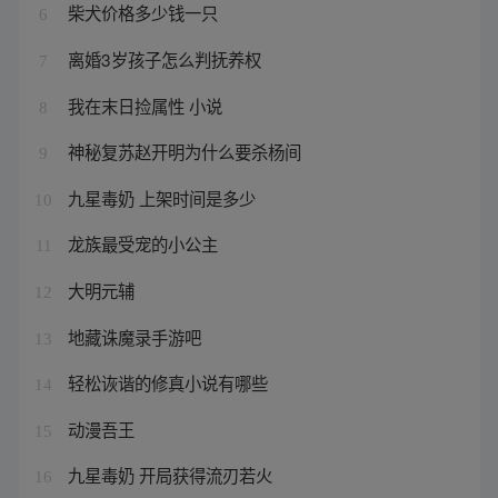
柴犬价格多少钱一只
6
离婚3岁孩子怎么判抚养权
7
我在末日捡属性 小说
8
神秘复苏赵开明为什么要杀杨间
9
九星毒奶 上架时间是多少
10
龙族最受宠的小公主
11
大明元辅
12
地藏诛魔录手游吧
13
轻松诙谐的修真小说有哪些
14
动漫吾王
15
九星毒奶 开局获得流刃若火
16