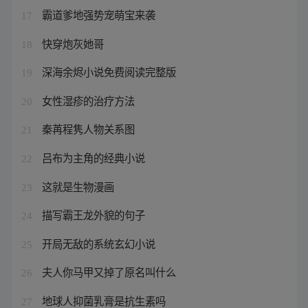
霸道爹地强势宠萌宝来袭
17
快穿炮灰她哥
18
深海余烬小说免费阅读完整版
19
女性湿疹的治疗方法
20
秦苒程隽人物关系图
21
吕布为主角的经典小说
22
这就是生物漫画
23
描写霸王龙外貌的句子
24
开局无敌的系统玄幻小说
25
夫人你马甲又掉了原名叫什么
26
地球人抑菌乳膏是抗生素吗
27