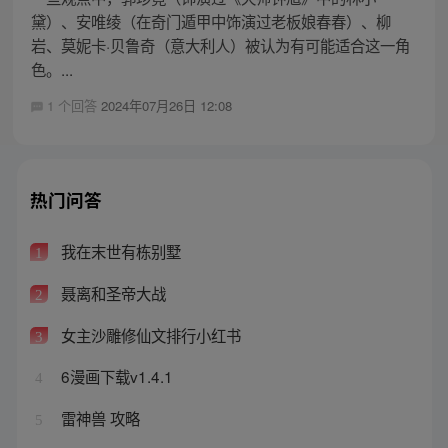
黛）、安唯绫（在奇门遁甲中饰演过老板娘春春）、柳
岩、莫妮卡·贝鲁奇（意大利人）被认为有可能适合这一角
色。...
1 个回答
2024年07月26日 12:08
热门问答
我在末世有栋别墅
1
聂离和圣帝大战
2
女主沙雕修仙文排行小红书
3
6漫画下载v1.4.1
4
雷神兽 攻略
5