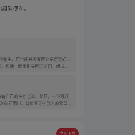
和组队便利。
救苍生，可世间并没有因此变得美好….
师，和他一起重新寻回徒弟们，组成全
道有自己的生存之道，某日，一位猴妖
次破石而出，背负着守护族人的希望和
立即下载