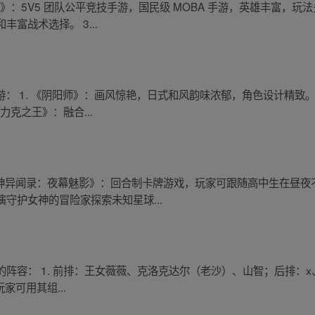
》：5V5 团队公平竞技手游，国民级 MOBA 手游，英雄丰富，玩法
富战术选择。 3...
手游： 1. 《阴阳师》：画风惊艳，日式和风韵味浓郁，角色设计精致。
力克之王》：融合...
女神异闻录：夜幕魅影》：回合制卡牌游戏，玩家可跟随高中生在昼夜不
守护女神的冒险家探索未知星球...
阵容： 1. 前排：王女薇薇、克洛克达尔（老沙）、山智；后排：x
家可用其组...