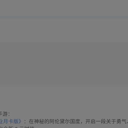
手游：
业月卡版》
：在神秘的阿伦黛尔国度，开启一段关于勇气