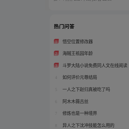
热门问答
悟空位置修改器
1
海贼王祗园年龄
2
斗罗大陆小说免费同人文在线阅读
3
如何评价元尊结局
4
一人之下赵归真被吃了吗
5
阿木木薇古丝
6
修炼也是一种境界
7
异人之下沈冲技能怎么用的
8