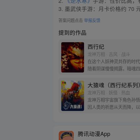
2.
《逆水寒》
手游：性价比高，有
3. 墨武侠手游：月卡价格约 
答案问题点击
举报反馈
提到的作品
西行纪
龙神万相 · 古风 · 战斗
在这个人妖神灵共存的时代
随着阴谋慢慢揭露，暗魂四
新“西行小队”，再度踏上
大猿魂（西行纪系列
龙神万相 · 妖怪 · 热血
龙神万相宇宙旗下角色孙悟
因人类的祈愿从天而降，以
信念打败了妖怪大道的霸主
腾讯动漫App