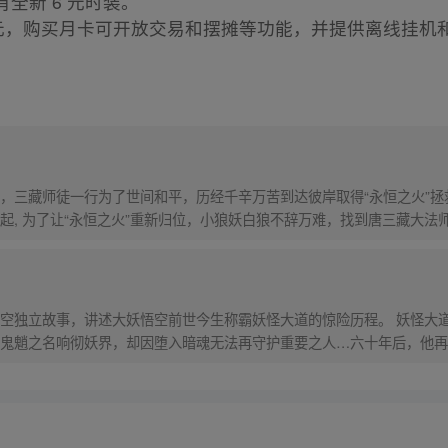
全新 6 元时装。
70 元，购买月卡可开放交易和摆摊等功能，并提供离线挂机
，三藏师徒一行为了世间和平，历经千辛万苦到达彼岸取得“永恒之火”拯
起, 为了让“永恒之火”重新归位，小狼妖白狼不辞万难，找到唐三藏大法
西行之旅……
）
空独立故事，讲述大妖悟空前世今生称霸妖怪大道的惊险历程。 妖怪大
鬼魈之名响彻妖界，却因堕入暗魂无法再守护重要之人…六十年后，他再
，成为猴群之王，但故事仍在继续…