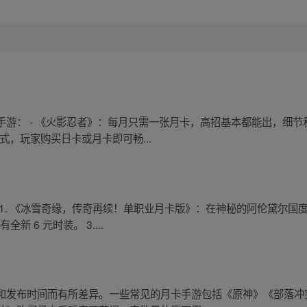
游： - 《火影忍者》：每月只需一张月卡，高招基本都能出，细节
式，玩家购买日卡或月卡即可畅...
1. 《冰雪奇缘，传奇再续！单职业月卡版》：在神秘的阿伦黛尔国
新 6 元时装。 3....
和发布时间而有所差异。一些常见的月卡手游包括《原神》《部落冲