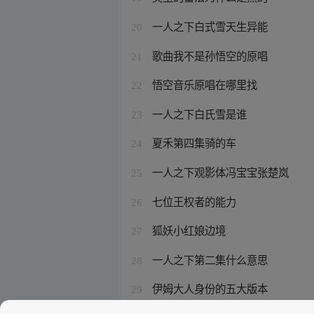
一人之下白式雪天生异能
20
歌曲我不是孙悟空的原唱
21
悟空音乐原唱在哪里找
22
一人之下白氏雪是谁
23
夏禾第四集骑的车
24
一人之下观影体冯宝宝张楚岚
25
七位王权者的能力
26
狐妖小红娘边境
27
一人之下第二集什么意思
28
伊姆大人身份的五大版本
29