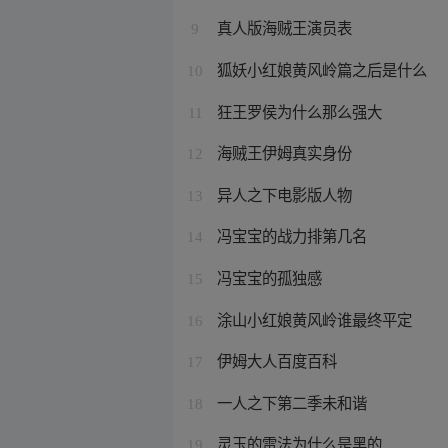
真人版海贼王演员表
9
狐妖小红娘黄风岭篇之后是什么
10
狂王罗侯为什么那么强大
11
海贼王伊姆真实身份
12
异人之下电影版人物
13
冯宝宝的战力排第几名
14
冯宝宝的孤独感
15
涂山小红娘黄风岭谁最终平定
16
伊姆大人百度百科
17
一人之下第二季未和谐
18
灵玉的雷法为什么是黑的
19