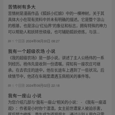
苦情树有多大
苦情树是漫画作品《狐妖小红娘》中的一棵神树，关于其
具体大小在现有资料中并未有明确的描述。它是整个涂山
的根基，也是涂山“红仙界”的象征和标志，拥有特殊的神力
可以帮助人和妖转世续缘，也可辅助狐妖修炼，与涂...
1 个回答
2024年08月30日 08:27
我有一个超级农场 小说
《我的超级农场》是一部小说，讲述了主人公杨伟的一系
列经历。杨伟先是收到一份遗嘱，得知有一座农庄可继
承。在去农庄的途中，他在长途车上遇到了一些状况。后
续情节中，他还在车厢里遭遇玉佩相关的事件等。
1 个回答
2024年09月02日 22:18
我有一座山 小说
为您介绍几部与“我有一座山”相关的小说： - 《我有一座道
观》：作者是小时你个渣渣。女主前世遭家人被迫杀害，
死后努力修炼，重生成为道观观主，通过让别人用自己需