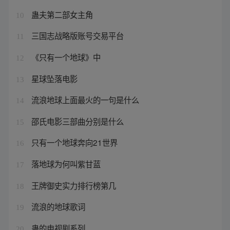
蛊夫第二部女主角
10
三国志战略版账号交易平台
11
《只有一个地球》中
12
星球坠落电影
13
流浪地球上面最火的一句是什么
14
邵氏电影三部曲分别是什么
15
只有一个地球奔向21世界
16
落地球为何叫紫甘蓝
17
王牌御史实力排行榜第几
18
流浪的地球歌词
19
蛊的电视剧系列
20