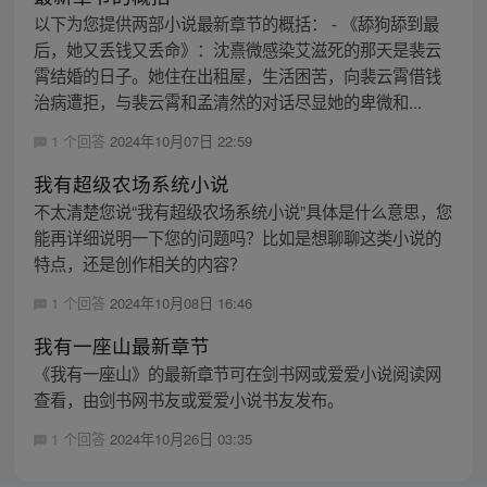
以下为您提供两部小说最新章节的概括： - 《舔狗舔到最
后，她又丢钱又丢命》：沈熹微感染艾滋死的那天是裴云
霄结婚的日子。她住在出租屋，生活困苦，向裴云霄借钱
治病遭拒，与裴云霄和孟清然的对话尽显她的卑微和...
1 个回答
2024年10月07日 22:59
我有超级农场系统小说
不太清楚您说“我有超级农场系统小说”具体是什么意思，您
能再详细说明一下您的问题吗？比如是想聊聊这类小说的
特点，还是创作相关的内容？
1 个回答
2024年10月08日 16:46
我有一座山最新章节
《我有一座山》的最新章节可在剑书网或爱爱小说阅读网
查看，由剑书网书友或爱爱小说书友发布。
1 个回答
2024年10月26日 03:35