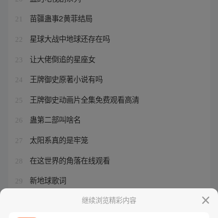
苗疆蛊事2黄菲结局
21
星球大战中地球还存在吗
22
让大佬倒追的星座女
23
王牌御史原著小说有吗
24
王牌御史动画片全集免费观看高清
25
蛊第二部叫啥名
26
太阳系真的是牢笼
27
在这世界的角落在线观看
28
新地球歌词
29
矩阵英雄兑换码
继续浏览精彩内容
30