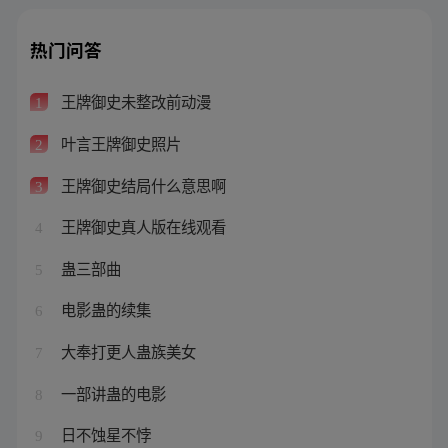
热门问答
王牌御史未整改前动漫
1
叶言王牌御史照片
2
王牌御史结局什么意思啊
3
王牌御史真人版在线观看
4
蛊三部曲
5
电影蛊的续集
6
大奉打更人蛊族美女
7
一部讲蛊的电影
8
日不蚀星不悖
9