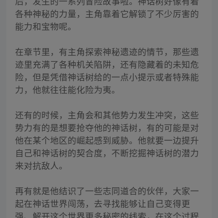
后，发生的一系列冒险故事啦。神话树好像有着
各种神秘的力量，主角靠着它解锁了不少厉害的
能力和宝物呢。
在章节里，有主角探索神秘遗迹的情节，那些遗
迹里充满了各种机关陷阱，还有隐藏着的未知危
险，但是凭借神话树给的一点小提示或者特殊能
力，他就往往能化险为夷。
还有的时候，主角会和其他势力发生冲突，这些
势力有的是想要抢夺他的神话树，有的可能是对
他在某个地区的崛起感到威胁。他就要一边提升
自己和神话树的契合度，不断挖掘神话树的潜力
来对抗敌人。
再有就是他结识了一些志同道合的伙伴，大家一
起在神话世界闯荡，去寻找能够让自己变得更
强、解开这个世界更多秘密的线索，在这个过程