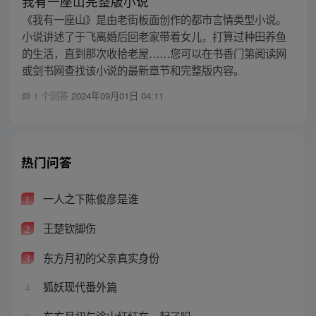
我有一座山完整版小说
《我有一座山》是由老街板面创作的都市言情类型小说。
小说讲述了于飞离婚后回老家带着女儿，打算过种田养鱼
的生活，直到那次收拾老屋……您可以在书香门第阅读网
或剑书网查找该小说的最新章节和完整版内容。
1 个回答
2024年09月01日 04:11
热门问答
一人之下陈俊彦是谁
1
王楚钦脚伤
2
东方月初的父亲真实身份
3
狐妖现代番外篇
4
东方月初与涂山红红在一起了吗