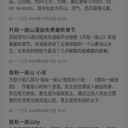
品，已完结，共24万字，72章，最后更新于2023 - 02 -
03 18:40:00，其中包含大丹山、灵气、西瓜哥等元素。
1 个回答
2024年10月09日 23:09
开局一座山漫画免费最新章节
目前您可以通过相关的漫画平台搜索《开局一座山》来观
看最新章节。该漫画讲述了主角穿越到一个山寨当山大
王，在系统的帮助下盘活了几乎解散的蛤蟆寨的故事。
1 个回答
2024年09月12日 19:13
我有一座山 小说
为您介绍几部与“我有一座山”相关的小说： - 《我有一座道
观》：作者是小时你个渣渣。女主前世遭家人被迫杀害，
死后努力修炼，重生成为道观观主，通过让别人用自己需
要的东西来交换完成心愿。男主是百年前的太子...
1 个回答
2024年09月12日 16:41
我有一座山by