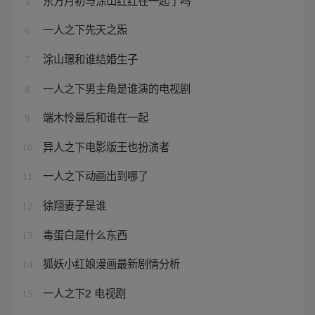
5
一人之下先天之炁
6
涂山璟和谁结婚生子
7
一人之下男主角是谁演的电视剧
8
端木怜最后和谁在一起
9
异人之下电影版王也扮演者
10
一人之下动画出到哪了
11
徐翔妻子是谁
12
毒蛋白是什么东西
13
狐妖小红娘漫画最新剧情分析
14
一人之下2 电视剧
15