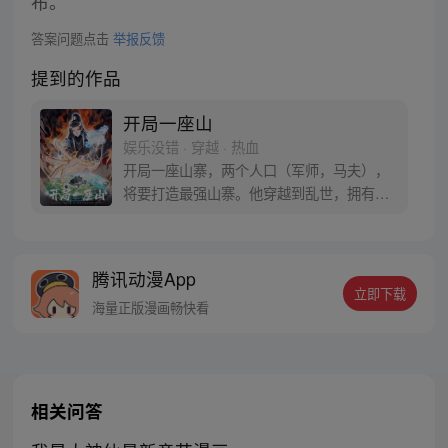
布。
答案问题点击
举报反馈
提到的作品
开局一座山
娱乐没错 · 穿越 · 热血
开局一座山寨，两个人口（军师，马夫），
将要打造最强山寨。他穿越到乱世，拥有一
座马上要散伙的山寨。面对这杀戮乱世，是
打算抢钱抢粮抢婆娘做一个逍遥山大王，还
是泼出这身男儿血，交锋世上英雄，搏一个
腾讯动漫App
名震古今，问一声：王侯将相，宁有种乎！
立即下载
海量正版漫画畅快看
相关问答