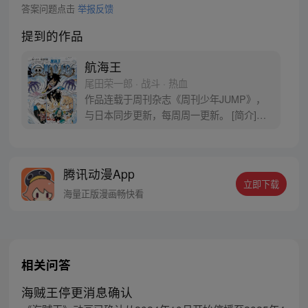
答案问题点击
举报反馈
提到的作品
航海王
尾田荣一郎 · 战斗 · 热血
作品连载于周刊杂志《周刊少年JUMP》，
与日本同步更新，每周周一更新。 [简介]有
一个梦想成为海盗的少年叫路飞，他因误
食“恶魔果实”而成为了橡皮人，在获得超人
能力的同时付出了一辈子无法游泳的代价。
腾讯动漫App
十年后，路飞为实现与因救他而断臂的杰克
立即下载
斯的约定而出海，开始了以成为海盗王为目
海量正版漫画畅快看
标的伟大的冒险旅程！
相关问答
海贼王停更消息确认