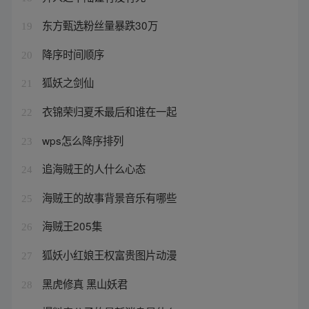
东方甄选粉丝量暴跌30万
19
降序时间顺序
20
狐妖之剑仙
21
衣锦荣归夏禾最后和谁在一起
22
wps怎么降序排列
23
追海贼王的人什么心态
24
海贼王的故事背景音乐有哪些
25
海贼王205集
26
狐妖小红娘王权富贵图片动漫
27
黑虎修真 黑山妖君
28