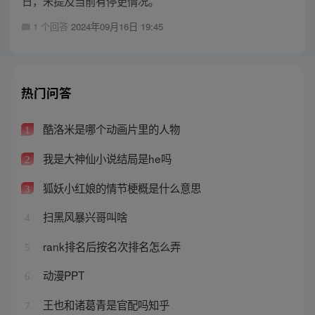
日，未提及当前有停更情况。
1 个回答
2024年09月16日 19:45
热门问答
酷洛米是哪个动画片里的人物
1
我是大神仙小说结局是he吗
2
狐妖小红娘的情节梗概是什么意思
3
扫黑风暴兴哥叫啥
4
rank排名后按名次排名怎么弄
5
动漫PPT
6
王也和诸葛青是官配吗知乎
7