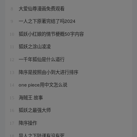
大爱仙尊漫画免费观看
8
一人之下原著完结了吗2024
9
狐妖小红娘的情节梗概50字内容
10
狐妖之涂山凌凌
11
一千年狐仙是什么道行
12
降序是按照由小到大进行排序
13
one piece用中文怎么说
14
海贼王 故事
15
狐妖之最强大师
16
降序操作
17
异人之下陆谨有没有死
18