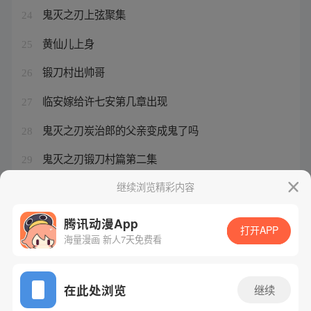
鬼灭之刃上弦聚集
24
黄仙儿上身
25
锻刀村出帅哥
26
临安嫁给许七安第几章出现
27
鬼灭之刃炭治郎的父亲变成鬼了吗
28
鬼灭之刃锻刀村篇第二集
29
口袋妖怪游戏大全自带修改器
继续浏览精彩内容
30
腾讯动漫App
打开APP
海量漫画 新人7天免费看
腾讯漫画
起点读书
QQ阅读
网站备案/许可证号：粤B2-20090059-5
在此处浏览
继续
Copyright©1998 - 2026 Tencent. All Rights Reserved