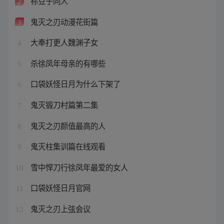
祢豆子同人
2
鬼灭之刃动漫花街篇
3
大奉打更人魏渊子女
4
杀徐凤年母亲的有哪些
5
口袋妖怪日月为什么下架了
6
鬼灭锻刀村篇第二集
7
鬼灭之刃颜值最高的人
8
鬼灭柱集训篇在线观看
9
雪中悍刀行徐凤年最爱的女人
10
口袋妖怪日月官网
11
鬼灭之刃上弦会议
12