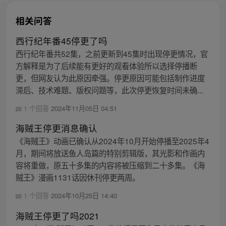
相关问答
西行纪年番45停更了吗
西行纪年番共52集，之前更新到45集时出现停更情况，官
方解释是为了后续能有更好的观看体验所以选择停播断
更，但网友认为此原因牵强。停更原因可能包括制作进度
滞后、技术难题、版权问题等，此次停更恢复时间未确...
1 个回答
2024年11月05日 04:51
海贼王停更消息确认
《海贼王》动画已确认从2024年10月开始停播至2025年4
月，期间将放送鱼人岛篇的特别剪辑版，其光影和作画内
容将重做，原五十多集的内容将被压缩到二十多集。《海
贼王》漫画1131话因休刊停更两周。
1 个回答
2024年10月25日 14:40
海贼王停更了吗2021