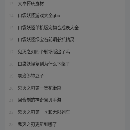
大奉怀庆身材
13
口袋妖怪游戏大全gba
14
口袋妖怪单机版宠物合成表大全
15
口袋妖怪绿宝石前期必抓精灵
16
鬼灭之刃四个剧场版出了吗
17
口袋妖怪复刻为什么下架了
18
炭治郎祢豆子
19
鬼灭之刃第一集花街篇
20
回合制的神奇宝贝手游
21
鬼灭之刃第一季和无限列车
22
鬼灭之刃更新到哪了
23