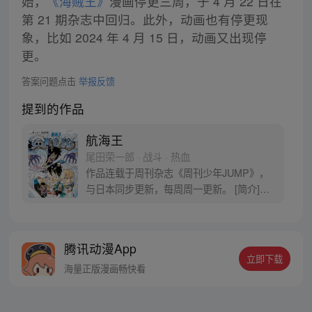
始，
《海贼王》
漫画停更三周，于 4 月 22 日在
第 21 期杂志中回归。此外，动画也有停更现
象，比如 2024 年 4 月 15 日，动画又出现停
更。
答案问题点击
举报反馈
提到的作品
航海王
尾田荣一郎 · 战斗 · 热血
作品连载于周刊杂志《周刊少年JUMP》，
与日本同步更新，每周周一更新。 [简介]有
一个梦想成为海盗的少年叫路飞，他因误
食“恶魔果实”而成为了橡皮人，在获得超人
能力的同时付出了一辈子无法游泳的代价。
腾讯动漫App
十年后，路飞为实现与因救他而断臂的杰克
立即下载
斯的约定而出海，开始了以成为海盗王为目
海量正版漫画畅快看
标的伟大的冒险旅程！