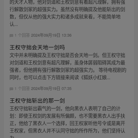
的天才人物，他对剑道和王权剑意有着超凡理解，拥有强
行解散剑冢的超强实力。虽然没有明确提及他能斩出的剑
数，但仅从他的强大实力和诸多成就来看，不能简单地
认...
1 个回答
2024年09月19日 13:36
王权守拙会天地一剑吗
文中并未明确提及王权守拙是否会天地一剑。但王权守拙
对剑道和王权剑意有超凡理解，虽身体孱弱阻碍其成为最
强者，但他拥有强行解散剑冢的超强实力。 等待电视剧的
同时，也可以点击下方链接来阅读《狐妖小红娘...
1 个回答
2024年09月19日 07:35
王权守拙斩出的那一剑
王权守拙斩出霸气的一剑，他向黑衣人表明了自己的计
划：即使王权剑的发展有所偏颇，也不需要黑衣人出手扶
正，他给了黑衣人一个选择，回王权家听他号令或是离开
王权家，但黑衣人并不认同守拙的所作所为，他们坚持认
为...