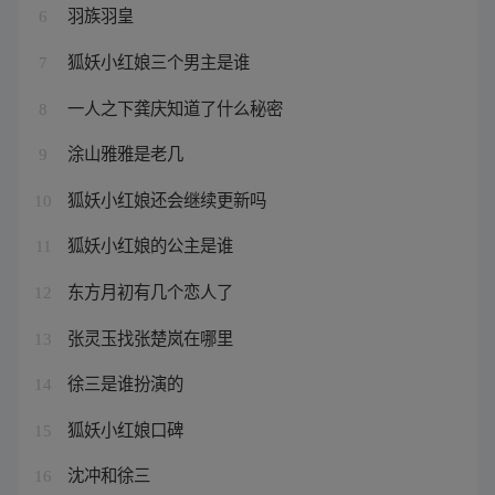
羽族羽皇
6
狐妖小红娘三个男主是谁
7
一人之下龚庆知道了什么秘密
8
涂山雅雅是老几
9
狐妖小红娘还会继续更新吗
10
狐妖小红娘的公主是谁
11
东方月初有几个恋人了
12
张灵玉找张楚岚在哪里
13
徐三是谁扮演的
14
狐妖小红娘口碑
15
沈冲和徐三
16