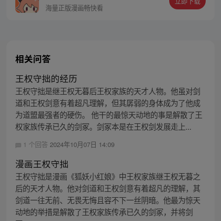
立即下载
海量正版漫画畅快看
相关问答
王权守拙的经历
王权守拙是继王权无暮后王权家族的天才人物。他虽对剑
道和王权剑意有着超凡理解，但其孱弱的身体成为了他成
为道盟最强者的硬伤。 他干的最惊天动地的事是解散了王
权家族传承已久的剑冢。剑冢本是在王权剑发展走上...
1 个回答
2024年10月07日 14:09
漫画王权守拙
王权守拙是漫画《狐妖小红娘》中王权家族继王权无暮之
后的天才人物。他对剑道和王权剑意有着超凡的理解，其
剑道一往无前、无畏无悔且容不下一丝阴暗。他最为惊天
动地的举措是解散了王权家族传承已久的剑冢，并将剑