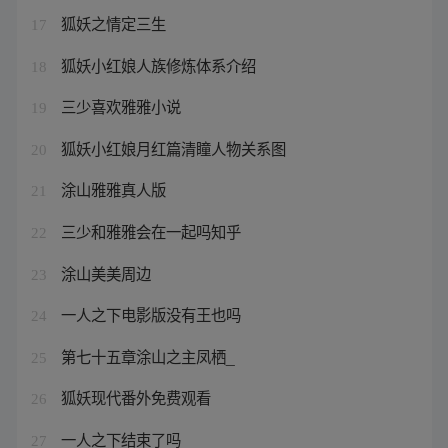
狐妖之情定三生
17
狐妖小红娘人族修炼体系介绍
18
三少喜欢雅雅小说
19
狐妖小红娘月红篇清瞳人物关系图
20
涂山雅雅真人版
21
三少和雅雅会在一起吗知乎
22
涂山美美周边
23
一人之下电影版没有王也吗
24
第七十五章涂山之主凤栖_
25
狐妖现代番外免费观看
26
一人之下结束了吗
27