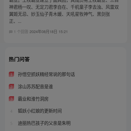
神君杨一叹、无定刀君李自在、千机童子李去浊、风雷双
翼姬无忌、妙玉仙子青木媛、天吼星牧神气、黑剑张
正、...
1 个回答
2024年08月18日 15:21
热门问答
孙悟空抓妖精经常说的那句话
1
涂山苏苏配音是谁
2
霸业和淮竹洞房
3
狐妖小红娘的更新时间
4
迪丽热巴孩子的父亲是朱明
5