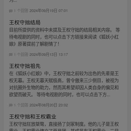
1 个回答
2024年09月19日 07:01
王权守拙结局
目前所提供的资料中未提及王权守拙的结局相关内容。 等
待电视剧的同时，也可以点击下方链接来阅读《狐妖小红
娘》原著提前了解剧情了！
1 个回答
2024年09月13日 13:17
王权守拙祖先
在《狐妖小红娘》中，王权守拙之前较为出色的先辈是王
权无暮。王权无暮天赋极高，曾令傲来三少侧目，被视为
对抗圈外生物的助力，然而其希望却因人类自身的偏见和
欲望而破灭。 等待电视剧的同时，也可以点击下方...
1 个回答
2024年08月20日 23:02
王权守拙和王权霸业
王权守拙狂放桀骜，直接扬了剑冢制度。他的儿子是王权
霸业。王权霸业建立了面具团，其成员有王权霸业、三目