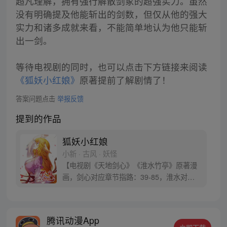
超凡理解，拥有强行解散剑冢的超强实力。虽然
没有明确提及他能斩出的剑数，但仅从他的强大
实力和诸多成就来看，不能简单地认为他只能斩
出一剑。
等待电视剧的同时，也可以点击下方链接来阅读
《狐妖小红娘》
原著提前了解剧情了！
答案问题点击
举报反馈
提到的作品
狐妖小红娘
小新 · 古风 · 妖怪
【电视剧《天地剑心》《淮水竹亭》原著漫
画，剑心对应章节指路：39-85，淮水对应
章节指路272-301】 迷糊萝莉小狐妖，正太
道士没节操。自古人妖生死恋，千载孽缘一
线牵。（每周周四更新。）
腾讯动漫App