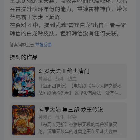
王龙武魂的玉天霖，吸收雷鸣阎狱藤魂环，获得
吞雷提升魂环年份的能力，重铸雷神神位，带领
蓝电霸王宗走上巅峰。
在资料 4 中，提到武魂“雷霆白龙”出自王者荣耀
韩信的白龙吟皮肤，但和韩信没有任何关联。
答案问题点击
举报反馈
提到的作品
斗罗大陆 II 绝世唐门
神漫君 · 战斗 · 热血
【每周四更新】【电视剧《斗罗大陆之燃魂
战》剧情抢先看】 这里没有魔法，没有斗
气，没有武术，却有武魂。 唐门创立万年之
后的斗罗大陆上，唐门式微，一代天骄霍雨
斗罗大陆 第三部 龙王传说
浩横空出世，一切的神奇都将一一展现。 唐
神漫君 · 战斗 · 怪物
门暗器能否重振雄风，唐门能否重现辉煌，
【每周五更新】被猎杀无数的魂兽濒临灭
一切尽绝世唐门！
绝，沉睡无数年的魂兽之王在星斗大森林最
后的净土苏醒，复仇之战暗云密布。当“废武