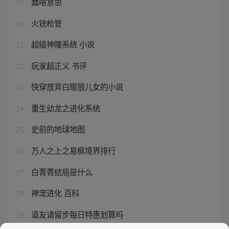
蠢啥意思
19
火铳枪管
20
超级神瞳系统 小说
21
玩家超正义 书评
22
快穿放弃白眼狼儿女的小说
23
重生幼龙之进化系统
24
史前的地球地图
25
万人之上之易枫境界排行
26
白菁菁结局是什么
27
神宠进化 百科
28
道友请留步每日特惠划算吗
29