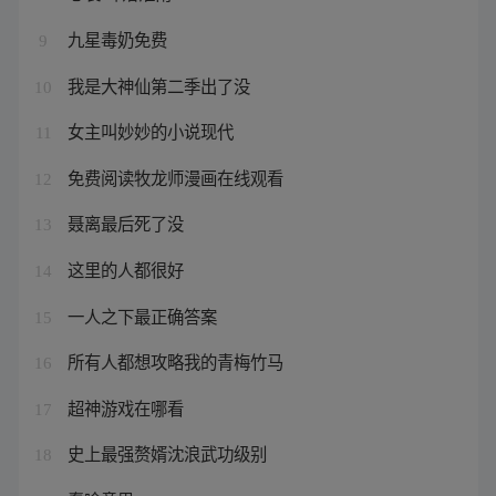
九星毒奶免费
9
我是大神仙第二季出了没
10
女主叫妙妙的小说现代
11
免费阅读牧龙师漫画在线观看
12
聂离最后死了没
13
这里的人都很好
14
一人之下最正确答案
15
所有人都想攻略我的青梅竹马
16
超神游戏在哪看
17
史上最强赘婿沈浪武功级别
18