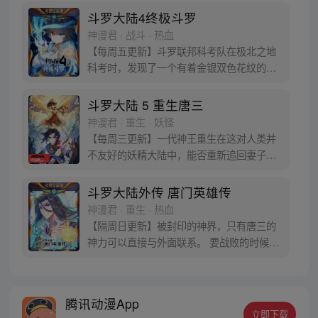
魂”遇上执着而顽强的少年唐舞麟，万众瞩目
斗罗大陆4终极斗罗
的武魂传奇将再次被书写。我们不期待奇
神漫君 · 战斗 · 热血
迹，但要给奇迹一个机会。
【每周五更新】斗罗联邦科考队在极北之地
科考时，发现了一个有着金银双色花纹的
蛋。他们探查后发现里面居然有生命迹象，
于是赶忙将其带回研究所进行孵化。蛋孵化
斗罗大陆 5 重生唐三
出来了，可孵出来的是一个婴儿，一个和人
神漫君 · 重生 · 妖怪
类一模一样的孩子；与此同时，联邦研究所
【每周三更新】一代神王重生在这对人类并
正在解冻一名银色长发女子，而一名蓝发青
不友好的妖精大陆中，能否重新追回妻子。
年则在海滨被人发现
千奇百怪的妖神变又会带给他怎样的重生之
路？尽在一代神王至情追妻之旅，斗罗大陆
斗罗大陆外传 唐门英雄传
第五部，重生唐三!
神漫君 · 重生 · 热血
【隔周日更新】被封印的神界，只有唐三的
神力可以直接与外面联系。 要战败的时候，
从遥远的斗罗大陆…神界，瞬间翻盘！ 众神
之战，谁与争锋？ 当主角光环碰到一起，谁
能更胜一筹？这是属于唐门的一场众神之
腾讯动漫App
战！
立即下载