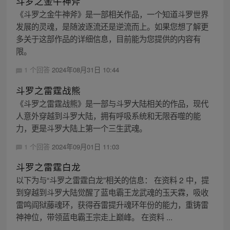
斗罗之金牛神斧
《斗罗之金牛神斧》是一部相关作品，一个知道斗罗世界
发展的灵魂，是随波逐流还是逆流而上。如果您想了解更
多关于这部作品的详细信息，目前能为您提供的内容有
限。
1 个回答
2024年08月31日 10:44
斗罗之雷霆战熊
《斗罗之雷霆战熊》是一部与斗罗大陆相关的作品，现代
人意外穿越到斗罗大陆，拥有呼吸系统和无限吞噬的能
力，更是斗罗大陆上第一个三生武魂。
1 个回答
2024年09月01日 11:03
斗罗之雷霆白龙
以下为与“斗罗之雷霆白龙”相关的信息： 在资料 2 中，提
到穿越到斗罗大陆觉醒了蓝电霸王龙武魂的玉天霖，吸收
雷鸣阎狱藤魂环，获得吞雷提升魂环年份的能力，重铸雷
神神位，带领蓝电霸王宗走上巅峰。 在资料 ...