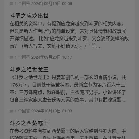
1 个回答
2024年09月19日 00:06
斗罗之应龙出世
在相关的资料中，有提到应龙穿越来到斗罗的相关内容。
但只是新人作者所写的简单设定，未对具体情节和故事展
开详细描述。 比如“应龙穿越来到斗罗，又会演绎怎样的故
事？（新人写文，文笔不好请见谅。）” 等...
1 个回答
2024年09月20日 16:17
斗罗之绝世龙王
《斗罗之绝世龙王》是姜悲创作的一部玄幻言情小说，共
176万字，目前处于连载状态，最新章节为第六百六十三
章：三万诛魔点，就在眼前，白衣魔族男子。小说讲述了
包含三神家族太虚姜氏等元素的故事，其中有武魂觉醒...
1 个回答
2024年10月19日 21:03
斗罗之西楚霸王
在参考资料中有提到西楚霸王的后人穿越到斗罗大陆，手
持破阵霸王枪，身披七海蛟龙甲，天生重瞳，在斗罗大陆