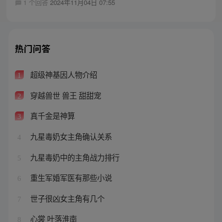
1 个回答
2024年11月04日 07:55
热门问答
超级神基因人物介绍
1
穿越兽世 兽王 甜甜宠
2
真千金是神算
3
九星毒奶女主角确认关系
4
九星毒奶中的主角战力排行
5
重生军婚军医有那些小说
6
世子很凶女主角有几个
7
心裳 叶落淮南
8