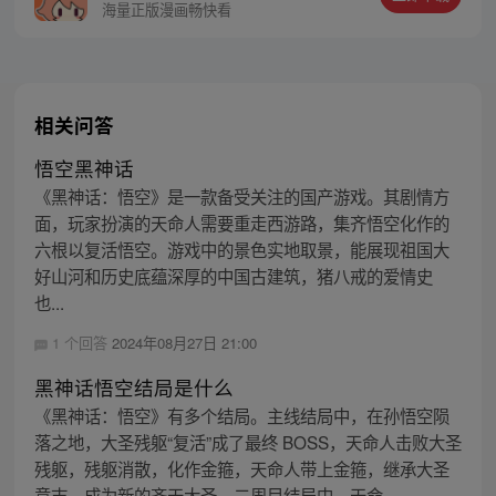
护族人的希望和信念打败了妖怪大道的霸
海量正版漫画畅快看
主，成为猴群之王，但故事仍在继续…
相关问答
悟空黑神话
《黑神话：悟空》是一款备受关注的国产游戏。其剧情方
面，玩家扮演的天命人需要重走西游路，集齐悟空化作的
六根以复活悟空。游戏中的景色实地取景，能展现祖国大
好山河和历史底蕴深厚的中国古建筑，猪八戒的爱情史
也...
1 个回答
2024年08月27日 21:00
黑神话悟空结局是什么
《黑神话：悟空》有多个结局。主线结局中，在孙悟空陨
落之地，大圣残躯“复活”成了最终 BOSS，天命人击败大圣
残躯，残躯消散，化作金箍，天命人带上金箍，继承大圣
意志，成为新的齐天大圣。二周目结局中，天命...