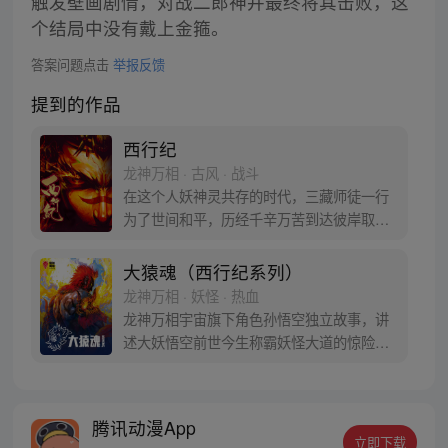
触发壁画剧情，对战二郎神并最终将其击败，这
个结局中没有戴上金箍。
答案问题点击
举报反馈
提到的作品
西行纪
龙神万相 · 古风 · 战斗
在这个人妖神灵共存的时代，三藏师徒一行
为了世间和平，历经千辛万苦到达彼岸取
得“永恒之火”拯救苍生，可世间并没有因此
变得美好….随着阴谋慢慢揭露，暗魂四起,
大猿魂（西行纪系列）
为了让“永恒之火”重新归位，小狼妖白狼不
龙神万相 · 妖怪 · 热血
辞万难，找到唐三藏大法师，和他一起重新
龙神万相宇宙旗下角色孙悟空独立故事，讲
寻回徒弟们，组成全新“西行小队”，再度踏
述大妖悟空前世今生称霸妖怪大道的惊险历
上西行之旅……
程。 妖怪大道有自己的生存之道，某日，一
位猴妖因人类的祈愿从天而降，以鬼魈之名
响彻妖界，却因堕入暗魂无法再守护重要之
腾讯动漫App
人…六十年后，他再次破石而出，背负着守
立即下载