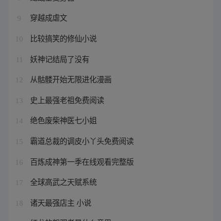
穿越成虐文
9
比较搞笑的修仙小说
10
妖神记结局了没有
11
从骷髅开始无限进化漫画
12
史上最强老祖免费阅读
13
绝色废柴神医七小姐
14
霸道总裁的调皮小丫头免费阅读
15
百炼成神第一季在线观看完整版
16
全球高武之天赋系统
17
诸天最强店主 小说
18