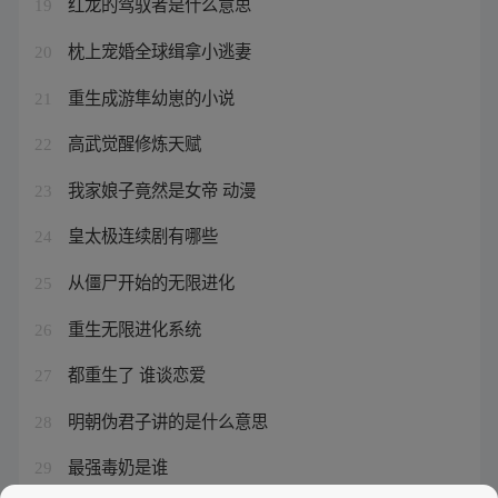
红龙的驾驭者是什么意思
19
枕上宠婚全球缉拿小逃妻
20
重生成游隼幼崽的小说
21
高武觉醒修炼天赋
22
我家娘子竟然是女帝 动漫
23
皇太极连续剧有哪些
24
从僵尸开始的无限进化
25
重生无限进化系统
26
都重生了 谁谈恋爱
27
明朝伪君子讲的是什么意思
28
最强毒奶是谁
29