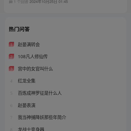
1 个回答
2024年10月25日 01:45
热门问答
赵晏满转会
1
108凡人修仙传
2
宫中的女官叫什么
3
红龙全集
4
百炼成神罗征是什么人
5
赵晏表演
6
我当神捕降妖那些年简介
7
龙战士变身器
8