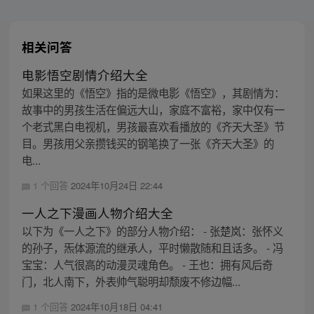
相关问答
电影悟空剧情介绍大全
如果这里的《悟空》指的是微电影《悟空》，其剧情为：
故事中的男孩生活在偏远大山，家庭不富裕，家中仅有一
个老式黑白电视机，男孩最喜欢看播放的《齐天大圣》节
目。男孩用父亲攒钱买的钢笔换了一张《齐天大圣》的
电...
1 个回答
2024年10月24日 22:44
一人之下漫画人物介绍大全
以下为《一人之下》的部分人物介绍： - 张楚岚：张怀义
的孙子，炁体源流的继承人，平时懒散随和且话多。 - 冯
宝宝：人气很高的动漫灵魂角色。 - 王也：拥有风后奇
门，北人南下，外表帅气聪明却颓废不修边幅...
1 个回答
2024年10月18日 04:41