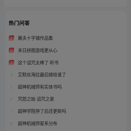
热门问答
屠夫十字镇作品集
1
末日拼图游戏更从心
2
这个诅咒太棒了 听书
3
艾默丝海拉最后嫁给谁了
4
超神机械师有实体书吗
5
咒怨之始 诅咒之家
6
超神学院停了后还更新吗
7
超神机械师星系分布
8