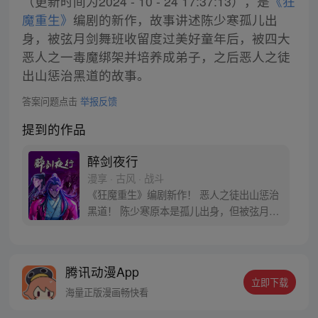
（更新时间为2024 - 10 - 24 17:37:13），是
《狂
魔重生》
编剧的新作，故事讲述陈少寒孤儿出
身，被弦月剑舞班收留度过美好童年后，被四大
恶人之一毒魔绑架并培养成弟子，之后恶人之徒
出山惩治黑道的故事。
答案问题点击
举报反馈
提到的作品
醉剑夜行
漫享 · 古风 · 战斗
《狂魔重生》编剧新作！ 恶人之徒出山惩治
黑道！ 陈少寒原本是孤儿出身，但被弦月剑
舞班收留，在弦月剑舞班度过了美好的童
年。可是有一天，四大恶人之一毒魔将陈少
寒绑架，并将其培养成了弟子。十年后，陈
腾讯动漫App
少寒回到故乡，试图寻找弦月剑舞班的痕
立即下载
迹，但剑舞班早已消失在了黑道手中!
海量正版漫画畅快看