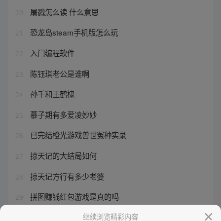
屠戮怎么读 什么意思
20
恐龙岛steam手机版怎么玩
21
入门编程软件
22
陈钰琪老公是谁啊
23
孙千和王鹤棣
24
慕子期有多爱凌妙妙
25
已完结橙光游戏兽世冤种实录
26
掠天记的大结局如何
27
掠天记方行有多少老婆
28
拼图赚钱红包游戏是真的吗
29
腌臜孑孓是成语吗
继续浏览精彩内容
30