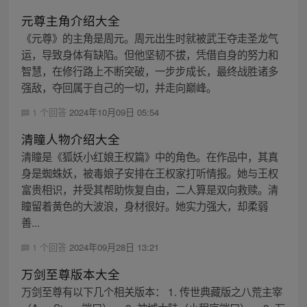
元尊主角介绍大全
《元尊》的主角是周元。周元出生时就被武王夺走圣龙气
运，导致身体有缺陷。但他坚韧不拔，凭借自身的努力和
智慧，在修行路上不断突破，一步步成长，最终战胜诸多
强敌，夺回属于自己的一切，并走向巅峰。
1 个回答
2024年10月09日 05:54
清瞳人物介绍大全
清瞳是《狐妖小红娘王权篇》中的角色。在作品中，其真
身是蜘蛛妖，被毒娘子安排在王权家打听情报。她与王权
富贵相识，并受其帮助恢复自由，二人算是双向救赎。清
瞳留着黄色的大波浪，身材很好。她实力强大，却柔弱
善...
1 个回答
2024年09月28日 13:21
万剑至尊版本大全
万剑至尊有以下几个相关版本： 1. 传世典藏版之八荒主宰