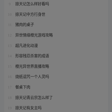
掠天记怎么样好看吗
9
掠天记中方行身世
10
猪肉的桌子
11
异世情缘橙光游戏攻略
12
超凡进化动漫
13
形容残忍杀害的成语
14
橙光异世界直播攻略
15
烧纸诅咒一个人灵吗
16
餐桌下肉
17
掠天记青云宗怎么样了
18
掠天记有女主吗
19