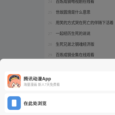
百炼成钢电视剧在线看
24
世故圆滑是什么意思
25
用笑的方式哭在死亡的伴随下活着
26
一起经历生死的说说
27
生死兄弟之钢魂经济版
28
百炼成钢全集在线观看
29
百炼成神火允儿结局
30
腾讯动漫App
海量漫画 新人7天免费看
在此处浏览