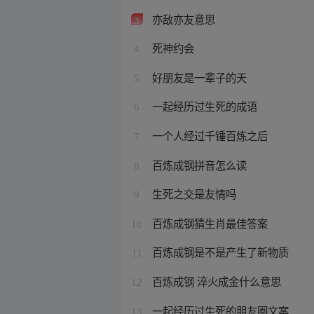
亦敌亦友意思
3
死神约会
4
好朋友是一辈子的天
5
一起经历过生死的成语
6
一个人经过千锤百炼之后
7
百炼成钢拼音怎么读
8
生死之交是友情吗
9
百炼成钢猜生肖最佳答案
10
百炼成钢是不是产生了新物质
11
百炼成钢 淬火成金什么意思
12
一起经历过生死的朋友圈文案
13