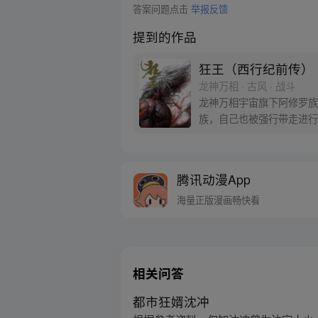
答案问题点击
举报反馈
提到的作品
狂王（西行纪前传）
龙神万相 · 古风 · 战斗
龙神万相宇宙旗下阿修罗族
族，自己也被强行带走进行
天界与阿修罗的百年大战随
腾讯动漫App
海量正版漫画畅快看
相关问答
都市狂婿沈冲