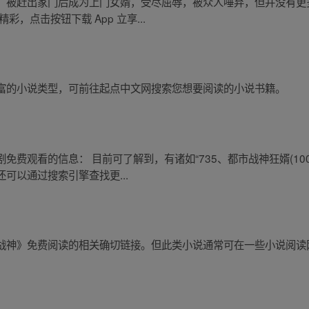
，被赶出家门后成为上门女婿，受尽屈辱，被众人唾弃，但并没有更
，点击按钮下载 App 立享...
富的小说类型，可前往起点中文网搜索您想要阅读的小说书籍。
费观看的信息： 目前可了解到，有诸如“735、都市战神狂婿(100
可以通过搜索引擎查找更...
战神》免费阅读的相关确切链接。但此类小说通常可在一些小说阅读