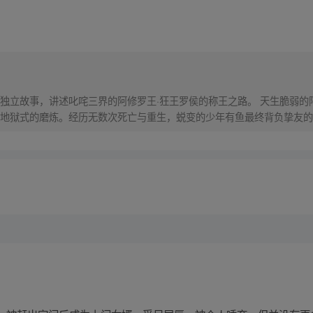
独立故事，讲述叱咤三界的阿修罗王·狂王罗侯的称王之路。 天生脆弱的
地狱式的磨炼。经历无数次死亡与重生，蜕变的少年有鱼最终背负挚友的
之爆发，少年新王能否担起重任