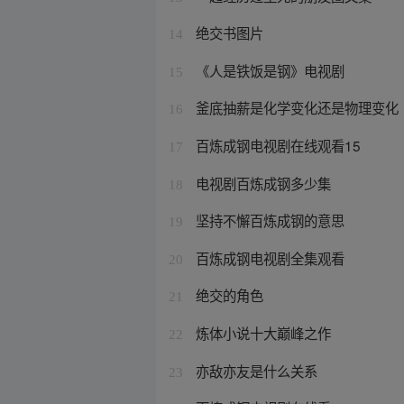
绝交书图片
14
《人是铁饭是钢》电视剧
15
釜底抽薪是化学变化还是物理变化
16
百炼成钢电视剧在线观看15
17
电视剧百炼成钢多少集
18
坚持不懈百炼成钢的意思
19
百炼成钢电视剧全集观看
20
绝交的角色
21
炼体小说十大巅峰之作
22
亦敌亦友是什么关系
23