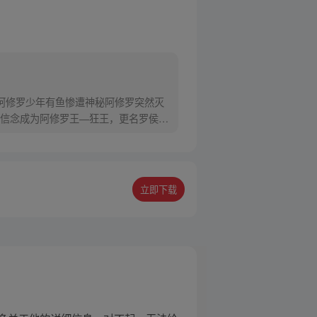
阿修罗少年有鱼惨遭神秘阿修罗突然灭
信念成为阿修罗王—狂王，更名罗侯。
立即下载