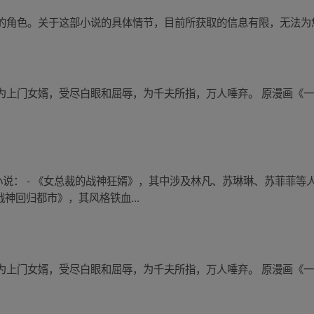
的角色。关于这部小说的具体情节，目前所获取的信息有限，无法为
上门女婿，受尽白眼和屈辱，为千夫所指，万人唾弃。 原漫画《一人
小说： - 《女总裁的战神狂婿》，其中涉及林凡、苏琳琳、苏菲菲
战神回归都市》，其风格铁血...
上门女婿，受尽白眼和屈辱，为千夫所指，万人唾弃。 原漫画《一人