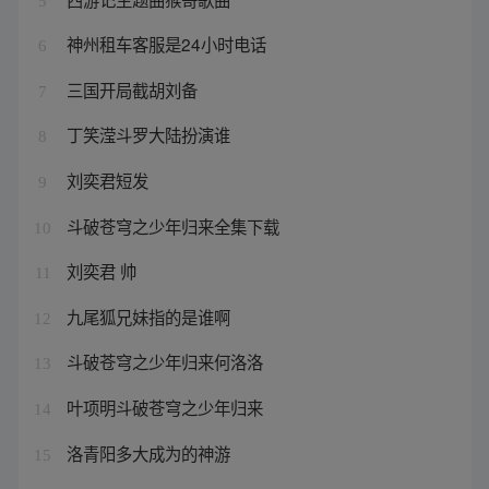
5
神州租车客服是24小时电话
6
三国开局截胡刘备
7
丁笑滢斗罗大陆扮演谁
8
刘奕君短发
9
斗破苍穹之少年归来全集下载
10
刘奕君 帅
11
九尾狐兄妹指的是谁啊
12
斗破苍穹之少年归来何洛洛
13
叶项明斗破苍穹之少年归来
14
洛青阳多大成为的神游
15