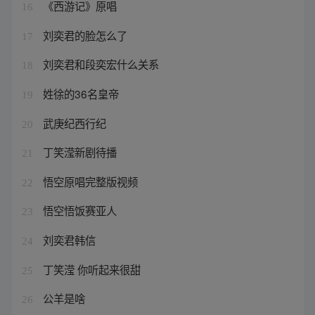
《西游记》原唱
16
刘奕君的脸怎么了
17
刘奕君和段奕宏什么关系
18
姓徐的36名皇帝
19
武庚纪西行纪
20
丁笑滢新剧待播
21
悟空原唱完整版视频
22
悟空悟饭赛亚人
23
刘奕君韩信
24
丁笑滢 你听起来很甜
25
公羊是啥
26