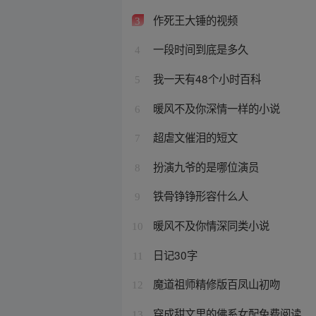
作死王大锤的视频
3
一段时间到底是多久
4
我一天有48个小时百科
5
暖风不及你深情一样的小说
6
超虐文催泪的短文
7
扮演九爷的是哪位演员
8
铁骨铮铮形容什么人
9
暖风不及你情深同类小说
10
日记30字
11
魔道祖师精修版百凤山初吻
12
穿成甜文里的佛系女配免费阅读
13