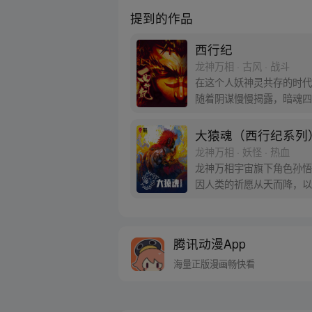
提到的作品
西行纪
龙神万相 · 古风 · 战斗
在这个人妖神灵共存的时代
随着阴谋慢慢揭露，暗魂四
新“西行小队”，再度踏上
大猿魂（西行纪系列
龙神万相 · 妖怪 · 热血
龙神万相宇宙旗下角色孙悟
因人类的祈愿从天而降，以
信念打败了妖怪大道的霸主
腾讯动漫App
海量正版漫画畅快看