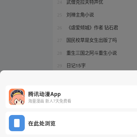
武僧克拉夫特声优
24
刘禅主角小说
25
《虐爱倾城》作者 钻石君
26
国民校草是女生出版了吗
27
重生三国之阿斗重生小说
28
日记15字
29
韶光慢黎皎和女主什么关系
30
腾讯动漫App
海量漫画 新人7天免费看
在此处浏览