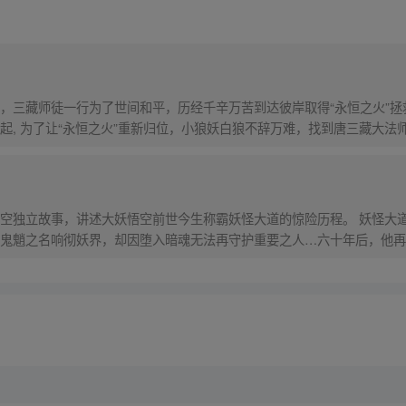
，三藏师徒一行为了世间和平，历经千辛万苦到达彼岸取得“永恒之火”拯
起, 为了让“永恒之火”重新归位，小狼妖白狼不辞万难，找到唐三藏大法
西行之旅……
）
空独立故事，讲述大妖悟空前世今生称霸妖怪大道的惊险历程。 妖怪大
鬼魈之名响彻妖界，却因堕入暗魂无法再守护重要之人…六十年后，他再
，成为猴群之王，但故事仍在继续…