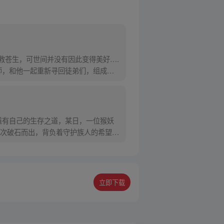
救苍生，可世间并没有因此变得美好….
师，和他一起重新寻回徒弟们，组成全
道有自己的生存之道，某日，一位猴妖
次破石而出，背负着守护族人的希望和
立即下载