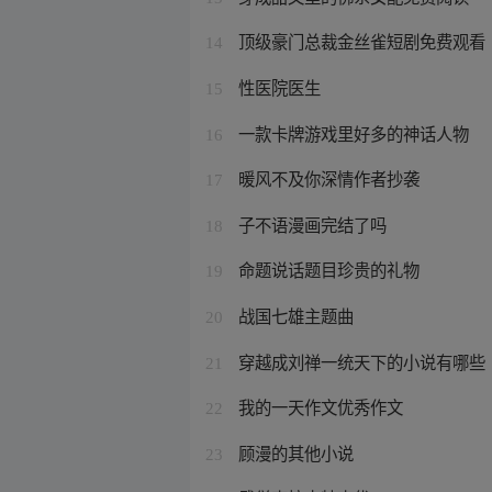
顶级豪门总裁金丝雀短剧免费观看
14
性医院医生
15
一款卡牌游戏里好多的神话人物
16
暖风不及你深情作者抄袭
17
子不语漫画完结了吗
18
命题说话题目珍贵的礼物
19
战国七雄主题曲
20
穿越成刘禅一统天下的小说有哪些
21
我的一天作文优秀作文
22
顾漫的其他小说
23