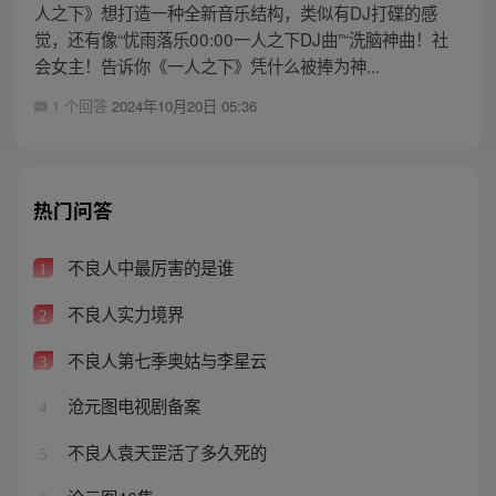
人之下》想打造一种全新音乐结构，类似有DJ打碟的感
觉，还有像“忧雨落乐00:00一人之下DJ曲”“洗脑神曲！社
会女主！告诉你《一人之下》凭什么被捧为神...
1 个回答
2024年10月20日 05:36
热门问答
不良人中最厉害的是谁
1
不良人实力境界
2
不良人第七季奥姑与李星云
3
沧元图电视剧备案
4
不良人袁天罡活了多久死的
5