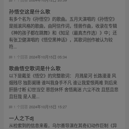
孙悟空这是什么歌
有多个名为《孙悟空》的歌曲。五月天演唱的《孙悟空》
是摇滚风格的歌曲，由阿信作词，怪兽作曲，收录在专辑
《神的孩子都在跳舞》和《知足（最真杰作选）》中；还
有张卫健演唱的《悟空黑神话》，其歌词创作被认为较
符...
1 个回答
2024年10月15日 05:34
歌曲悟空歌词是什么歌
以下是戴荃《悟空》的完整歌词： 月溅星河 长路漫漫 风
烟残尽 独影阑珊 谁叫我身手不凡 谁让我爱恨两难 到后来
肝肠寸断 幻世当空 恩怨休怀 舍悟离迷 六尘不改 且怒且悲
且狂哉 是人是...
1 个回答
2024年10月15日 15:27
一人之下dj
从检索到的信息来看，乌尔善导演在其奇幻动作巨制《异