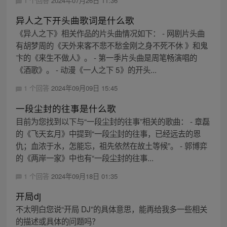
1 个回答
2024年07月26日 11:36
异人之下开头曲歌词是什么歌
《异人之下》相关作品的片头曲情况如下： - 网剧片头曲
有胡梦周的《天外来客不悲不愁金刚之身不死不休 》和鬼
卞的《来生不做人》。 - 第一季片头曲是周笔畅演唱的
《酒歌》。 - 动漫《一人之下 5》的开头...
1 个回答
2024年09月09日 15:45
一段尘封的往事是什么歌
目前为您找到以下与“一段尘封的往事”相关的歌曲： - 章磊
的《飞天玄月》中提到“一段尘封的往事，已经远去的恩
仇；血浓于水，怎能忘，祖先依然在故土等候”。 - 郭博弈
的《两岸一家》中也有“一段尘封的往事...
1 个回答
2024年09月18日 01:35
开局dj
不太明白您说“开局 DJ”的具体意思，能再给我多一些相关
的描述或具体的问题吗？