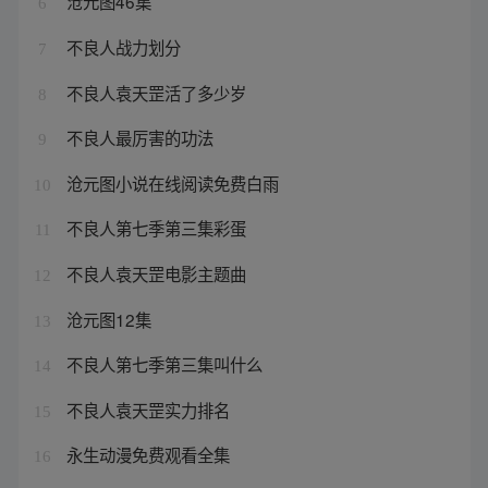
沧元图46集
6
不良人战力划分
7
不良人袁天罡活了多少岁
8
不良人最厉害的功法
9
沧元图小说在线阅读免费白雨
10
不良人第七季第三集彩蛋
11
不良人袁天罡电影主题曲
12
沧元图12集
13
不良人第七季第三集叫什么
14
不良人袁天罡实力排名
15
永生动漫免费观看全集
16