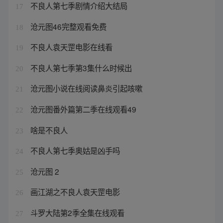
不良人第七季剧情介绍大结局
17
沧元图46完整观看免费
18
不良人袁天罡电影在线看
19
不良人第七季第3集什么时候出
20
沧元图小说在线阅读鼻炎引起咳嗽
21
沧元图番外篇第二季在线观看49
22
啥是不良人
23
不良人第七季奥姑是凶手吗
24
沧元图 2
25
画江湖之不良人袁天罡电影
26
斗罗大陆第2季全集在线观看
27