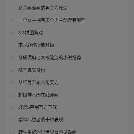
女主画漫画的男主为原型
8
一个女主拥有多个男主动漫有哪些
9
3 3拼图游戏
10
末世避难所能升级
11
穿成侯府老太被流放的小说推荐
12
陆辛真实身份
13
从红月开始主角实力
14
超级神基因在线漫画
15
好漫6应用官方下载
16
精神病患者的十种表现
17
转生贵族的异世界冒险录动画
18