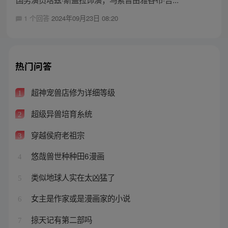
1 个回答
2024年09月23日 08:20
热门问答
超神宠兽店修为详细等级
1
超级异兽培育糸统
2
穿越侯府老祖宗
3
悠哉兽世种种田6漫画
4
类似地球人实在太凶猛了
5
女主是作家或是漫画家的小说
6
掠天记有第二部吗
7