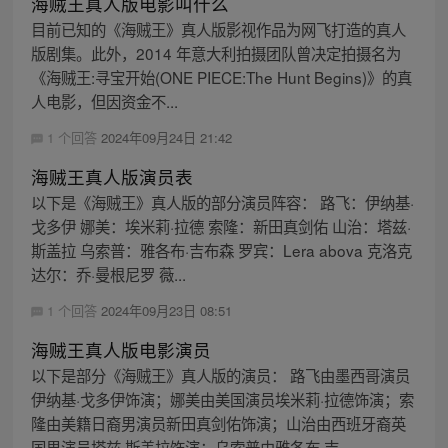
海贼王真人版电影叫什么
目前已知的《海贼王》真人版影视作品为网飞打造的真人
版剧集。此外，2014 年意大利拍摄团队曾决定拍摄名为
《海贼王:寻宝开始(ONE PIECE:The Hunt Begins)》的真
人电影，但因资金不...
1 个回答
2024年09月24日 21:42
海贼王真人版演员表
以下是《海贼王》真人版的部分演员阵容： 路飞：伊纳基·
戈多伊 娜美：埃米莉·拉德 索隆：新田真剑佑 山治：塔兹·
斯盖拉 乌索普：雅各布·吉布森 罗宾：Lera abova 克洛克
达尔：乔·曼根尼罗 薇...
1 个回答
2024年09月23日 08:51
海贼王真人版电影演员
以下是部分《海贼王》真人版的演员： 路飞由墨西哥演员
伊纳基·戈多伊饰演；娜美由美国演员埃米莉·拉德饰演；索
隆由美籍日裔男演员新田真剑佑饰演；山治由西班牙裔英
国男演员塔兹·斯盖拉饰演；乌索普由雅各布·吉...