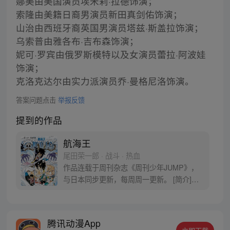
娜美由美国演员埃米莉·拉德饰演；
索隆由美籍日裔男演员新田真剑佑饰演；
山治由西班牙裔英国男演员塔兹·斯盖拉饰演；
乌索普由雅各布·吉布森饰演；
妮可·罗宾由俄罗斯模特以及女演员蕾拉·阿波娃
饰演；
克洛克达尔由实力派演员乔·曼格尼洛饰演。
答案问题点击
举报反馈
提到的作品
航海王
尾田荣一郎 · 战斗 · 热血
作品连载于周刊杂志《周刊少年JUMP》，
与日本同步更新，每周周一更新。 [简介]有
一个梦想成为海盗的少年叫路飞，他因误
食“恶魔果实”而成为了橡皮人，在获得超人
能力的同时付出了一辈子无法游泳的代价。
腾讯动漫App
十年后，路飞为实现与因救他而断臂的杰克