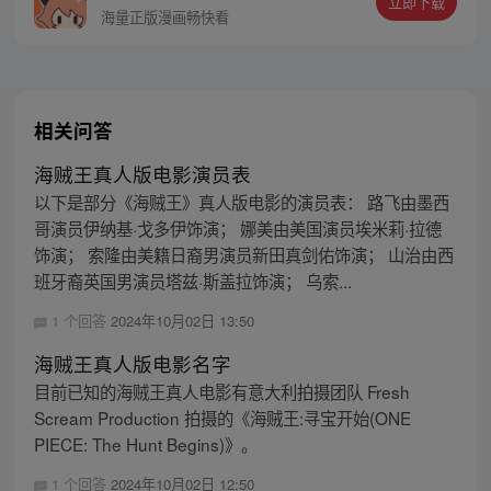
立即下载
斯的约定而出海，开始了以成为海盗王为目
海量正版漫画畅快看
标的伟大的冒险旅程！
相关问答
海贼王真人版电影演员表
以下是部分《海贼王》真人版电影的演员表： 路飞由墨西
哥演员伊纳基·戈多伊饰演； 娜美由美国演员埃米莉·拉德
饰演； 索隆由美籍日裔男演员新田真剑佑饰演； 山治由西
班牙裔英国男演员塔兹·斯盖拉饰演； 乌索...
1 个回答
2024年10月02日 13:50
海贼王真人版电影名字
目前已知的海贼王真人电影有意大利拍摄团队 Fresh
Scream Production 拍摄的《海贼王:寻宝开始(ONE
PIECE: The Hunt Begins)》。
1 个回答
2024年10月02日 12:50