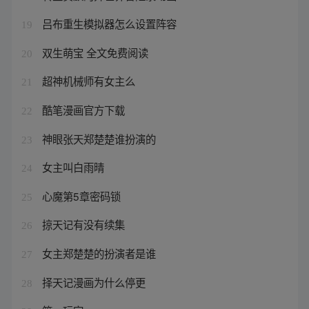
吕布重生模拟器怎么设置阵容
19
双生萌宝 全文免费阅读
20
超神机械师有女主么
21
酷笔漫画官方下载
22
神眼张天郑楚楚谁扮演的
23
女主叫白雨晴
24
心魔第5章密码锁
25
掠天记有没有续集
26
女主郑楚楚的扮演者是谁
27
择天记漫画为什么停更
28