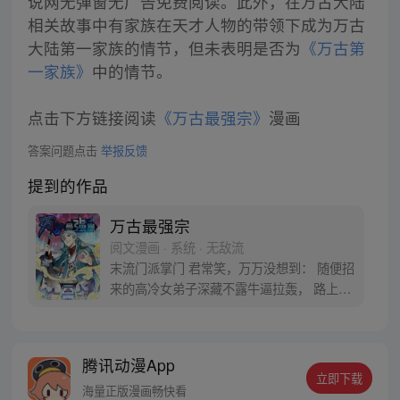
说网无弹窗无广告免费阅读。此外，在万古大陆
相关故事中有家族在天才人物的带领下成为万古
大陆第一家族的情节，但未表明是否为
《万古第
一家族》
中的情节。
点击下方链接阅读
《万古最强宗》
漫画
答案问题点击
举报反馈
提到的作品
万古最强宗
阅文漫画 · 系统 · 无敌流
末流门派掌门 君常笑，万万没想到： 随便招
来的高冷女弟子深藏不露牛逼拉轰， 路上闭
眼救救的男弟子竟是第一天才， 踢个球把重
生后的武帝踢到怀疑人生 看着废物的小弟是
个陨落的天才 这个宗门，全是妖孽啊…… 上
腾讯动漫App
苍要我末流门派逆天，挡不住啊
立即下载
海量正版漫画畅快看