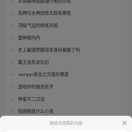
从穿越电视剧潜行者的小说
20
花神与水神双修文段有哪些
21
顶级气运的修炼天赋
22
雷神兽内丹
23
史上最强赘婿母亲身份暴露了吗
24
霸王龙恐龙化石
25
vampyr恶龙之灾强在哪里
26
游戏中的城池名字
27
神皇不二刀法
28
陆婉婉是什么小说
29
国运婚配游戏我选择神里绫华
继续浏览精彩内容
30