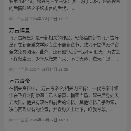
名第 194 位。邬姓有三个来源：其一源于妘姓，是颛顼帝
的后裔陆终之子妘求言的后代，...
1 个回答
2024年08月20日 11:17
万古阵皇
《万古阵皇》是一部相关的作品，轻落语的新书《万古阵
皇》在新吾爱文学网专注于最新章节，致力于提供无弹窗
全文免费阅读。此外，还有如“人活一世不可胜天，万古之
下终归尘土，少年从微末而来，不甘天命，逆天而起，...
1 个回答
2024年08月14日 23:25
万古毒帝
在相关资料中，“万古毒帝”的相关内容有： 一代毒帝叶倾
尘在飞升之际惨遭自己人暗算，横死当场，醒来后身处天
元大陆。他只有现在和前世的记忆，其他记忆几乎为零，
决心回到应有的位置，并宣称天上地下，唯我毒尊。...
1 个回答
2024年08月07日 14:10