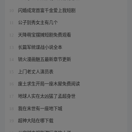
闪婚成宠首富千金爱上我短剧
10
公子别秀女主有几个
11
天降萌宝摆摊短剧免费观看
12
长篇军统谍战小说全本
13
铳火漫画魅五最新章节更新
14
上门老丈人演员表
15
废土求生开局一座木屋免费阅读
16
地球人实在太凶猛了孟超身世
17
我在末世有一座地下城
18
超神大陆在哪下载
19