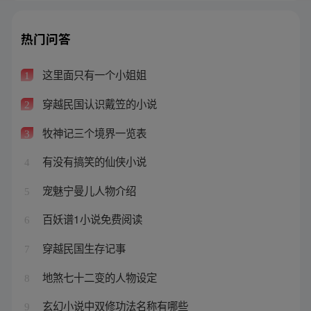
热门问答
这里面只有一个小姐姐
1
穿越民国认识戴笠的小说
2
牧神记三个境界一览表
3
有没有搞笑的仙侠小说
4
宠魅宁曼儿人物介绍
5
百妖谱1小说免费阅读
6
穿越民国生存记事
7
地煞七十二变的人物设定
8
玄幻小说中双修功法名称有哪些
9