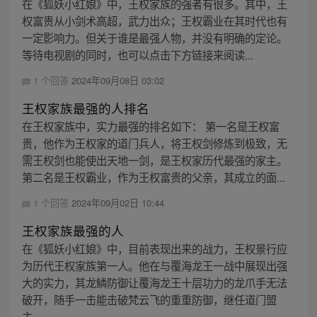
在《狐妖小红娘》中，王权家族的强者有很多。其中，王
权富贵从小剑术高超，武力出众；王权霸业在其时代也有
一定影响力。但关于谁是最强人物，并没有明确的定论。
等待电视剧的同时，也可以点击下方链接来阅读...
1 个回答
2024年09月08日 03:02
王权家族最强的人排名
在王权家族中，实力最强的排名如下： 第一名是王权富
贵，他作为王权家的道门兵人，将王权剑修炼到极致，无
需王权剑也能使出天地一剑，是王权家历代最强的家主。
第二名是王权霸业，作为王权富贵的父亲，其成立的面...
1 个回答
2024年09月02日 10:44
王权家族最强的人
在《狐妖小红娘》中，目前表现出来的战力，王权景行应
为历代王权家族第一人。他在与覆海龙王一战中展现出强
大的实力，其龙鳞防御让覆海龙王十层功力的龙爪手无法
破开，随手一击能击破梵云飞的重重防御，继任道门盟
主...