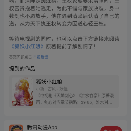
器，而清瞳是蜘蛛精，王权家族要杀清瞳时，王
权富贵抱着她逃走，为此不惜与家族决裂，身中
数剑也不愿放手，他在遇到清瞳后认清了自己的
道，从为天下执王权转变为因道心轻王权。
等待电视剧的同时，也可以点击下方链接来阅读
《狐妖小红娘》
原著提前了解剧情了！
答案问题点击
举报反馈
提到的作品
狐妖小红娘
小新 · 古风 · 妖怪
【电视剧《天地剑心》《淮水竹亭》原著漫
画，剑心对应章节指路：39-85，淮水对应
章节指路272-301】 迷糊萝莉小狐妖，正太
道士没节操。自古人妖生死恋，千载孽缘一
线牵。（每周周四更新。）
腾讯动漫App