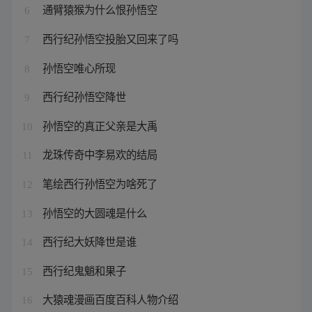
通臂猿猴为什么恨孙悟空
6
西行纪孙悟空投胎又回来了吗
7
孙悟空唯心所现
8
西行纪孙悟空降世
9
孙悟空的真正父亲是大禹
10
龙珠传奇中李易欢的结局
11
笔绘西行孙悟空为啥死了
12
孙悟空的大圆魂是什么
13
西行纪大妖降世是谁
14
西行纪鬼魈和果子
15
大猿魂漫画百度百科人物介绍
16