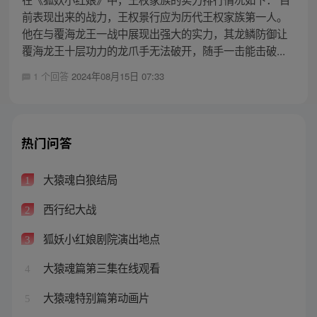
前表现出来的战力，王权景行应为历代王权家族第一人。
他在与覆海龙王一战中展现出强大的实力，其龙鳞防御让
覆海龙王十层功力的龙爪手无法破开，随手一击能击破...
1 个回答
2024年08月15日 07:33
热门问答
大猿魂白狼结局
1
西行纪大战
2
狐妖小红娘剧院演出地点
3
大猿魂篇第三集在线观看
4
大猿魂特别篇第动画片
5