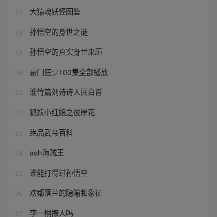
大猿魂妖怪图鉴
17
孙悟空的身世之谜
18
孙悟空的真实身世来历
19
豪门狂少100集全部播放
20
淮竹篇刘诗诗人间白首
21
狐妖小红娘之彼岸花
22
绝品武帝百科
23
ash海贼王
24
谁能打得过孙悟空
25
欢都落兰的隐喻和象征
26
李一桐撩人吗
27