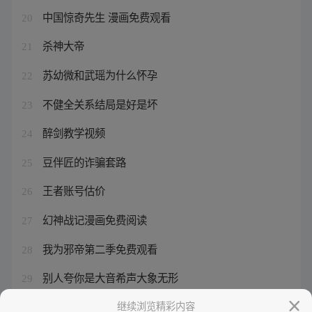
中国惊奇先生 漫画免费观看
20
杀神大帝
21
苏幼微和武瑶为什么怀孕
22
不健全关系结局是好是坏
23
醉剑教学视频
24
豆伴匠的诈骗套路
25
王者账号估价
26
幻神战记漫画免费阅读
27
我为邪帝第二季免费观看
28
别人夸你是大音希声大象无形
29
醉银剑是什么意思
继续浏览精彩内容
30