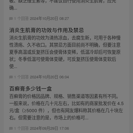
敏、缺乏维生素等，不建议自行使用消炎生肌膏，应先
确...
1 个回答
2024年10月20日 08:27
消炎生肌膏的功效与作用及禁忌
消炎生肌膏的功效为清热凉血，去腐生新，可用于各种慢
性溃疡、久不收口。其禁忌方面目前尚不明确，但要注意
夏季高温或反复挤压会使膏体变稀，低温冷却后可恢复原
状；冬季低温可使膏体变硬，可反复挤压使膏体变软后
使...
1 个回答
2024年10月20日 06:04
百癣膏多少钱一盒
百癣膏的价格因品牌、规格、销售渠道等因素有所不同。
一般来说，价格在几十元左右，比如有的商家批发价在 4.5
元/盒（≥5000 件），但也有网友爆料称其价格在几十块左
右。但需要注意的是，市场上的价格可...
1 个回答
2024年09月29日 17:06