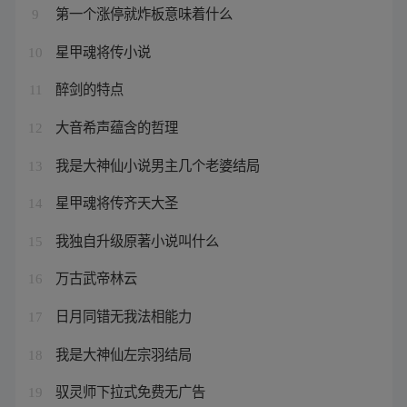
第一个涨停就炸板意味着什么
9
星甲魂将传小说
10
醉剑的特点
11
大音希声蕴含的哲理
12
我是大神仙小说男主几个老婆结局
13
星甲魂将传齐天大圣
14
我独自升级原著小说叫什么
15
万古武帝林云
16
日月同错无我法相能力
17
我是大神仙左宗羽结局
18
驭灵师下拉式免费无广告
19