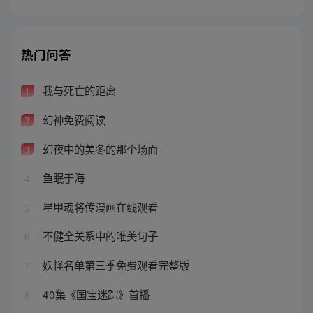
热门问答
我与死亡的距离
1
幻神免费阅读
2
幻夜中的美冬的那个场面
3
鱼眠于海
4
星甲魂将传漫画在线观看
5
不健全关系中的唯美句子
6
妖怪名单第三季免费观看完整版
7
40集《国宝迷踪》首播
8