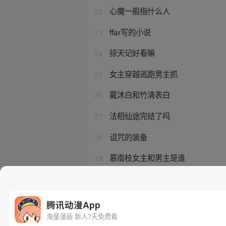
心魔一般指什么人
22
ffar写的小说
23
掠天记好看嘛
24
女主穿越逃跑男主抓
25
戴沐白和竹清表白
26
法相仙途完结了吗
27
诅咒的装备
28
慕南枝女主和男主是谁
29
该隐的原型
30
腾讯动漫App
海量漫画 新人7天免费看