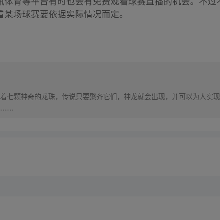
讯体育等平台有时也会有免费观看球赛直播的机会。不过
看某场球赛要依据实际情况而定。
着七颗神奇的龙珠，传说只要聚齐它们，神龙就会出现，并可以为人实现
……