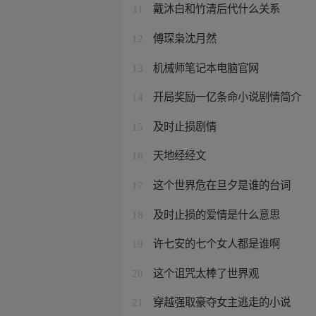
戴沐白和竹清后代什么关系
11
傅琛枭沈月然
12
机械师笔记本电脑官网
13
开局奖励一亿条命小说剧情简介
14
及时止损剧情
15
天地经经文
16
这个世界危在旦夕是谁的台词
17
及时止损的爱情是什么意思
18
许七安的七个女人都是谁啊
19
这个诅咒太棒了世界观
20
穿越强取豪夺女主逃走的小说
21