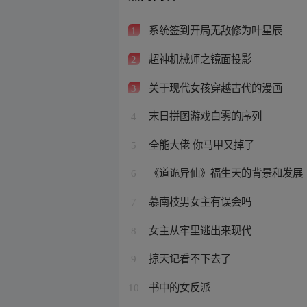
系统签到开局无敌修为叶星辰
1
超神机械师之镜面投影
2
关于现代女孩穿越古代的漫画
3
末日拼图游戏白雾的序列
4
全能大佬 你马甲又掉了
5
《道诡异仙》福生天的背景和发展
6
慕南枝男女主有误会吗
7
女主从牢里逃出来现代
8
掠天记看不下去了
9
书中的女反派
10