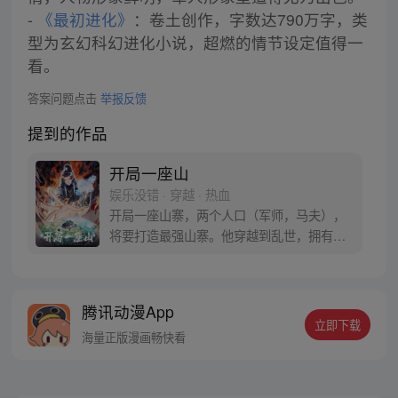
-
《最初进化》
：卷土创作，字数达790万字，类
型为玄幻科幻进化小说，超燃的情节设定值得一
看。
答案问题点击
举报反馈
提到的作品
开局一座山
娱乐没错 · 穿越 · 热血
开局一座山寨，两个人口（军师，马夫），
将要打造最强山寨。他穿越到乱世，拥有一
座马上要散伙的山寨。面对这杀戮乱世，是
打算抢钱抢粮抢婆娘做一个逍遥山大王，还
是泼出这身男儿血，交锋世上英雄，搏一个
腾讯动漫App
名震古今，问一声：王侯将相，宁有种乎！
立即下载
海量正版漫画畅快看