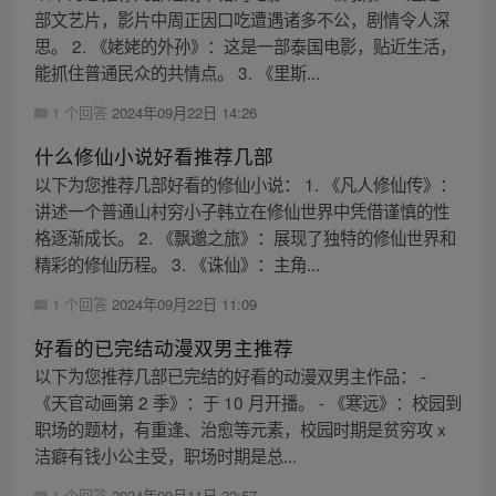
部文艺片，影片中周正因口吃遭遇诸多不公，剧情令人深
思。 2. 《姥姥的外孙》：这是一部泰国电影，贴近生活，
能抓住普通民众的共情点。 3. 《里斯...
1 个回答
2024年09月22日 14:26
什么修仙小说好看推荐几部
以下为您推荐几部好看的修仙小说： 1. 《凡人修仙传》：
讲述一个普通山村穷小子韩立在修仙世界中凭借谨慎的性
格逐渐成长。 2. 《飘邈之旅》：展现了独特的修仙世界和
精彩的修仙历程。 3. 《诛仙》：主角...
1 个回答
2024年09月22日 11:09
好看的已完结动漫双男主推荐
以下为您推荐几部已完结的好看的动漫双男主作品： -
《天官动画第 2 季》：于 10 月开播。 - 《寒远》：校园到
职场的题材，有重逢、治愈等元素，校园时期是贫穷攻 x
洁癖有钱小公主受，职场时期是总...
1 个回答
2024年09月11日 22:57