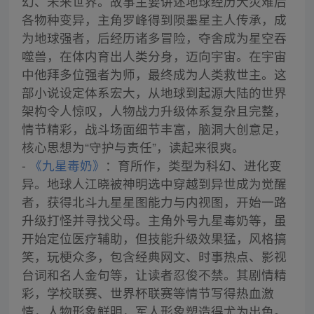
幻、未来世界。故事主要讲述地球经历大灾难后
各物种变异，主角罗峰得到陨墨星主人传承，成
为地球强者，后经历诸多冒险，夺舍成为星空吞
噬兽，在体内育出人类分身，迈向宇宙。在宇宙
中他拜多位强者为师，最终成为人类救世主。这
部小说设定体系宏大，从地球到起源大陆的世界
架构令人惊叹，人物战力升级体系复杂且完整，
情节精彩，战斗场面细节丰富，脑洞大创意足，
核心思想为“守护与责任”，读起来很爽。
-
《九星毒奶》
：育所作，类型为科幻、进化变
异。地球人江晓被神明选中穿越到异世成为觉醒
者，获得北斗九星星图能力与内视图，开始一路
升级打怪并寻找父母。主角外号九星毒奶等，虽
开始定位医疗辅助，但技能升级效果猛，风格搞
笑，玩梗众多，包含经典网文、时事热点、影视
台词和名人金句等，让读者忍俊不禁。其剧情精
彩，学校联赛、世界杯联赛等情节写得热血激
情，人物形象鲜明，军人形象塑造得尤为出色。