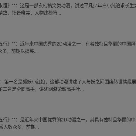
《一念永恒》**：这是一部玄幻搞笑类动漫，讲述平凡少年白小纯追求长
致，场景唯美，人物建模符...
《雾山五行》**：近年来中国优秀的2D动漫之一，有着独特且华丽的中
众多，前期以搞笑...
行：第一名是狐妖小红娘，这部动漫讲述了人与妖之间围绕转世续缘
二名是全职高手，讲述网游荣耀高手叶...
《雾山五行》**：是近年来中国优秀的2D动漫之一，其具有独特且华丽
番人数众多，前期...