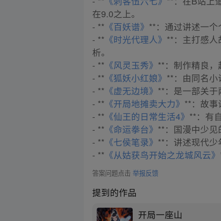
- **
《刺客伍六七》
**：在B站
在9.0之上。
- **
《百妖谱》
**：通过讲述一
- **
《时光代理人》
**：主打感
析。
- **
《风灵玉秀》
**：制作精良
- **
《狐妖小红娘》
**：由同名
- **
《虚无边境》
**：是一部关
- **
《开局地摊卖大力》
**：故
- **
《仙王的日常生活4》
**：
- **
《命运拳台》
**：国漫中少
- **
《七侯笔录》
**：讲述现代
- **
《从姑获鸟开始之龙城风云》
答案问题点击
举报反馈
提到的作品
开局一座山