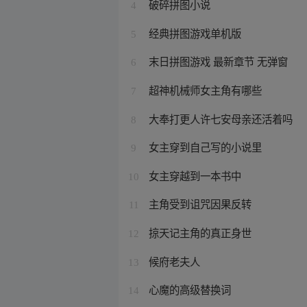
破碎拼图小说
4
经典拼图游戏单机版
5
末日拼图游戏 最新章节 无弹窗
6
超神机械师女主角有哪些
7
大奉打更人许七安母亲还活着吗
8
女主穿到自己写的小说里
9
女主穿越到一本书中
10
主角受到诅咒因果反转
11
掠天记主角的真正身世
12
候府老夫人
13
心魔的高级替换词
14