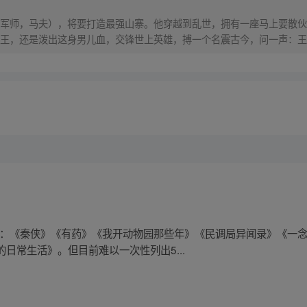
军师，马夫），将要打造最强山寨。他穿越到乱世，拥有一座马上要散伙
王，还是泼出这身男儿血，交锋世上英雄，搏一个名震古今，问一声：王
品：《秦侠》《有药》《我开动物园那些年》《民调局异闻录》《一
日常生活》。但目前难以一次性列出5...