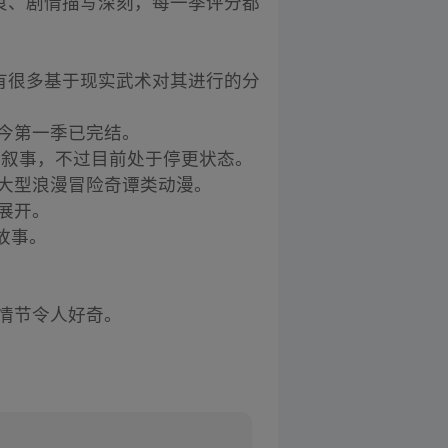
良、剧情描写深刻，每一季评分都
有很多基于现实武术对其进行的分
如今第一季已完结。
行叙事，不过目前处于停更状态。
的大型浪漫冒险奇谭类动漫。
展开。
故事。
的情节令人好奇。