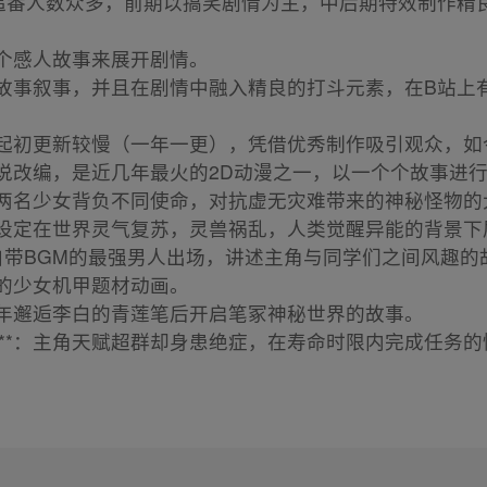
上追番人数众多，前期以搞笑剧情为主，中后期特效制作精
个个感人故事来展开剧情。
人故事叙事，并且在剧情中融入精良的打斗元素，在B站上
，起初更新较慢（一年一更），凭借优秀制作吸引观众，
小说改编，是近几年最火的2D动漫之一，以一个个故事进
于两名少女背负不同使命，对抗虚无灾难带来的神秘怪物
事设定在世界灵气复苏，灵兽祸乱，人类觉醒异能的背景下
有自带BGM的最强男人出场，讲述主角与同学们之间风趣的
见的少女机甲题材动画。
少年邂逅李白的青莲笔后开启笔冢神秘世界的故事。
**：主角天赋超群却身患绝症，在寿命时限内完成任务