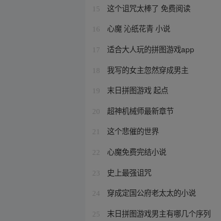
这个诅咒太棒了 免费阅读
15
心魔 沁纸花青 小说
16
适合大人玩的拼图游戏app
17
我写的女主忽然穿成男主
18
末日拼图游戏 起点
19
超神机械师最新章节
20
这个悲催的世界
21
心魔免费完结小说
22
史上最强诅咒
23
穿成定国公府老太太的小说
24
末日拼图游戏男主有哪几个序列
25