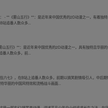
： - **《雾山五行》**：是近年来中国优秀的2D动漫之一，有着
B站追番人数众多...
**《雾山五行》**：是近年来中国优秀的2D动漫之一，具有独特且华
追番人数众多，前...
客伍六七》，在B站上追番人数众多，前期以搞笑剧情吸引人，中后
特华丽的中国风特效和流畅战斗画面...
》：这是一部玄幻/搞笑类动漫，讲述平凡少年白小纯追求长生之法，