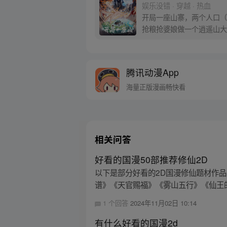
娱乐没错 · 穿越 · 热血
开局一座山寨，两个人口（
抢粮抢婆娘做一个逍遥山大
腾讯动漫App
海量正版漫画畅快看
相关问答
好看的国漫50部推荐修仙2D
以下是部分好看的2D国漫修仙题材作
谱》《天官赐福》《雾山五行》《仙王的
1 个回答
2024年11月02日 10:14
有什么好看的国漫2d