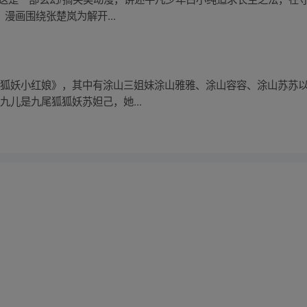
漫画围绕张楚岚为解开...
 《狐妖小红娘》，其中有涂山三姐妹涂山雅雅、涂山容容、涂山苏苏
九儿是九尾狐狐妖苏妲己，她...