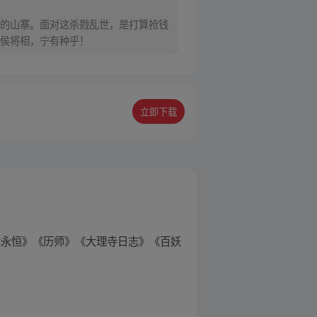
的山寨。面对这杀戮乱世，是打算抢钱
侯将相，宁有种乎！
立即下载
念永恒》《历师》《大理寺日志》《百妖