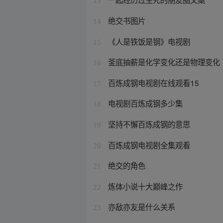
13
绝交书图片
14
《人是铁饭是钢》电视剧
15
釜底抽薪是化学变化还是物理变化
16
百炼成钢电视剧在线观看15
17
电视剧百炼成钢多少集
18
坚持不懈百炼成钢的意思
19
百炼成钢电视剧全集观看
20
绝交的角色
21
炼体小说十大巅峰之作
22
亦敌亦友是什么关系
23