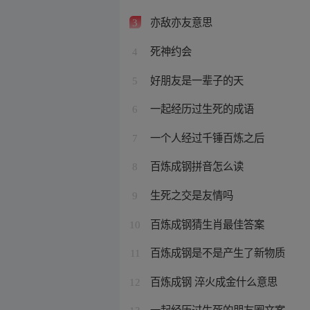
亦敌亦友意思
3
死神约会
4
好朋友是一辈子的天
5
一起经历过生死的成语
6
一个人经过千锤百炼之后
7
百炼成钢拼音怎么读
8
生死之交是友情吗
9
百炼成钢猜生肖最佳答案
10
百炼成钢是不是产生了新物质
11
百炼成钢 淬火成金什么意思
12
一起经历过生死的朋友圈文案