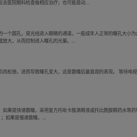
去医院眼科检查做相应治疗；也可能是动...
一个圆孔，是光线进入眼睛的通道，一般成年人正常的瞳孔大小为2 
放大，从而控制进入瞳孔的光量。...
肌肉松弛，进而导致瞳孔变大，这是散瞳后最直观的表现。 等待电
果是快速散瞳，采用复方托吡卡胺滴眼液或托比酰胺眼药水等药物，一般3
如果是慢速散瞳，...