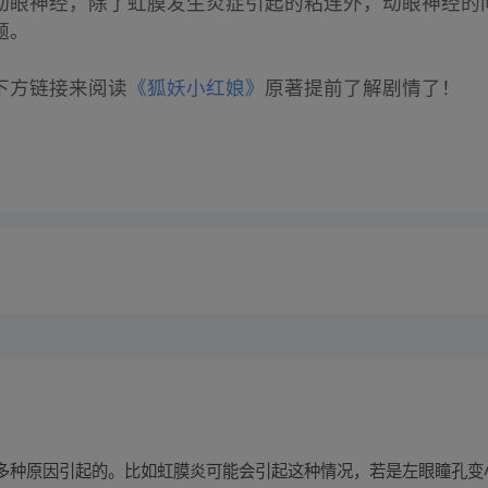
动眼神经，除了虹膜发生炎症引起的粘连外，动眼神经的
题。
下方链接来阅读
《狐妖小红娘》
原著提前了解剧情了！
多种原因引起的。比如虹膜炎可能会引起这种情况，若是左眼瞳孔变