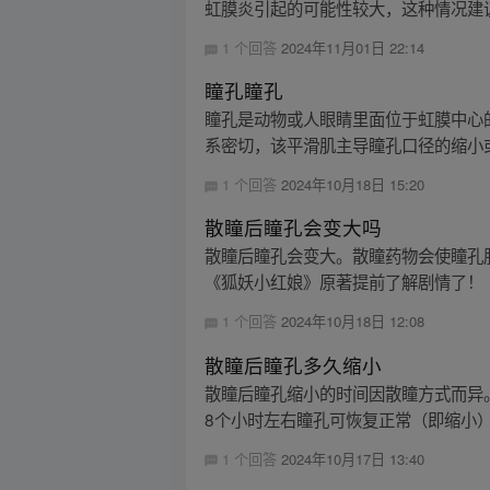
虹膜炎引起的可能性较大，这种情况建议
1 个回答
2024年11月01日 22:14
瞳孔瞳孔
瞳孔是动物或人眼睛里面位于虹膜中心的
系密切，该平滑肌主导瞳孔口径的缩小或
1 个回答
2024年10月18日 15:20
散瞳后瞳孔会变大吗
散瞳后瞳孔会变大。散瞳药物会使瞳孔
《狐妖小红娘》原著提前了解剧情了！
1 个回答
2024年10月18日 12:08
散瞳后瞳孔多久缩小
散瞳后瞳孔缩小的时间因散瞳方式而异。如
8个小时左右瞳孔可恢复正常（即缩小）；
1 个回答
2024年10月17日 13:40