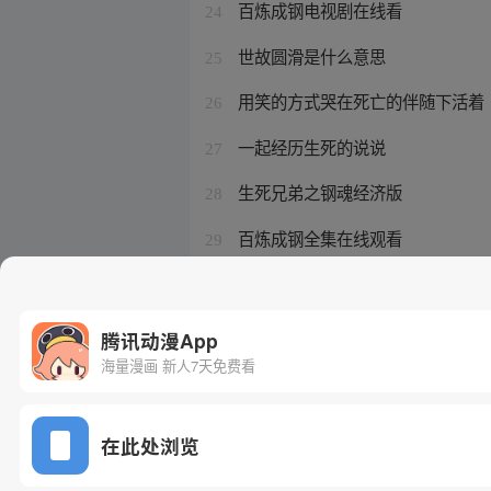
百炼成钢电视剧在线看
24
世故圆滑是什么意思
25
用笑的方式哭在死亡的伴随下活着
26
一起经历生死的说说
27
生死兄弟之钢魂经济版
28
百炼成钢全集在线观看
29
百炼成神火允儿结局
30
腾讯动漫App
海量漫画 新人7天免费看
在此处浏览