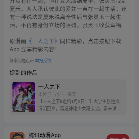
开没有在一起；但在真人版结局里，张灵玉找到
夏禾，两人承认彼此的爱并一直在一起生活；还
有一种说法是夏禾脱离全性后与张灵玉一起生
活，不再有身份立场的阻碍，张灵玉收获幸福。
原漫画
《一人之下》
同样精彩，点击按钮下载
App 立享精彩内容！
答案问题点击
举报反馈
提到的作品
一人之下
米橙子 · 战斗 · 搞笑
【一人之下6定档1月2日！】大学生张楚岚
清明回乡，遭遇神秘少女冯宝宝。素未谋面
的冯宝宝却对张楚岚异常熟悉，并将其带去
自己打工的快递公司。为了帮冯宝宝寻找她
的身世，也为了查清自己与爷爷身上的秘
腾讯动漫App
密，张楚岚的生活被彻底颠覆，与冯宝宝一