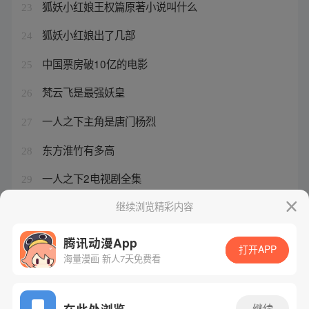
狐妖小红娘王权篇原著小说叫什么
23
狐妖小红娘出了几部
24
中国票房破10亿的电影
25
梵云飞是最强妖皇
26
一人之下主角是唐门杨烈
27
东方淮竹有多高
28
一人之下2电视剧全集
29
狐妖小红娘秦兰是谁的女儿
继续浏览精彩内容
30
腾讯动漫App
打开APP
海量漫画 新人7天免费看
腾讯漫画
起点读书
QQ阅读
网站备案/许可证号：粤B2-20090059-5
在此处浏览
继续