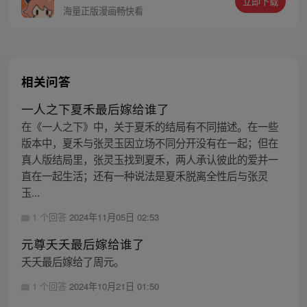
立即下载
同踏上“异人”之旅。
海量正版漫画畅快看
相关问答
一人之下夏禾最后嫁给谁了
在《一人之下》中，关于夏禾的结局有不同描述。在一些
版本中，夏禾与张灵玉因立场不同分开没有在一起；但在
真人版结局里，张灵玉找到夏禾，两人承认彼此的爱并一
直在一起生活；还有一种说法是夏禾脱离全性后与张灵
玉...
1 个回答
2024年11月05日 02:53
元尊夭夭最后嫁给谁了
夭夭最后嫁给了周元。
1 个回答
2024年10月21日 01:50