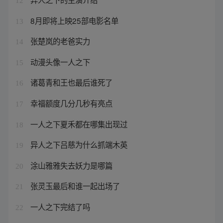
12
8月即将上映25部电影名单
13
张楚岚的老爸实力
14
动漫头像一人之下
15
诸葛青和王也最后谁死了
16
幸福额度几分几秒有亮点
17
一人之下夏禾都在哪集出现过
18
异人之下吕慈为什么抓端木英
19
涂山雅雅失去妖力是哪篇
20
张灵玉最后和谁一起出场了
21
一人之下完结了吗
22