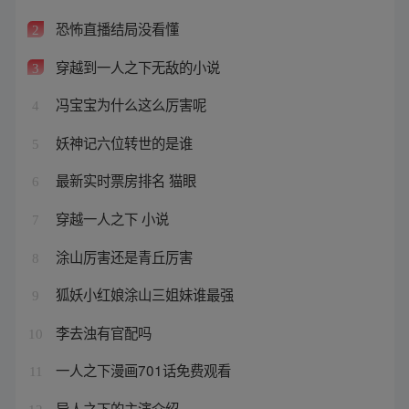
恐怖直播结局没看懂
2
穿越到一人之下无敌的小说
3
冯宝宝为什么这么厉害呢
4
妖神记六位转世的是谁
5
最新实时票房排名 猫眼
6
穿越一人之下 小说
7
涂山厉害还是青丘厉害
8
狐妖小红娘涂山三姐妹谁最强
9
李去浊有官配吗
10
一人之下漫画701话免费观看
11
异人之下的主演介绍