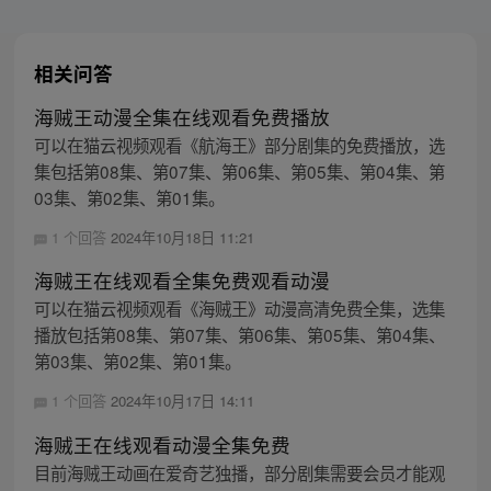
相关问答
海贼王动漫全集在线观看免费播放
可以在猫云视频观看《航海王》部分剧集的免费播放，选
集包括第08集、第07集、第06集、第05集、第04集、第
03集、第02集、第01集。
1 个回答
2024年10月18日 11:21
海贼王在线观看全集免费观看动漫
可以在猫云视频观看《海贼王》动漫高清免费全集，选集
播放包括第08集、第07集、第06集、第05集、第04集、
第03集、第02集、第01集。
1 个回答
2024年10月17日 14:11
海贼王在线观看动漫全集免费
目前海贼王动画在爱奇艺独播，部分剧集需要会员才能观