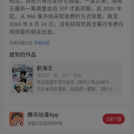
权后，目前只有在爱奇艺独播。一直以来，海贼
王最新一集需要会员 VIP 才能观看。自 2020 年
起，从 866 集开始采取收费的方式观看。截至
2024 年 8 月 24 日，没有获取到其全集可免费在
线观看的相关信息。
答案问题点击
举报反馈
提到的作品
航海王
尾田荣一郎 · 战斗 · 热血
作品连载于周刊杂志《周刊少年JUMP》，
与日本同步更新，每周周一更新。 [简介]有
一个梦想成为海盗的少年叫路飞，他因误
食“恶魔果实”而成为了橡皮人，在获得超人
能力的同时付出了一辈子无法游泳的代价。
腾讯动漫App
十年后，路飞为实现与因救他而断臂的杰克
立即下载
斯的约定而出海，开始了以成为海盗王为目
海量正版漫画畅快看
标的伟大的冒险旅程！