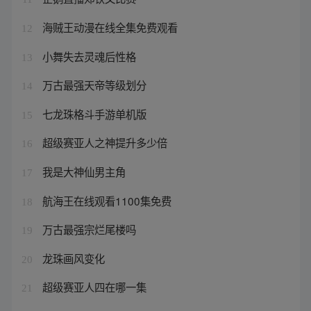
海贼王动漫在线全集免费观看
12
小舞失去灵魂后性格
13
万古最强天帝等级划分
14
七龙珠格斗手游单机版
15
超级赛亚人之神提升多少倍
16
我是大神仙男主角
17
航海王在线观看1100集免费
18
万古最强宗烂尾楼吗
19
龙珠画风变化
20
超级赛亚人四在哪一集
21