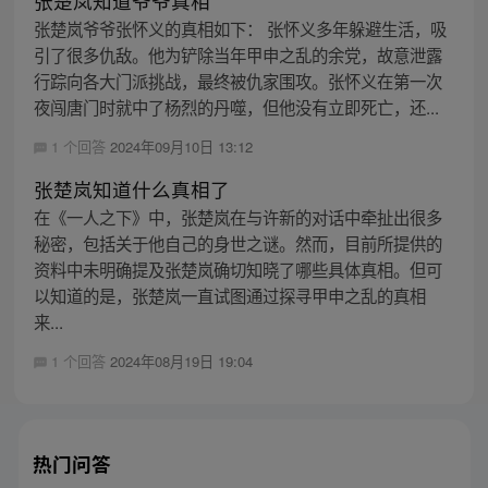
张楚岚知道爷爷真相
张楚岚爷爷张怀义的真相如下： 张怀义多年躲避生活，吸
引了很多仇敌。他为铲除当年甲申之乱的余党，故意泄露
行踪向各大门派挑战，最终被仇家围攻。张怀义在第一次
夜闯唐门时就中了杨烈的丹噬，但他没有立即死亡，还...
1 个回答
2024年09月10日 13:12
张楚岚知道什么真相了
在《一人之下》中，张楚岚在与许新的对话中牵扯出很多
秘密，包括关于他自己的身世之谜。然而，目前所提供的
资料中未明确提及张楚岚确切知晓了哪些具体真相。但可
以知道的是，张楚岚一直试图通过探寻甲申之乱的真相
来...
1 个回答
2024年08月19日 19:04
热门问答