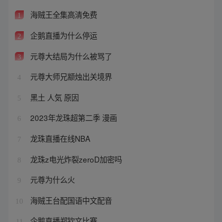
海贼王全集高清免费
1
企鹅直播为什么停运
2
元尊大结局为什么被骂了
3
元尊大师兄颛烛出关境界
4
黑土 人気 原因
5
2023年龙珠超第二季 漫画
6
龙珠直播在线NBA
7
龙珠z电光炸裂zeroD加密吗
8
元尊为什么火
9
海贼王台配国语中文配音
10
企鹅直播郑钦文比赛
11