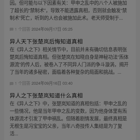
因。但可能与以下因素有关：甲申之乱中的八个人被施加
了超长的“禁制术”，导致不能透露真相，否则就会触发“禁
制术”死亡，听到的人也会被施加此术。老天师受制于...
1 个回答
2024年09月17日 05:25
异人天下张楚岚后悔知道真相
在《异人之下》相关情节中，目前并未有确切信息表明张
楚岚后悔知道真相。但张楚岚在知晓自身是神秘功法“炁体
源流”的传人后，被卷入了不同异人门派的争斗漩涡，揭开
了当年的诸多秘密，面临着各种复杂的局面和挑战。...
1 个回答
2024年09月16日 03:40
异人之下张楚岚知道什么真相
在《异人之下》中，张楚岚知道的真相包括：甲申之乱的
一些情况，他是当年甲申之乱的变数，因为他身体里有炁
体源流才引发了甲申祸乱。但随着剧情发展，最终真相是
无根生是冯宝宝的父亲，当年八奇技传人集结是为了复
活...