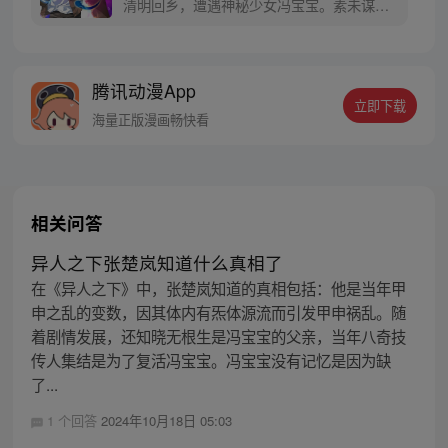
清明回乡，遭遇神秘少女冯宝宝。素未谋面
的冯宝宝却对张楚岚异常熟悉，并将其带去
自己打工的快递公司。为了帮冯宝宝寻找她
的身世，也为了查清自己与爷爷身上的秘
腾讯动漫App
密，张楚岚的生活被彻底颠覆，与冯宝宝一
立即下载
同踏上“异人”之旅。
海量正版漫画畅快看
相关问答
异人之下张楚岚知道什么真相了
在《异人之下》中，张楚岚知道的真相包括：他是当年甲
申之乱的变数，因其体内有炁体源流而引发甲申祸乱。随
着剧情发展，还知晓无根生是冯宝宝的父亲，当年八奇技
传人集结是为了复活冯宝宝。冯宝宝没有记忆是因为缺
了...
1 个回答
2024年10月18日 05:03