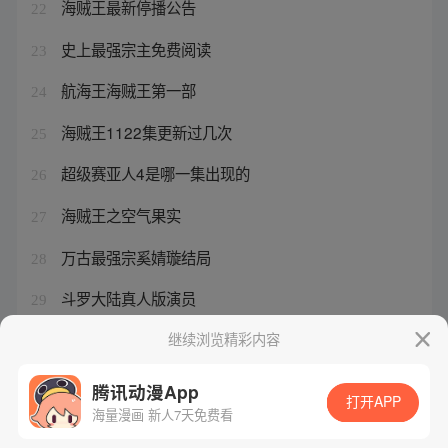
海贼王最新停播公告
22
史上最强宗主免费阅读
23
航海王海贼王第一部
24
海贼王1122集更新过几次
25
超级赛亚人4是哪一集出现的
26
海贼王之空气果实
27
万古最强宗奚婧璇结局
28
斗罗大陆真人版演员
29
《我和神仙结婚了》
继续浏览精彩内容
30
腾讯动漫App
打开APP
海量漫画 新人7天免费看
腾讯漫画
起点读书
QQ阅读