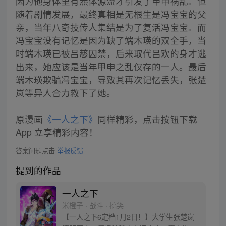
因为他身体里有炁体源流才引发了甲申祸乱。但
随着剧情发展，最终真相是无根生是冯宝宝的父
亲，当年八奇技传人集结是为了复活冯宝宝。而
冯宝宝没有记忆是因为缺了端木瑛的双全手，当
时端木瑛已被吕慈囚禁，后来取代吕欢的身才逃
出来，她应该是当年甲申之乱仅存的一人。最后
端木瑛欺骗冯宝宝，导致其再次记忆丢失，张楚
岚等异人合力救下了她。
原漫画
《一人之下》
同样精彩，点击按钮下载
App 立享精彩内容！
答案问题点击
举报反馈
提到的作品
一人之下
米橙子 · 战斗 · 搞笑
【一人之下6定档1月2日！】大学生张楚岚