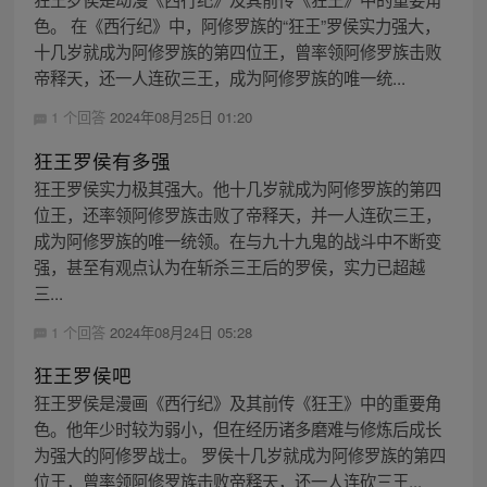
色。 在《西行纪》中，阿修罗族的“狂王”罗侯实力强大，
十几岁就成为阿修罗族的第四位王，曾率领阿修罗族击败
帝释天，还一人连砍三王，成为阿修罗族的唯一统...
1 个回答
2024年08月25日 01:20
狂王罗侯有多强
狂王罗侯实力极其强大。他十几岁就成为阿修罗族的第四
位王，还率领阿修罗族击败了帝释天，并一人连砍三王，
成为阿修罗族的唯一统领。在与九十九鬼的战斗中不断变
强，甚至有观点认为在斩杀三王后的罗侯，实力已超越
三...
1 个回答
2024年08月24日 05:28
狂王罗侯吧
狂王罗侯是漫画《西行纪》及其前传《狂王》中的重要角
色。他年少时较为弱小，但在经历诸多磨难与修炼后成长
为强大的阿修罗战士。 罗侯十几岁就成为阿修罗族的第四
位王，曾率领阿修罗族击败帝释天，还一人连砍三王...