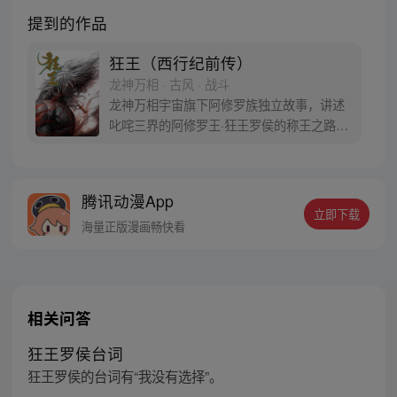
提到的作品
狂王（西行纪前传）
龙神万相 · 古风 · 战斗
龙神万相宇宙旗下阿修罗族独立故事，讲述
叱咤三界的阿修罗王·狂王罗侯的称王之路。
天生脆弱的阿修罗少年有鱼惨遭神秘阿修罗
突然灭族，自己也被强行带走进行地狱式的
磨炼。经历无数次死亡与重生，蜕变的少年
腾讯动漫App
有鱼最终背负挚友的信念成为阿修罗王—狂
立即下载
王，更名罗侯。天界与阿修罗的百年大战随
海量正版漫画畅快看
之爆发，少年新王能否担起重任
相关问答
狂王罗侯台词
狂王罗侯的台词有“我没有选择”。