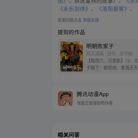
图》
，讲述童林的故事）、
《水
《永乐剑侠》
、
《洛阳豪客》
、
答案问题点击
举报反馈
提到的作品
明朝败家子
阅文漫画 · 迪化 · 无节操
【每周六、日更新】 Q：
子殿下：都怪他，害我天天
实体漫画书卷一、卷二，全
腾讯动漫App
海量正版漫画畅快看
相关问答