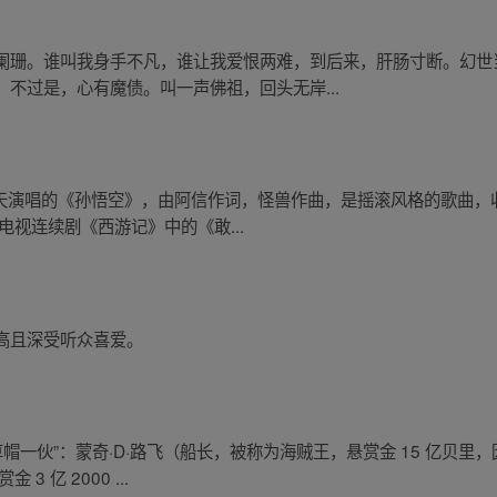
阑珊。谁叫我身手不凡，谁让我爱恨两难，到后来，肝肠寸断。幻世
不过是，心有魔债。叫一声佛祖，回头无岸...
五月天演唱的《孙悟空》，由阿信作词，怪兽作曲，是摇滚风格的歌曲
年电视连续剧《西游记》中的《敢...
高且深受听众喜爱。
帽一伙”：蒙奇·D·路飞（船长，被称为海贼王，悬赏金 15 亿贝
 亿 2000 ...