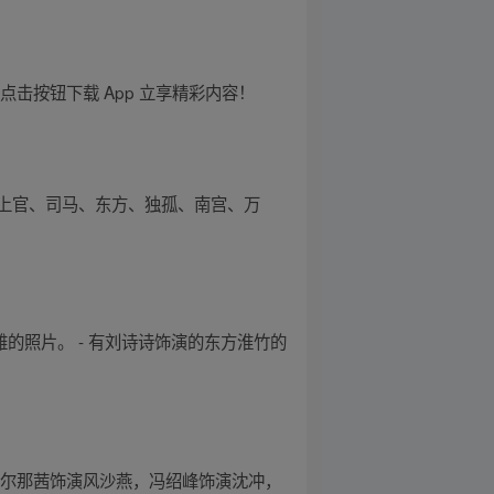
击按钮下载 App 立享精彩内容！
上官、司马、东方、独孤、南宫、万
雅的照片。 - 有刘诗诗饰演的东方淮竹的
那尔那茜饰演风沙燕，冯绍峰饰演沈冲，