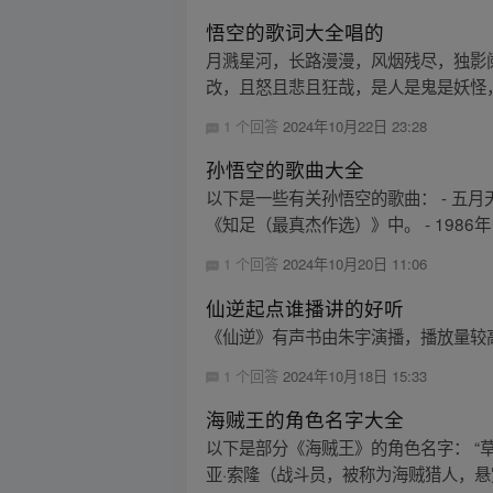
悟空的歌词大全唱的
月溅星河，长路漫漫，风烟残尽，独影
改，且怒且悲且狂哉，是人是鬼是妖怪，
1 个回答
2024年10月22日 23:28
孙悟空的歌曲大全
以下是一些有关孙悟空的歌曲： - 
《知足（最真杰作选）》中。 - 1986
1 个回答
2024年10月20日 11:06
仙逆起点谁播讲的好听
《仙逆》有声书由朱宇演播，播放量较
1 个回答
2024年10月18日 15:33
海贼王的角色名字大全
以下是部分《海贼王》的角色名字： “草
亚·索隆（战斗员，被称为海贼猎人，悬赏金 3