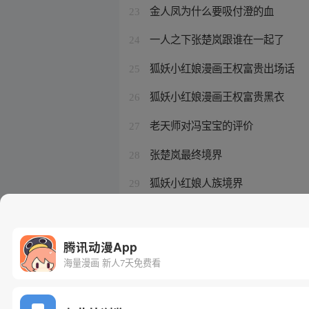
金人凤为什么要吸付澄的血
23
一人之下张楚岚跟谁在一起了
24
狐妖小红娘漫画王权富贵出场话
25
狐妖小红娘漫画王权富贵黑衣
26
老天师对冯宝宝的评价
27
张楚岚最终境界
28
狐妖小红娘人族境界
29
狐妖小红娘总集篇全集
30
腾讯动漫App
海量漫画 新人7天免费看