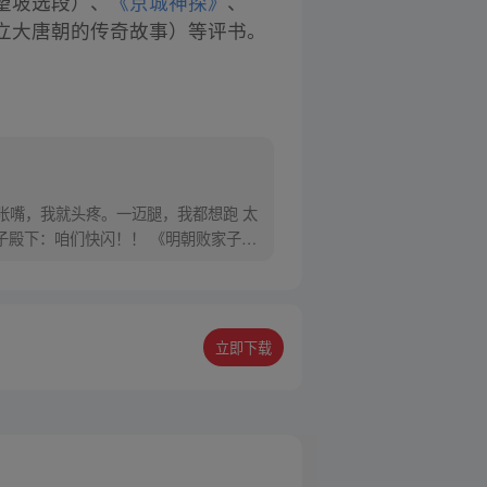
望坡选段）、
《京城神探》
、
立大唐朝的传奇故事）等评书。
张嘴，我就头疼。一迈腿，我都想跑 太
子殿下：咱们快闪！！ 《明朝败家子》
立即下载