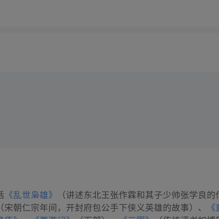
括
《乱世枭雄》
（讲述东北王张作霖和其子少帅张学良的
（宋朝仁宗年间，开封府包公手下侠义英雄的故事）、
《