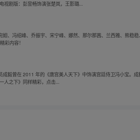
电视剧版：彭昱畅饰演张楚岚，王影璐...
宛妲、冯绍峰、乔振宇、宋宁峰、娜然、那尔那茜、兰西雅、熊稳稳
享精彩内容！
成毅曾在 2011 年的《唐宫美人天下》中饰演宫廷侍卫冯小宝。
人之下》同样精彩，点击...