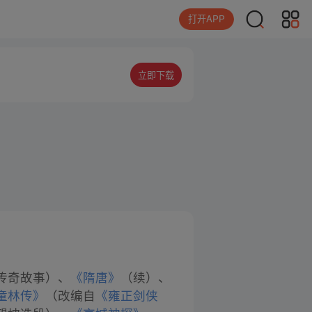
打开APP
立即下载
传奇故事）、
《隋唐》
（续）、
童林传》
（改编自
《雍正剑侠