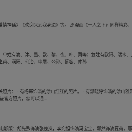
情神话》《欢迎来到我身边》等。 原漫画《一人之下》同样精彩，点
：单姓有凌、沐、墨、欧、黎、夜、叶、萧等；复姓有欧阳、端木、
甫、濮阳、公冶、申屠、公孙、慕容、仲孙...
片： - 有杨幂饰演的涂山红红的照片。 - 有郭晓婷饰演的涂山雅
官方照片，您可以通...
 电影版：胡先煦饰演张楚岚，李宛妲饰演冯宝宝，娜然饰演夏荷，