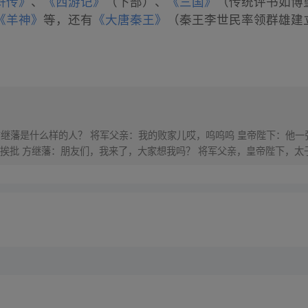
浒传》
、
《西游记》
（下部）、
《三国》
（传统评书如博
《羊神》
等，还有
《大唐秦王》
（秦王李世民率领群雄建
方继藩是什么样的人？ 将军父亲：我的败家儿哎，呜呜呜 皇帝陛下：他一
挨批 方继藩：朋友们，我来了，大家想我吗？ 将军父亲，皇帝陛下，太
网火爆售卖中！