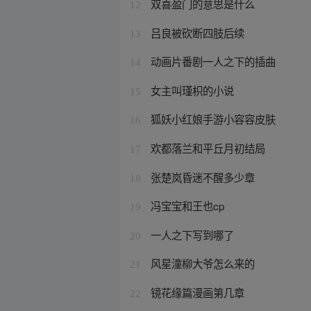
双喜盈门的意思是什么
12
吕良被砍断四肢后续
13
动画片番剧一人之下的插曲
14
女主叫瑾枳的小说
15
狐妖小红娘手游小容容皮肤
16
欢都落兰和平丘月初结局
17
张楚岚昏迷不醒多少章
18
冯宝宝和王也cp
19
一人之下写到哪了
20
风星潼柳大爷怎么来的
21
镜花缘篇漫画第几章
22