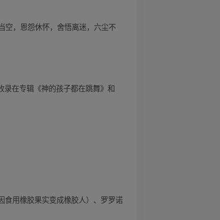
当空，恩怨休怀，舍悟离迷，六尘不
，收录在专辑《神的孩子都在跳舞》和
里，因食用橡胶果实变成橡胶人）、罗罗诺