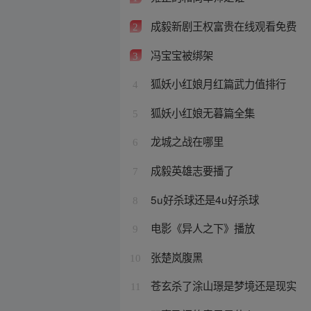
成毅新剧王权富贵在线观看免费
2
冯宝宝被绑架
3
狐妖小红娘月红篇武力值排行
4
狐妖小红娘无暮篇全集
5
龙城之战在哪里
6
成毅英雄志要播了
7
5u好杀球还是4u好杀球
8
电影《异人之下》播放
9
张楚岚腹黑
10
苍玄杀了涂山璟是梦境还是现实
11