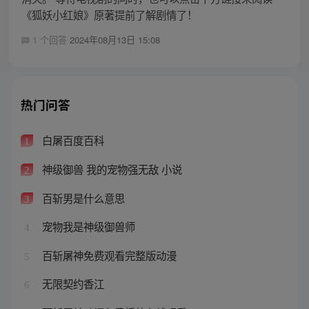
《狐妖小红娘》原著提前了解剧情了！
1 个回答
2024年08月13日 15:08
热门问答
白屠百度百科
1
神级御兽 我的宠物强无敌 小说
2
百斩男是什么意思
3
宠物我是神级御兽师
4
百斩屠神免费观看完整版动漫
5
无限契约香江
6