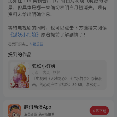
比如在 119 集预告片中，有白月初魂飞魄散的场
景。但具体是哪一集确切表明白月初消失，现有
资料未给出明确信息。
等待电视剧的同时，也可以点击下方链接来阅读
《狐妖小红娘》
原著提前了解剧情了！
答案问题点击
举报反馈
提到的作品
狐妖小红娘
小新 · 古风 · 妖怪
【电视剧《天地剑心》《淮水竹亭》原著漫
画，剑心对应章节指路：39-85，淮水对应
章节指路272-301】 迷糊萝莉小狐妖，正太
道士没节操。自古人妖生死恋，千载孽缘一
线牵。（每周周四更新。）
腾讯动漫App
立即下载
海量正版漫画畅快看