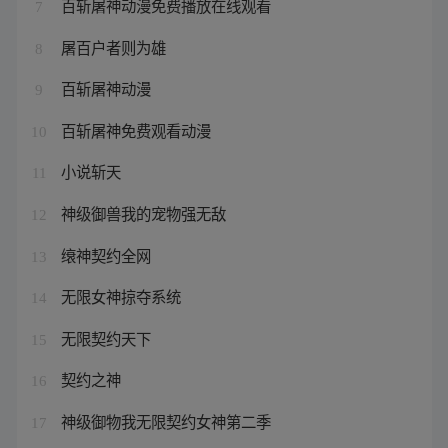
百斩屠神动漫免费播放在线观看
7
屠百户者则为雄
8
百斩屠神动漫
9
百斩屠神免费观看动漫
10
小说斩天
11
神级御兽我的宠物强无敌
12
缞神契约全网
13
无限女神掠夺系统
14
无限契约天下
15
契约之神
16
神级御物我无限契约女神第二季
17