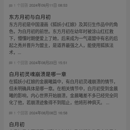
1 个回答
2024年09月11日 08:53
东方月初与白月初
东方月初是中国漫画《狐妖小红娘》及其衍生作品中的角
色，为白月初的前世。东方月初在幼年时被涂山红红救
下，懵懂时期便爱上了她，后来成为一气道盟中有名的后
起之秀并晋升为盟主，是道界最强之人，能使用狐族法
术，...
1 个回答
2024年08月23日 15:51
白月初灵魂崩溃是哪一章
在狐妖小红娘的金晨曦篇中，有白月初灵魂崩溃的情节，
但未明确具体是哪一章。在相关情节中，白月初受到金晨
曦的影响，内心世界开始崩溃，金晨曦差不多已经完全同
化了他，若崩溃迹象得不到阻止，他将形神俱灭。 ...
1 个回答
2024年08月08日 16:58
白月初