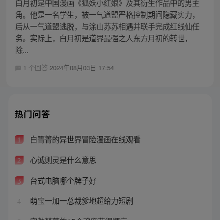
白月初是中国漫画《狐妖小红娘》及其衍生作品中的男主
角。他是一名学生，被一气道盟严格控制期间隐藏实力，
后从一气道盟逃脱，与涂山苏苏相遇并联手完成红线仙任
务。实际上，白月初是道界最强之人东方月初的转世，
除...
1 个回答
2024年08月03日 17:54
热门问答
白箐箐的异世界冒险漫画在线观看
1
心诚则灵是什么意思
2
台式电脑哪个牌子好
3
萌宝一加一总裁爹地超给力短剧
4