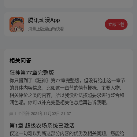
章节指路272-301】 迷糊萝莉小狐妖，正太
道士没节操。自古人妖生死恋，千载孽缘一
线牵。（每周周四更新。）
腾讯动漫App
立即下载
海量正版漫画畅快看
相关问答
狂神第77章完整版
你只提到了《狂神》第77章完整版，但没有给出这一章节
的具体内容信息，比如这一章节的情节梗概、主要人物、
相关评价之类的内容，所以我没办法按照要求进行整合和
润色呢。你可以补充完整相关信息后再告诉我哦。
1 个回答
2024年11月02日 21:37
第1章 超级农场系统已激活
仅这一句难以判断这部分内容的优劣及相关问题，您能给