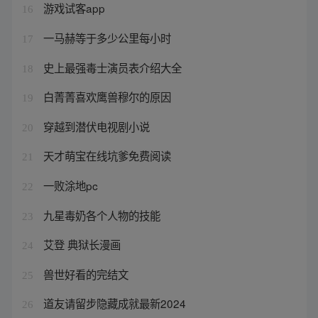
游戏试客app
16
一马赫等于多少公里每小时
17
史上最强毒士演员表介绍大全
18
白菁菁喜欢鹰兽穆尔的原因
19
穿越到潜伏电视剧小说
20
天才萌宝在线坑爹免费阅读
21
一败涂地pc
22
九星毒奶各个人物的技能
23
艾登 典狱长漫画
24
兽世好看的完结文
25
道友请留步隐藏成就最新2024
26