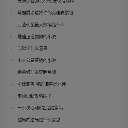
宠魅楚暮的15个魂宠获得顺序
5
马加爵请选择你的英雄表情包
6
万渣朝凰最大败笔是什么
7
地仙正道类似的小说
8
典狱长什么意思
9
主人公是萧楠的小说
10
绝色修仙女穿越星际
11
全球御兽 我的御兽是邪神
12
巫师3dlc攻略妹子
13
一万次心动6是完结篇吗
14
越界的结局是什么意思
15