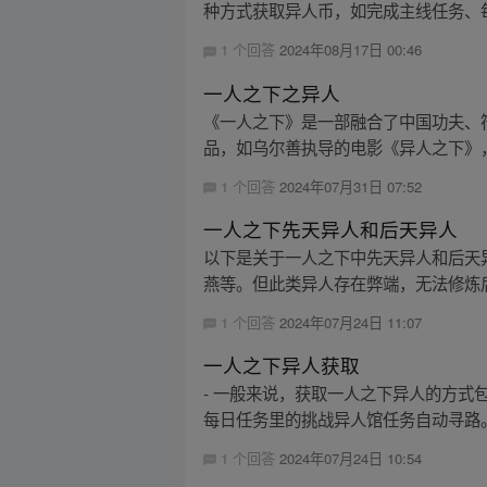
种方式获取异人币，如完成主线任务、每
1 个回答
2024年08月17日 00:46
一人之下之异人
《一人之下》是一部融合了中国功夫、符
品，如乌尔善执导的电影《异人之下》，
1 个回答
2024年07月31日 07:52
一人之下先天异人和后天异人
以下是关于一人之下中先天异人和后天
燕等。但此类异人存在弊端，无法修炼后
1 个回答
2024年07月24日 11:07
一人之下异人获取
- 一般来说，获取一人之下异人的方式
每日任务里的挑战异人馆任务自动寻路。每
1 个回答
2024年07月24日 10:54