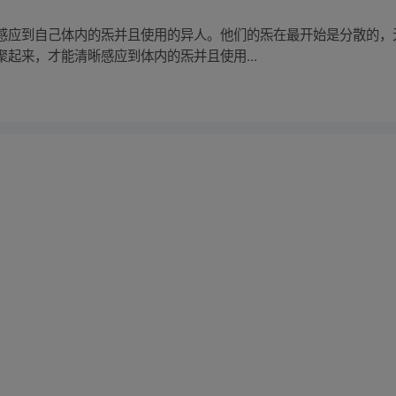
感应到自己体内的炁并且使用的异人。他们的炁在最开始是分散的，
起来，才能清晰感应到体内的炁并且使用...