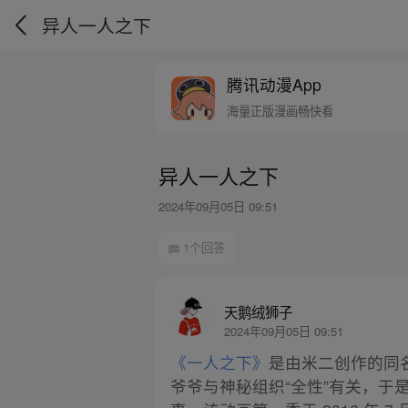
异人一人之下
腾讯动漫App
海量正版漫画畅快看
异人一人之下
2024年09月05日 09:51
1个回答
天鹅绒狮子
2024年09月05日 09:51
《一人之下》
是由米二创作的同
爷爷与神秘组织“全性”有关，于