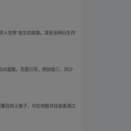
“异人世界”发生的故事。其有多种衍生作
能自动凝聚，无需引导，例如徐三、风沙
馆需要找到土猴子，可在地图寻找或者通过