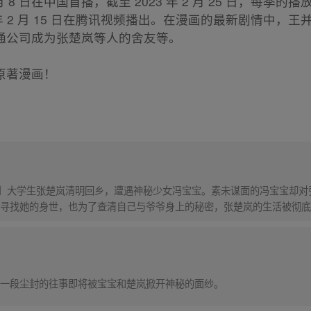
 8 日在中国首播，截至 2023 年 2 月 25 日，每季的播放量均
 年 2 月 15 日在腾讯视频播出。在漫画的最新剧情中
通公司成为张楚岚等人的舍友等。
原著漫画！
！】大学生张楚岚清明回乡，遭遇神秘少女冯宝宝。素未谋面的冯宝宝却
寻找她的身世，也为了查清自己与爷爷身上的秘密，张楚岚的生活被彻底
一段尘封的往事即将被宝宝和楚岚掀开神秘的面纱。