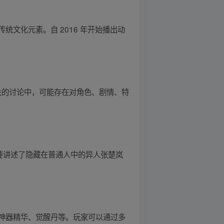
文化元素。自 2016 年开始播出动
相关的讨论中，可能存在对角色、剧情、特
要讲述了隐藏在普通人中的异人张楚岚
神器精华、觉醒丹等。玩家可以通过多