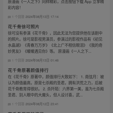
原漫画《一人之下》同样精彩，点击按钮下载 App 立享精
彩内容！
1 个回答
2024年08月13日 17:14
花千骨徐可照片
徐可没有参演《花千骨》，因此无法为您提供他在该剧中
的照片。徐可是影视男演员，参演过的影视作品有《初见
水晶湖》《青春万万岁》《北上广不相信眼泪》《我的奇
妙男友》《暖暖遇见你》等。 原漫画《一人之下...
1 个回答
2024年08月13日 01:46
花千骨原著颜值排行
在《花千骨》原著中，颜值排行大致如下： 1. 南弦月：被
认为颜值最高，原是七杀殿的圣君，拥有洪荒之力，后被
花千骨教育得很好。 2. 杀阡陌：六界第一美，虽为七杀殿
圣君、别人眼中的大魔头，但人设讨喜，武...
1 个回答
2024年08月12日 23:41