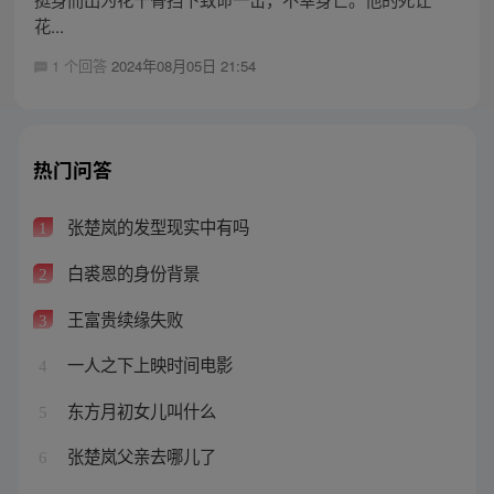
花...
1 个回答
2024年08月05日 21:54
热门问答
张楚岚的发型现实中有吗
1
白裘恩的身份背景
2
王富贵续缘失败
3
一人之下上映时间电影
4
东方月初女儿叫什么
5
张楚岚父亲去哪儿了
6