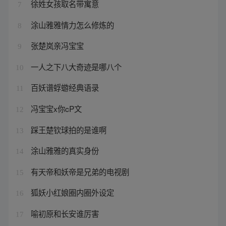
徐姓女孩取名带寓意
7
涂山雅雅情力怎么修炼的
8
张楚岚亲冯宝宝
9
一人之下八大奇迹是哪八个
10
百妖谱蜉蝣经典语录
11
冯宝宝x你cP文
12
踩王楚钦球拍的是谁啊
13
涂山雅雅的真实身份
14
有天帝和妖帝是兄弟的电视剧
15
狐妖小红娘圈内圈外设定
16
喻初原和长安谁厉害
17