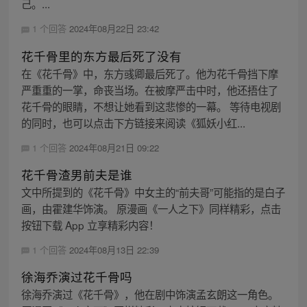
己。...
1 个回答
2024年08月22日 23:42
花千骨里的东方最后死了没有
在《花千骨》中，东方彧卿最后死了。他为花千骨挡下摩
严重重的一掌，命丧当场。在被摩严击中时，他还捂住了
花千骨的眼睛，不想让她看到这悲惨的一幕。 等待电视剧
的同时，也可以点击下方链接来阅读《狐妖小红...
1 个回答
2024年08月21日 09:22
花千骨渣男前夫是谁
文中所提到的《花千骨》中女主的“前夫哥”可能指的是白子
画，由霍建华饰演。 原漫画《一人之下》同样精彩，点击
按钮下载 App 立享精彩内容！
1 个回答
2024年08月13日 22:39
徐海乔演过花千骨吗
徐海乔演过《花千骨》，他在剧中饰演孟玄朗这一角色。