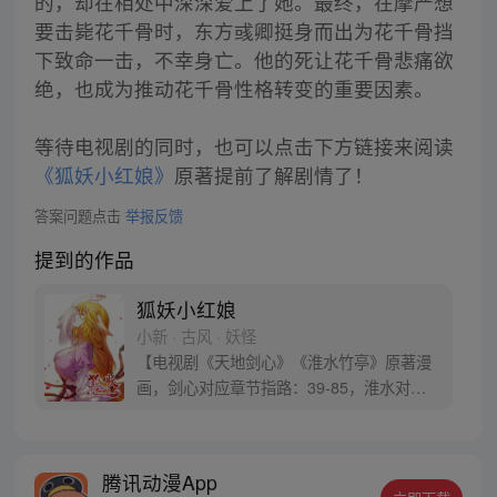
的，却在相处中深深爱上了她。最终，在摩严想
要击毙花千骨时，东方彧卿挺身而出为花千骨挡
下致命一击，不幸身亡。他的死让花千骨悲痛欲
绝，也成为推动花千骨性格转变的重要因素。
等待电视剧的同时，也可以点击下方链接来阅读
《狐妖小红娘》
原著提前了解剧情了！
答案问题点击
举报反馈
提到的作品
狐妖小红娘
小新 · 古风 · 妖怪
【电视剧《天地剑心》《淮水竹亭》原著漫
画，剑心对应章节指路：39-85，淮水对应
章节指路272-301】 迷糊萝莉小狐妖，正太
道士没节操。自古人妖生死恋，千载孽缘一
线牵。（每周周四更新。）
腾讯动漫App