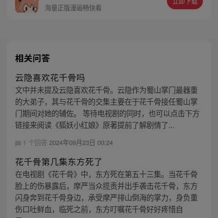
立即下载
海量正版漫画畅快看
相关问答
云隐喜欢花千骨吗
文中并未提及云隐喜欢花千骨。云隐作为蜀山掌门最器重
的大弟子，其与花千骨的交集主要在于花千骨接任蜀山掌
门期间对她的辅佐。 等待电视剧的同时，也可以点击下方
链接来阅读《狐妖小红娘》原著提前了解剧情了...
1 个回答
2024年09月23日 00:24
花千骨第几集东方死了
在电视剧《花千骨》中，东方死在第五十三集。当花千骨
脸上的伤暴露后，摩严当众揽责并出手袭击花千骨，东方
闪身奔到花千骨身边，承受摩严排山倒海的掌力，身负重
伤口吐鲜血，临死之前，东方叮嘱花千骨好好疼惜自