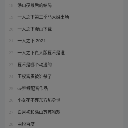
涂山篌最后的结局
18
一人之下第三季马大姐出场
19
一人之下漫画下载
20
一人之下 2021
21
一人之下真人版夏禾是谁
22
夏禾是哪个动漫的
23
王权富贵被谁杀了
24
cv锦鲤配音作品
25
小女花不弃东方炻身世
26
白月初和涂山苏苏吻戏
27
曲彤百度
28