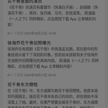
花千骨里面的演员
《花千骨》的演员有霍建华（饰演白子画）、赵丽颖（饰
演花千骨）、蒋欣、张丹峰、马可、安悦溪等。 原漫画
《一人之下》同样精彩，点击按钮下载 App 立享精彩内
容！
1 个回答
2024年08月12日 19:09
徐海乔花千骨旧照曝光
徐海乔在电视剧《花千骨》中饰演孟玄朗，其在剧中的形
象给观众留下了深刻的印象。但目前未获取到关于徐海乔
在该剧中旧照曝光的具体内容。 原漫画《一人之下》同样
精彩，点击按钮下载 App 立享精彩内容！
1 个回答
2024年08月10日 06:00
花千骨东方牺牲
在《花千骨》中，东方彧卿为救花千骨而牺牲。他原本是
异朽阁阁主，接近花千骨本有自己的目的，却在相处中深
深爱上了她。最终，在摩严想要击毙花千骨时，东方彧卿
挺身而出为花千骨挡下致命一击，不幸身亡。他的死让