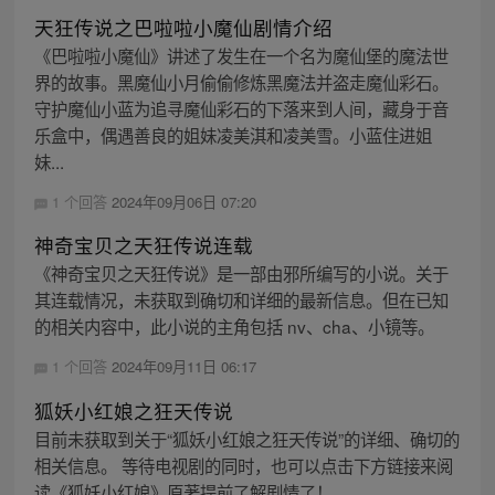
天狂传说之巴啦啦小魔仙剧情介绍
《巴啦啦小魔仙》讲述了发生在一个名为魔仙堡的魔法世
界的故事。黑魔仙小月偷偷修炼黑魔法并盗走魔仙彩石。
守护魔仙小蓝为追寻魔仙彩石的下落来到人间，藏身于音
乐盒中，偶遇善良的姐妹凌美淇和凌美雪。小蓝住进姐
妹...
1 个回答
2024年09月06日 07:20
神奇宝贝之天狂传说连载
《神奇宝贝之天狂传说》是一部由邪所编写的小说。关于
其连载情况，未获取到确切和详细的最新信息。但在已知
的相关内容中，此小说的主角包括 nv、cha、小镜等。
1 个回答
2024年09月11日 06:17
狐妖小红娘之狂天传说
目前未获取到关于“狐妖小红娘之狂天传说”的详细、确切的
相关信息。 等待电视剧的同时，也可以点击下方链接来阅
读《狐妖小红娘》原著提前了解剧情了！