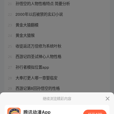
孙悟空的人物性格特点 简要分析
21
2000年以后被禁的玄幻小说
22
黄金大猿翻模
23
黄金大猿猴
24
收徒返还万倍修为系统叶秋
25
西游记四圣试禅心人物性格
26
孙行者模拟位置app
27
大奉打更人哪一章娶临安
28
西游记第8回孙悟空的性格
29
神州租车官网客服电话是多少
继续浏览精彩内容
30
腾讯动漫App