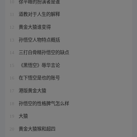
徐平峰的扮演者是谁
10
道教对于人生的解释
11
黄金大猿谁变得
12
孙悟空人物特点概括
13
三打白骨精孙悟空的缺点
14
《黑悟空》辱华言论
15
在下悟空是也的账号
16
港版黄金大猿
17
孙悟空的性格脾气怎么样
18
大猿
19
黄金大猿猴和超四
20