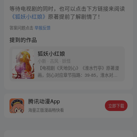
等待电视剧的同时，也可以点击下方链接来阅读
《狐妖小红娘》
原著提前了解剧情了！
答案问题点击
举报反馈
提到的作品
狐妖小红娘
小新 · 古风 · 妖怪
【电视剧《天地剑心》《淮水竹亭》原著漫
画，剑心对应章节指路：39-85，淮水对应
章节指路272-301】 迷糊萝莉小狐妖，正太
道士没节操。自古人妖生死恋，千载孽缘一
线牵。（每周周四更新。）
腾讯动漫App
立即下载
海量正版漫画畅快看