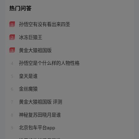
热门问答
孙悟空有没有看出来四圣
1
冰冻巨猿王
2
黄金大猿祖国版
3
孙悟空是个什么样的人物性格
4
皇天是谁
5
金丝魔猿
6
黄金大猿祖国版 评测
7
神秘复苏田晓月是谁
8
北京包车平台app
9