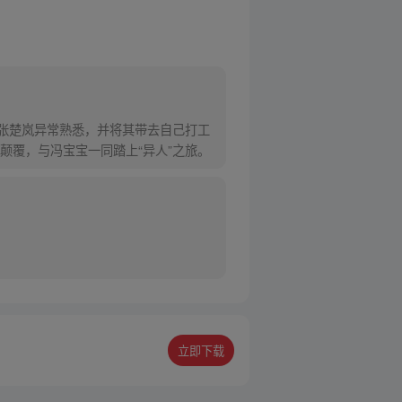
对张楚岚异常熟悉，并将其带去自己打工
颠覆，与冯宝宝一同踏上“异人”之旅。
立即下载