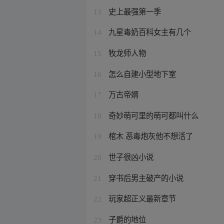
史上最强第一季
13
九星毒奶百科女主有几个
14
牧龙师人物
15
怎么自建小型地下室
16
万古帝婿
17
奇妙萌可里的萌可都叫什么
18
棺木 恶毒炮灰他不想活了
19
世子很凶小说
20
穿书后男主破产的小说
21
玩家超正义最新章节
22
子爵的地位
23