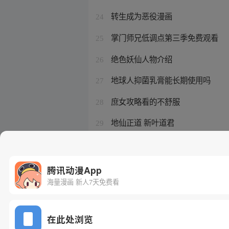
转生成为恶役漫画
24
掌门师兄低调点第三季免费观看
25
绝色妖仙人物介绍
26
地球人抑菌乳膏能长期使用吗
27
庶女攻略看的不舒服
28
地仙正道 新叶道君
29
宠魅结局是悲是喜
30
腾讯动漫App
海量漫画 新人7天免费看
在此处浏览