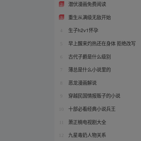
潜伏漫画免费阅读
2
重生从满级无敌开始
3
生子h2v1怀孕
4
早上醒来灼热还在身体 拒绝改写
5
古代子爵是什么级别
6
薄总是什么小说里的
7
恶龙漫画解说
8
穿越民国情报贩子的小说
9
十部必看经典小说兵王
10
萧正楠电视剧大全
11
九星毒奶人物关系
12