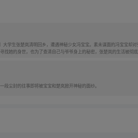
！】大学生张楚岚清明回乡，遭遇神秘少女冯宝宝。素未谋面的冯宝宝却
寻找她的身世，也为了查清自己与爷爷身上的秘密，张楚岚的生活被彻底
一段尘封的往事即将被宝宝和楚岚掀开神秘的面纱。