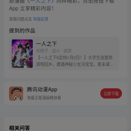
原漫画
《一人之下》
同样精彩，点击按钮下载
App 立享精彩内容！
答案问题点击
举报反馈
提到的作品
一人之下
米橙子 · 战斗 · 搞笑
【一人之下6定档1月2日！】大学生张楚岚
清明回乡，遭遇神秘少女冯宝宝。素未谋面
的冯宝宝却对张楚岚异常熟悉，并将其带去
自己打工的快递公司。为了帮冯宝宝寻找她
的身世，也为了查清自己与爷爷身上的秘
腾讯动漫App
密，张楚岚的生活被彻底颠覆，与冯宝宝一
立即下载
同踏上“异人”之旅。
海量正版漫画畅快看
相关问答