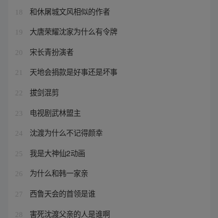
和休屠城文风相似的作者
18
大唐荣耀沈家为什么有令牌
19
宋长青扮演者
20
天地会捐款是好事还是坏事
21
拔剑混剪
22
电视剧武林盟主
23
沈渡为什么不记得颜幸
24
我是大神仙2动画
25
为什么和韩一家亲
26
西鲁天会的首领是谁
27
害死沈渡父亲的人是谁啊
28