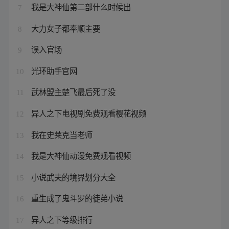
我是大神仙第二部什么时候出
7
大力女子都奉顺主要
8
误入官场
9
光环助手官网
10
武林盟主楚飞最后死了没
11
异人之下电视剧免费观看樱花视频
12
我在史莱克当老师
13
我是大神仙动漫免费观看视频
14
小说武夫的境界划分大全
15
重生成了鬼斗罗的徒弟小说
16
异人之下等级排行
17