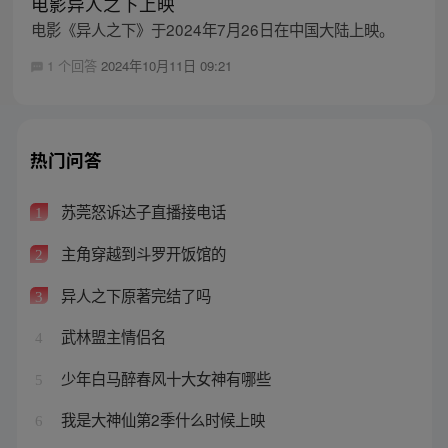
电影异人之下上映
电影《异人之下》于2024年7月26日在中国大陆上映。
1 个回答
2024年10月11日 09:21
热门问答
苏莞怒诉达子直播接电话
1
主角穿越到斗罗开饭馆的
2
异人之下原著完结了吗
3
武林盟主情侣名
4
少年白马醉春风十大女神有哪些
5
我是大神仙第2季什么时候上映
6