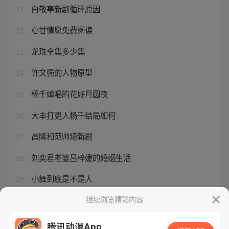
白敬亭新剧循环原因
21
心甘情愿免费阅读
22
龙珠全集多少集
23
许文强的人物原型
24
杨千嬅唱的花好月圆夜
25
大丰打更人杨千结局如何
26
昌隆和范帅琦新剧
27
刘奕君老婆吕梓媛的婚姻生活
28
小舞到底是不是人
29
龙珠z 国语
继续浏览精彩内容
30
腾讯动漫App