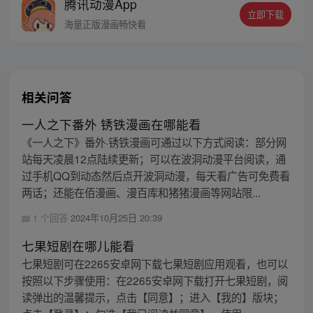
腾讯动漫App
立即下载
海量正版漫画畅快看
相关问答
一人之下番外 锈铁漫画在哪能看
《一人之下》番外·锈铁漫画可通过以下方式阅读：部分网
站每天凌晨12点陆续更新；可以在波洞动漫平台阅读，通
过手机QQ到动态然后点开波洞动漫，每天看广告可免费看
两话；还能在佰漫画、漫百库和猪猪漫画等网站限...
1 个回答
2024年10月25日 20:39
七果短剧在哪儿能看
七果短剧可在2265安卓网下载七果短剧应用观看，也可以
按照以下步骤使用：在2265安卓网下载打开七果短剧，阅
读弹出的温馨提示，点击【同意】；进入【我的】版块；