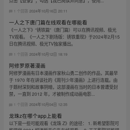
点击【登录】；勾选【我已阅读并同意】，使用...
1 个回答
2024年10月16日 20:11
一人之下唐门篇在线观看在哪能看
《一人之下》“锈铁篇”（唐门篇）可以在腾讯视频、极光
TV观看。《一人之下剧场版：锈铁重现》于2024年2月15
日在腾讯视频、极光TV独家播出。
1 个回答
2024年10月12日 18:19
阿修罗原著漫画
阿修罗漫画有日本漫画作家秋山勇二创作的作品，其最早
于 1970 年在讲谈社的《周刊少年漫画》上进行连载。由
于题材深刻和故事阴暗，这部漫画在当时的日本曾遭受封
禁，一直到 2012 年，才被制作成动画电影...
1 个回答
2024年10月04日 12:35
龙珠z在哪个app上能看
以下是一些可能观看《龙珠 Z》的途径： 1. 新希望影院可