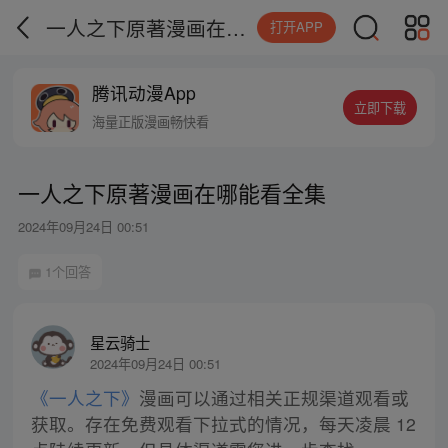
一人之下原著漫画在哪能看全集
打开APP
腾讯动漫App
立即下载
海量正版漫画畅快看
一人之下原著漫画在哪能看全集
2024年09月24日 00:51
1个回答
星云骑士
2024年09月24日 00:51
《一人之下》
漫画可以通过相关正规渠道观看或
获取。存在免费观看下拉式的情况，每天凌晨 12