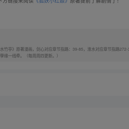
下方链接来阅读
《狐妖小红娘》
原著提前了解剧情了！
竹亭》原著漫画，剑心对应章节指路：39-85，淮水对应章节指路272-
孽缘一线牵。（每周周四更新。）