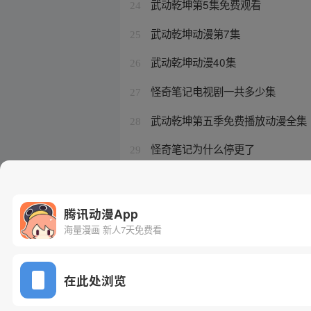
武动乾坤第5集免费观看
24
武动乾坤动漫第7集
25
武动乾坤动漫40集
26
怪奇笔记电视剧一共多少集
27
武动乾坤第五季免费播放动漫全集
28
怪奇笔记为什么停更了
29
怪奇笔记拉链是第几集出现的
30
腾讯动漫App
海量漫画 新人7天免费看
在此处浏览