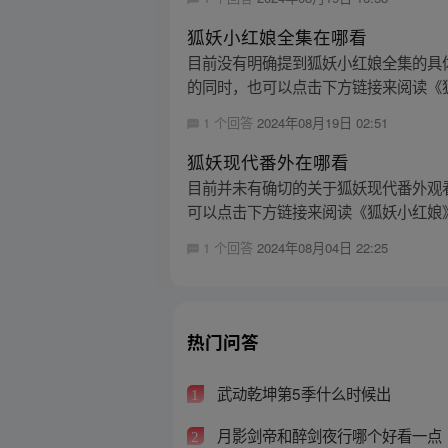
狐妖小红娘全集在哪看
目前没有明确提到狐妖小红娘全集的具
的同时，也可以点击下方链接来阅读《狐
1 个回答
2024年08月19日 02:51
狐妖现代番外在哪看
目前并未有确切的关于狐妖现代番外观
可以点击下方链接来阅读《狐妖小红娘
1 个回答
2024年08月04日 22:25
热门问答
武动乾坤第5季什么时候出
1
月影剑帝和醉剑夜行哪个好看一点
2