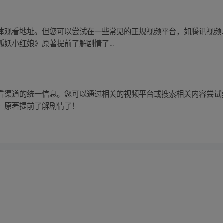
体观看地址。但您可以尝试在一些常见的正规视频平台，如腾讯视频
妖小红娘》原著提前了解剧情了...
看渠道的统一信息。您可以通过相关的视频平台或搜索相关内容尝试
》原著提前了解剧情了！