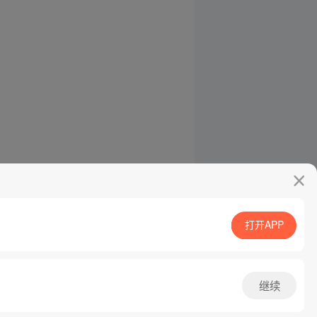
打开APP
继续