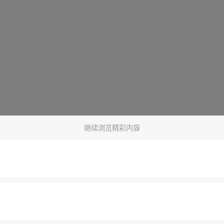
继续浏览精彩内容
腾讯漫画
起点读书
QQ阅读
网站备案/许可证号：粤B2-20090059-5
Copyright©1998 - 2026 Tencent. All Rights Reserved