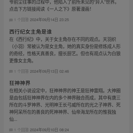
爷前尘往事的过程中，他陷入了前所未见的“异人”世界。
点击下方链接阅读《一人之下》原著漫画！
1 个回答
2024年09月14日 23:25
西行纪女主角是谁
在《西行纪》中，关于女主角存在不同的观点。天羽织
（小羽）常被认为是女主角，她的真实身份是修炼成人形
的奇经，性格天真善良，擅长厨艺。但也有观点认为白狼
更像女主角。
1 个回答
2024年09月13日 02:46
狂神神界
在相关小说设定中，狂神神界的神王是狂神雷翔。大神圈
是由包括狂神神界在内的多个神界融合而成，其中有唐三
所在的斗罗神界、光明神王长弓威所在的光之子神界、死
神阿呆所在的善良的死神神界、仙帝海龙所在的惟我独
仙...
1 个回答
2024年09月10日 08:24