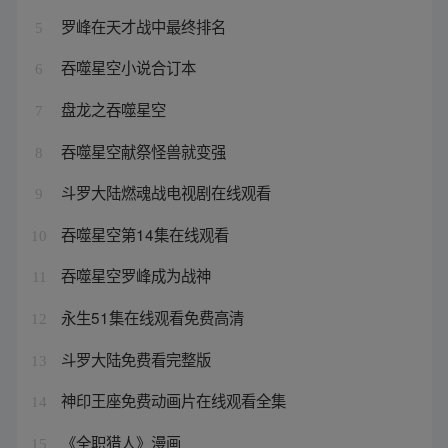
罗峰在天才战中最终排名
5
吞噬星空小说合订本
6
盘龙之吞噬星空
7
吞噬星空献祭怪兽就变强
8
斗罗大陆燃魂战电视剧在线观看
9
吞噬星空第14集在线观看
10
吞噬星空罗峰成为战神
11
永生51集在线观看免费高清
12
斗罗大陆免费看完整版
13
神印王座免费动画片在线观看全集
14
《全职猎人》漫画
15