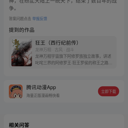
神，在纷乱大陆上一统天下，结束了数百年的战
争。
答案问题点击
举报反馈
提到的作品
狂王（西行纪前传）
龙神万相 · 古风 · 战斗
龙神万相宇宙旗下阿修罗族独立故事，讲述
叱咤三界的阿修罗王·狂王罗侯的称王之路。
天生脆弱的阿修罗少年有鱼惨遭神秘阿修罗
突然灭族，自己也被强行带走进行地狱式的
磨炼。经历无数次死亡与重生，蜕变的少年
腾讯动漫App
有鱼最终背负挚友的信念成为阿修罗王—狂
立即下载
王，更名罗侯。天界与阿修罗的百年大战随
海量正版漫画畅快看
之爆发，少年新王能否担起重任
相关问答