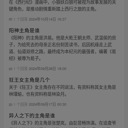
在《西行纪》漫画中，小狼妖白狼可被视为故事发展的关
键角色，是推动剧情重新踏上西行之旅的主角。
1 个回答
2024年10月14日 16:37
阳神主角是谁
《阳神》的主角是洪易。他是大乾王朝太师、武温侯的庶
子，为给死去的母亲正名份刻苦读书，后因机缘走上武
道、仙道双修之路，最终成为本纪元的最强者，编著《易
经》被尊为易子。
1 个回答
2024年09月28日 18:00
狂王女主角是几个
关于《狂王》女主角存在不同说法，有资料称其女主角是
林瑾瑜，也有资料称是林染月。
1 个回答
2024年09月17日 00:30
异人之下的主角是谁
《异人之下》的主角是张楚岚，由彭昱畅饰演。在追查爷