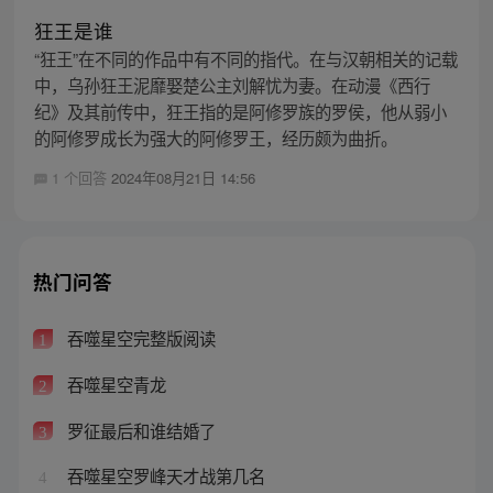
狂王是谁
“狂王”在不同的作品中有不同的指代。在与汉朝相关的记载
中，乌孙狂王泥靡娶楚公主刘解忧为妻。在动漫《西行
纪》及其前传中，狂王指的是阿修罗族的罗侯，他从弱小
的阿修罗成长为强大的阿修罗王，经历颇为曲折。
1 个回答
2024年08月21日 14:56
热门问答
吞噬星空完整版阅读
1
吞噬星空青龙
2
罗征最后和谁结婚了
3
吞噬星空罗峰天才战第几名
4