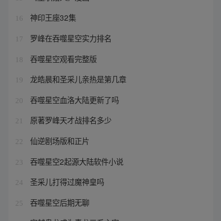
神印王座32集
16
罗峰在吞噬星空实力排名
17
吞噬星空观看完整版
18
龙皓晨和圣采儿亲热是第几章
19
吞噬星空血洛大陆更新了吗
20
原著罗峰天才战排名多少
21
仙逆剧场版和正片
22
吞噬星空2起源大陆软件小说
23
圣采儿打得过魔神皇吗
24
吞噬星空后期无聊
25