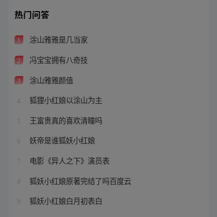
热门问答
涂山雅雅是几当家
1
冯宝宝拥有八奇技
2
涂山雅雅颜值
3
狐狸小红娘以涂山为主
4
王富贵真的喜欢清瞳吗
5
妖帝是谁狐妖小红娘
6
电影《异人之下》演员表
7
狐妖小红娘原著完结了吗百度云
8
狐妖小红娘白月初表白
9