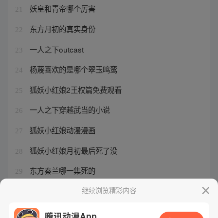
妖皇和青帝哪个厉害
21
东方月初的真实身份
22
一人之下outcast
23
杨蔑喜欢的是哪个翠玉鸣鸾
24
狐妖小红娘2王权篇免费观看
25
一人之下穿越武当的小说
26
狐妖小红娘动漫漫画
27
狐妖小红娘月初最后死了没
28
东方秦兰哪一集死的
29
涂山容容喜欢什么
继续浏览精彩内容
30
腾讯动漫App