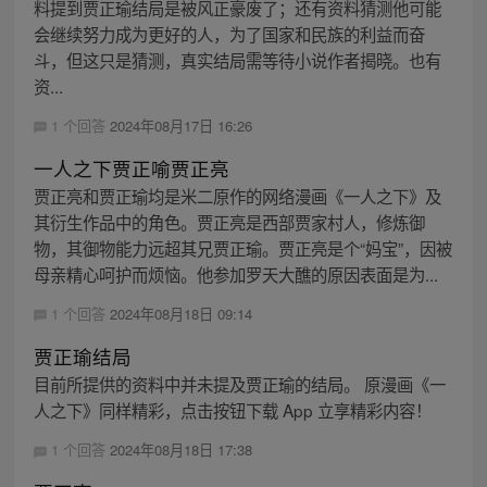
料提到贾正瑜结局是被风正豪废了；还有资料猜测他可能
会继续努力成为更好的人，为了国家和民族的利益而奋
斗，但这只是猜测，真实结局需等待小说作者揭晓。也有
资...
1 个回答
2024年08月17日 16:26
一人之下贾正喻贾正亮
贾正亮和贾正瑜均是米二原作的网络漫画《一人之下》及
其衍生作品中的角色。贾正亮是西部贾家村人，修炼御
物，其御物能力远超其兄贾正瑜。贾正亮是个“妈宝”，因被
母亲精心呵护而烦恼。他参加罗天大醮的原因表面是为...
1 个回答
2024年08月18日 09:14
贾正瑜结局
目前所提供的资料中并未提及贾正瑜的结局。 原漫画《一
人之下》同样精彩，点击按钮下载 App 立享精彩内容！
1 个回答
2024年08月18日 17:38