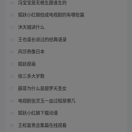
冯宝宝是无根生跟谁生的
10
狐妖小红娘拍成电视剧的有哪些篇
11
沐天城讲什么
12
王也道长说过的经典语录
13
风莎燕像日本
14
狐妖原画
15
徐三多大岁数
16
薛菲为什么是碧罗天圣女
17
电视剧张灵玉一血过程是哪几
18
狐妖小红娘下载动漫
19
王权富贵总集篇在线观看
20