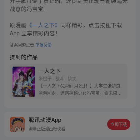
开手脚打倒了贾正瑜，还提到贾正瑜曾偷袭毫无
战意的冯宝宝。
原漫画
《一人之下》
同样精彩，点击按钮下载
App 立享精彩内容！
答案问题点击
举报反馈
提到的作品
一人之下
米橙子 · 战斗 · 搞笑
【一人之下6定档1月2日！】大学生张楚岚
清明回乡，遭遇神秘少女冯宝宝。素未谋面
的冯宝宝却对张楚岚异常熟悉，并将其带去
自己打工的快递公司。为了帮冯宝宝寻找她
的身世，也为了查清自己与爷爷身上的秘
腾讯动漫App
密，张楚岚的生活被彻底颠覆，与冯宝宝一
立即下载
同踏上“异人”之旅。
海量正版漫画畅快看