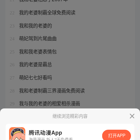
我的老婆制霸全球免费阅读
22
我和我的老婆的
23
萌妃驾到片尾曲曲
24
我和我老婆表情包
25
我的老婆是霸总
26
萌妃七七好看吗
27
我和老婆制霸三界漫画免费阅读
28
我与我的老婆的相爱相杀漫画
29
萌妃七七小说叫什么名字啊
继续浏览精彩内容
30
腾讯动漫App
打开APP
海量漫画 新人7天免费看