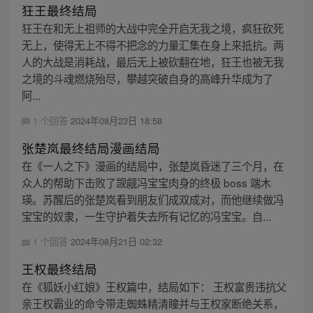
狂王最终结局
狂王在和无上祖师的大战中完全开启无我之境，疯狂砍死
无上，使得无上不得不把念的力量汇集在身上来抵抗。两
人的大战是消耗战，最后无上被砍翻在地，狂王也被无我
之境的斗魂燃烧殆尽，攀越突破自身的高峰升华成为了
阿...
1 个回答
2024年08月23日 18:58
张楚岚最终结局漫画结局
在《一人之下》漫画的结局中，张楚岚昏迷了三个月，在
众人的帮助下击败了觊觎冯宝宝肉身的终极 boss 端木
瑛。苏醒后的张楚岚看到朋友们成双成对，而他继续做冯
宝宝的奴隶，一生守护着失去所有记忆的冯宝宝。自...
1 个回答
2024年08月21日 02:32
王权最终结局
在《狐妖小红娘》王权篇中，结局如下： 王权富贵违抗父
亲王权霸业的命令带走蜘蛛精清瞳并与王权家断绝关系，