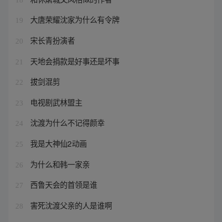
大唐荣耀沈家为什么有令牌
19
宋长青扮演者
20
天地会捐款是好事还是坏事
21
拔剑混剪
22
电视剧武林盟主
23
沈渡为什么不记得颜幸
24
我是大神仙2动画
25
为什么和韩一家亲
26
西鲁天会的首领是谁
27
害死沈渡父亲的人是谁啊
28