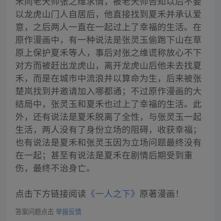
禾向老天师张之维求情，被老天师告知以后不要
以龙虎山门人自居后，他直接找到夏禾并承认爱
意，之后两人一直在一起过上了幸福的生活。在
原作漫画中，有一种说法是张灵玉偷跑下山在草
原上保护夏禾等人，事后对张之维谎称放心不下
对方而被赶出龙虎山，离开龙虎山后他未去找夏
禾，而是在城市中流浪并以算命为生，后来被张
楚岚找到并邀请加入哪都通；不过原作漫画的大
结局中，张灵玉和夏禾也过上了幸福的生活。此
外，还有说法是夏禾脱离了全性，与张灵玉一起
生活，两人没有了身份立场的阻碍，收获幸福；
也有说法是夏禾和张灵玉因为立场问题最终没有
在一起；甚至有说法是夏禾在剧情后期受到重
伤，最终不治身亡。
点击下方链接阅读
《一人之下》
原著漫画！
答案问题点击
举报反馈