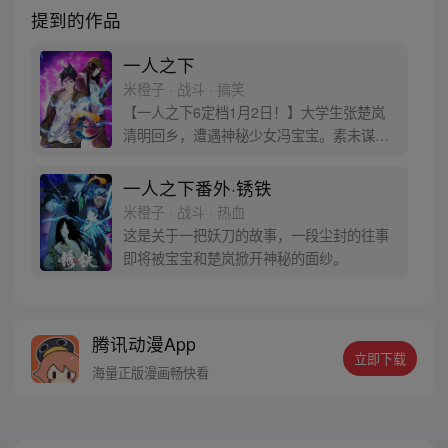
提到的作品
一人之下
米橙子 · 战斗 · 搞笑
【一人之下6定档1月2日！】大学生张楚岚
清明回乡，遭遇神秘少女冯宝宝。素未谋面
的冯宝宝却对张楚岚异常熟悉，并将其带去
自己打工的快递公司。为了帮冯宝宝寻找她
一人之下番外·锈铁
的身世，也为了查清自己与爷爷身上的秘
米橙子 · 战斗 · 热血
密，张楚岚的生活被彻底颠覆，与冯宝宝一
这是关于一把妖刀的故事，一段尘封的往事
同踏上“异人”之旅。
即将被宝宝和楚岚掀开神秘的面纱。
腾讯动漫App
立即下载
海量正版漫画畅快看