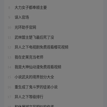
大力女子都奉顺主要
8
误入官场
9
光环助手官网
10
武林盟主楚飞最后死了没
11
异人之下电视剧免费观看樱花视频
12
我在史莱克当老师
13
我是大神仙动漫免费观看视频
14
小说武夫的境界划分大全
15
重生成了鬼斗罗的徒弟小说
16
异人之下等级排行
17
和休屠城文风相似的作者
18