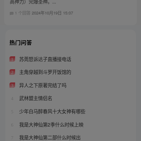
高神力）完爆圣神。...
1 个回答
2024年10月19日 15:07
热门问答
苏莞怒诉达子直播接电话
1
主角穿越到斗罗开饭馆的
2
异人之下原著完结了吗
3
武林盟主情侣名
4
少年白马醉春风十大女神有哪些
5
我是大神仙第2季什么时候上映
6
我是大神仙第二部什么时候出
7