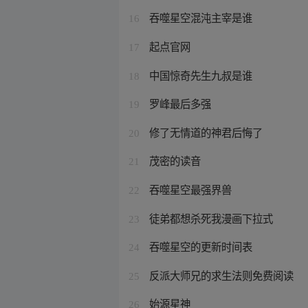
吞噬星空混沌主宰是谁
16
起点官网
17
中国惊奇先生九叔是谁
18
罗峰最后多强
19
修了无情道的神君后悔了
20
茂密的读音
21
吞噬星空最强界兽
22
徒弟都想杀死我漫画下拉式
23
吞噬星空的更新时间表
24
反派大师兄的求生法则免费阅读
25
始源星神
26