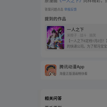
原漫画
《一人之下》
同样精彩，点
答案问题点击
举报反馈
提到的作品
一人之下
米橙子 · 战斗 · 搞笑
【一人之下6定档1月2日
的快递公司。为了帮冯宝宝
腾讯动漫App
海量正版漫画畅快看
相关问答