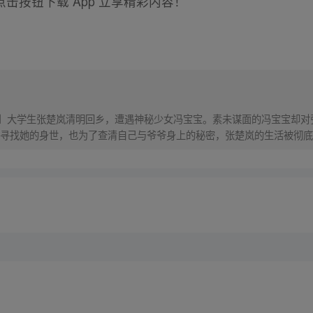
击按钮下载 App 立享精彩内容！
！】大学生张楚岚清明回乡，遭遇神秘少女冯宝宝。素未谋面的冯宝宝却
寻找她的身世，也为了查清自己与爷爷身上的秘密，张楚岚的生活被彻底