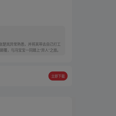
对张楚岚异常熟悉，并将其带去自己打工
颠覆，与冯宝宝一同踏上“异人”之旅。
立即下载