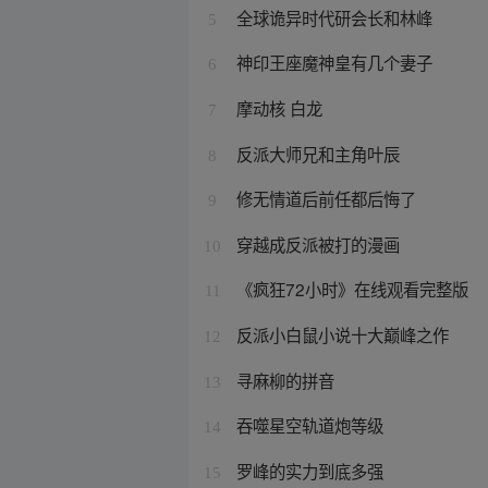
全球诡异时代研会长和林峰
5
神印王座魔神皇有几个妻子
6
摩动核 白龙
7
反派大师兄和主角叶辰
8
修无情道后前任都后悔了
9
穿越成反派被打的漫画
10
《疯狂72小时》在线观看完整版
11
反派小白鼠小说十大巅峰之作
12
寻麻柳的拼音
13
吞噬星空轨道炮等级
14
罗峰的实力到底多强
15