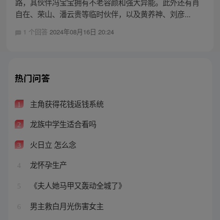
路，其伙伴冯宝宝拥有不老容颜和强大异能。此外还有肖
自在、荣山、潘云贵等临时伙伴，以及黄养神、刘彦...
1 个回答
2024年08月16日 20:24
热门问答
主角获得花钱返钱系统
1
龙族中学生适合看吗
2
火日立 怎么念
3
龙怀孕生产
4
《夫人她马甲又轰动全城了》
5
男主救白月光伤害女主
6