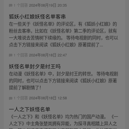
1 个回答
2024年08月19日 20:35
狐妖小红娘妖怪名单客串
在一些关于《妖怪名单》的评论区，有《狐妖小红娘》的
粉丝去客串，比如在《妖怪名单》第二季的评论区，就有
一大堆说去苦情树下续缘的。 等待电视剧的同时，也可以
点击下方链接来阅读《狐妖小红娘》原著提前了...
1 个回答
2024年08月18日 22:47
妖怪名单封夕是纣王吗
在动漫《妖怪名单》中，封夕是纣王的转世。 等待电视剧
的同时，也可以点击下方链接来阅读《狐妖小红娘》原著
提前了解剧情了！
1 个回答
2024年08月18日 12:58
一人之下妖怪名单
《一人之下》和《妖怪名单》均为热门的国产动漫。 《一
人之下》中主角张楚岚拥有异能，为探寻真相踏上异人之