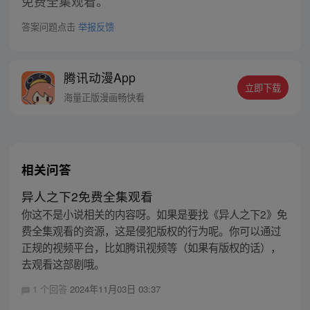
免费全集观看。
答案问题点击
举报反馈
腾讯动漫App
立即下载
海量正版漫画畅快看
相关问答
异人之下2免费全集观看
你这不是小说相关的内容呀。如果是要找《异人之下2》免
费全集观看的资源，这是侵犯版权的行为呢。你可以通过
正规的视频平台，比如腾讯视频等（如果有版权的话），
去观看这部剧哦。
1 个回答
2024年11月03日 03:37