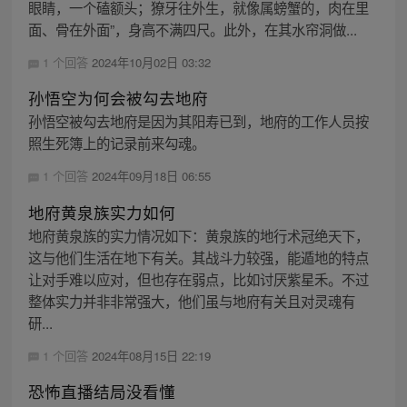
眼睛，一个磕额头；獠牙往外生，就像属螃蟹的，肉在里
面、骨在外面”，身高不满四尺。此外，在其水帘洞做...
1 个回答
2024年10月02日 03:32
孙悟空为何会被勾去地府
孙悟空被勾去地府是因为其阳寿已到，地府的工作人员按
照生死簿上的记录前来勾魂。
1 个回答
2024年09月18日 06:55
地府黄泉族实力如何
地府黄泉族的实力情况如下：黄泉族的地行术冠绝天下，
这与他们生活在地下有关。其战斗力较强，能遁地的特点
让对手难以应对，但也存在弱点，比如讨厌紫星禾。不过
整体实力并非非常强大，他们虽与地府有关且对灵魂有
研...
1 个回答
2024年08月15日 22:19
恐怖直播结局没看懂