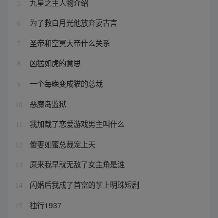
九星之主人物介绍
5
为了救白月光他放弃妻古言
6
圣帝和空冥大帝什么关系
7
凶猛如虎的意思
8
一个每晚变成猫的总裁
9
恶魔岛监狱
10
我加载了恋爱游戏男主叫什么
11
傻妻如蜜总裁宠上天
12
原来我早就无敌了女主角是谁
13
闪婚后我成了首富的掌上明珠短剧
14
独行1937
15