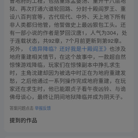
曹地府的工程，包括重炼孟婆汤、重开十八层地
狱、再次打通六道轮回路、分封十殿阎罗王、重
设八百判官等，古代现代、中外、天上地下所有
非人类都归他管，他誓做史上最凶狠包工头。还
有一部小说的作者是梦回汉唐1，人气为304，处
于连载状态，共92章，7个月前更新到第92章。
另外，
《诡异降临？还好我是十殿阎王》
也涉及
地府重建相关情节，在这个故事中，一款超自然
惊悚游戏降临，玩家们在惊悚副本中挣扎求生
时，主角沈建却因为被选中时正在为地府重建发
愁，之后他通过一系列操作完成地府重建，在玩
家还在求生时，他已能跟贞子看午夜凶铃、与诡
佛母谈心，最终让阴间地狱降临并成为阴天子。
答案问题点击
举报反馈
提到的作品