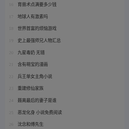
育兽术点满要多少钱
16
地球人有激素吗
17
世界首富的烦恼游戏
18
史上最强师兄人物汇总
19
九星毒奶 无错
20
含有萌宝的漫画
21
兵王单女主角小说
22
重建修仙家族
23
聂离最后的妻子是谁
24
恶龙化身 小说免费阅读
25
沈念和傅先生
26