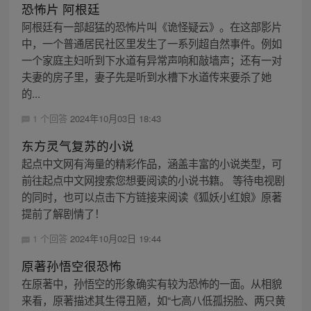
恐怖片 阿根廷
阿根廷有一部超猛的恐怖片叫《诡怪疑云》。在这部影片
中，一个普通居民社区里发生了一系列超自然事件。例如
一个家庭主妇听到下水道有异常声响和敲墙声；还有一对
夫妻的房子里，妻子先是听到水槽下水道传来要杀了她
的...
1 个回答
2024年10月03日 18:43
东方灵气复苏的小说
起点中文网有海量的精彩作品，涵盖丰富的小说类型，可
前往起点中文网搜索您想要阅读的小说书籍。 等待电视剧
的同时，也可以点击下方链接来阅读《狐妖小红娘》原著
提前了解剧情了！
1 个回答
2024年10月02日 19:44
原著孙悟空很恐怖
在原著中，孙悟空的形象确实有较为恐怖的一面。从相貌
来看，原著描述其生得丑陋，如“七高八低孤拐脸、两只黄