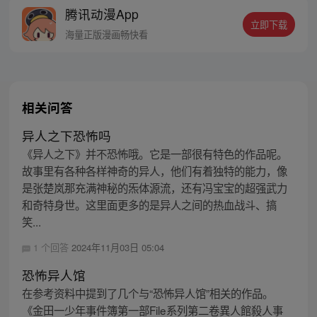
腾讯动漫App
立即下载
海量正版漫画畅快看
相关问答
异人之下恐怖吗
《异人之下》并不恐怖哦。它是一部很有特色的作品呢。
故事里有各种各样神奇的异人，他们有着独特的能力，像
是张楚岚那充满神秘的炁体源流，还有冯宝宝的超强武力
和奇特身世。这里面更多的是异人之间的热血战斗、搞
笑...
1 个回答
2024年11月03日 05:04
恐怖异人馆
在参考资料中提到了几个与“恐怖异人馆”相关的作品。
《金田一少年事件簿第一部File系列第二卷異人館殺人事