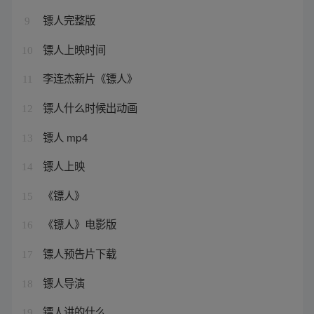
镖人完整版
9
镖人上映时间
10
李连杰新片《镖人》
11
镖人什么时候出动画
12
镖人 mp4
13
镖人上映
14
《镖人》
15
《镖人》电影版
16
镖人预告片下载
17
镖人导演
18
镖人讲的什么
19