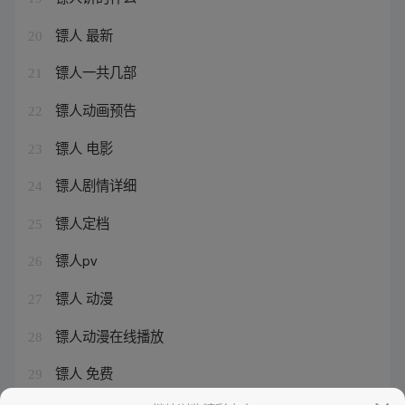
镖人 最新
20
镖人一共几部
21
镖人动画预告
22
镖人 电影
23
镖人剧情详细
24
镖人定档
25
镖人pv
26
镖人 动漫
27
镖人动漫在线播放
28
镖人 免费
29