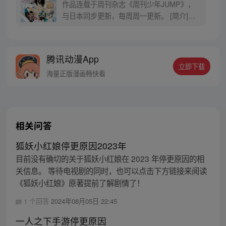
作品连载于周刊杂志《周刊少年JUMP》，
与日本同步更新，每周周一更新。 [简介]有
一个梦想成为海盗的少年叫路飞，他因误
食“恶魔果实”而成为了橡皮人，在获得超人
能力的同时付出了一辈子无法游泳的代价。
腾讯动漫App
十年后，路飞为实现与因救他而断臂的杰克
立即下载
斯的约定而出海，开始了以成为海盗王为目
海量正版漫画畅快看
标的伟大的冒险旅程！
相关问答
狐妖小红娘停更原因2023年
目前没有确切的关于狐妖小红娘在 2023 年停更原因的相
关信息。 等待电视剧的同时，也可以点击下方链接来阅读
《狐妖小红娘》原著提前了解剧情了！
1 个回答
2024年08月05日 22:45
一人之下手游停更原因