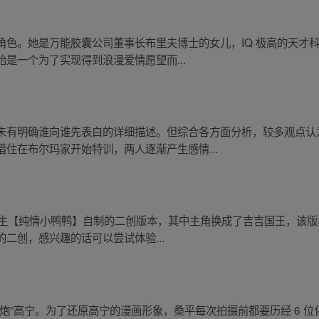
角色。她是万能胶囊公司董事长布里夫博士的女儿，IQ 极高的天才
是一个为了实现得到浪漫爱情愿望而...
未有明确谁向谁先表白的详细描述。但综合各方面分析，较多观点认
住在布尔玛家开始特训，两人逐渐产生感情...
UP 主【纯情小鸭鸭】自制的二创版本，其中主角换成了吉吉国王，该
二创，感兴趣的话可以尝试体验...
炮”高宁。为了还原高宁的漫画形象，桑平每次拍摄前都要历经 6 位化