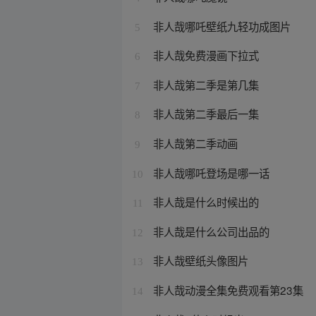
非人哉哪吒壁纸九轻功成图片
5
非人哉免费漫画下拉式
6
非人哉第二季是第几集
7
非人哉第二季最后一集
8
非人哉第二季动画
9
非人哉哪吒登场是哪一话
10
非人哉是什么时候出的
11
非人哉是什么公司出品的
12
非人哉壁纸头像图片
13
非人哉动漫全集免费观看第23集
14