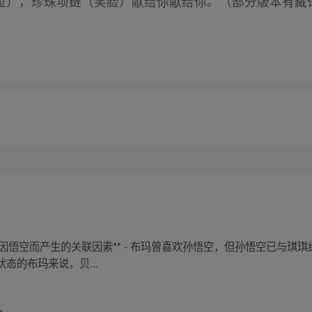
拉），珍珠项链（笑脸）献给你献给你。（部分版本有藏
**因悟空而产生的关联因素** - 布玛曾喜欢孙悟空，但孙悟空已与
态的布玛来说，贝...