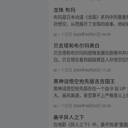
龙珠 布玛
布玛是日本动漫《龙珠》系列中的重要
孙悟空，从而展开了龙珠的故事。她初始
1 个回答
2024年09月01日 04:50
贝吉塔和布尔玛表白
贝吉塔和布尔玛的感情发展在剧情中并
白。贝吉塔在看到超级赛亚人孙悟空后借
1 个回答
2024年08月26日 11:22
黑神话悟空抢先版吉吉国王
黑神话悟空抢先版存在一个由 B 站 
大，画风离谱，甚至算不上严格意义上的
1 个回答
2024年08月24日 22:00
桑平异人之下
在电影《异人之下》中，桑平饰演“雷烟