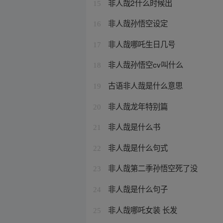
非人哉2什么时候出
15
非人哉孙悟空设定
16
非人哉哪吒生日几号
17
非人哉孙悟空cv叫什么
18
古语非人哉是什么意思
19
非人哉龙年特别篇
20
非人哉是什么书
21
非人哉是什么句式
22
非人哉第二季孙悟空死了没
23
非人哉是什么句子
24
非人哉哪吒女装 长发
25