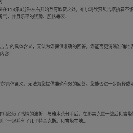
的
在118集6分钟左右开始互有欣赏之处，布尔玛欣赏贝吉塔执着不懈的
气，并且乐平的犹豫、胆怯等表...
岚吉吉”的具体含义，无法为您提供准确的回答。您能否更清晰准确地
彩内容！
王”的具体含义，无法为您提供准确有效的回答。您能否进一步解释或
尔玛经历了感情的波折，与雅木茶分手后，在那美克星一战后贝吉塔
了一起并有了儿子特兰克斯。贝吉塔在地...