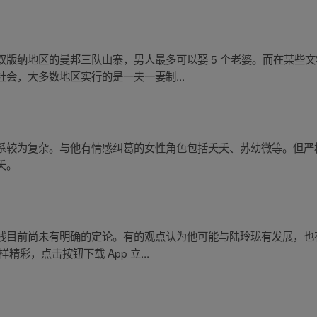
双版纳地区的曼邦三队山寨，男人最多可以娶 5 个老婆。而在某些
会，大多数地区实行的是一夫一妻制...
系较为复杂。与他有情感纠葛的女性角色包括夭夭、苏幼微等。但严格
夭。
线目前尚未有明确的定论。有的观点认为他可能与陆玲珑有发展，也
彩，点击按钮下载 App 立...