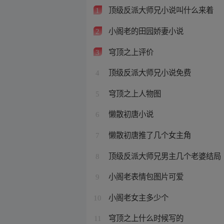
顶级反派大师兄小说叫什么来着
1
小阁老的田园娇妻小说
2
穹顶之上评价
3
顶级反派大师兄小说免费
4
穹顶之上人物图
5
懒散初唐小说
6
懒散初唐推了几个女主角
7
顶级反派大师兄男主几个老婆结局
8
小阁老表情包图片可爱
9
小阁老女主多少个
10
穹顶之上什么时候写的
11