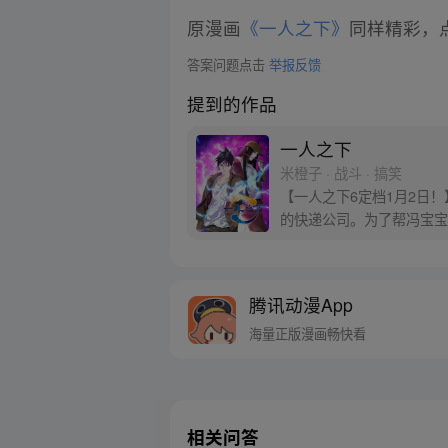
原漫画
《一人之下》
同样精彩，点
答案问题点击
举报反馈
提到的作品
一人之下
米橙子 · 战斗 · 搞笑
【一人之下6定档1月2日
的快递公司。为了帮冯宝宝
腾讯动漫App
海量正版漫画畅快看
相关问答