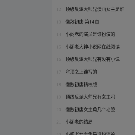
顶级反派大师兄漫画女主是谁
12
懒散初唐 第14章
13
小阁老的演员是谁扮演的
14
小阁老大神小说网在线阅读
15
顶级反派大师兄有没有小说
16
穹顶之上谁写的
17
懒散初唐精校版
18
顶级反派大师兄有女主吗
19
懒散初唐女主角几个老婆
20
小阁老的结局
21
小阁老女主角是谁扮演的
22