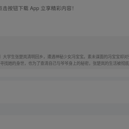
击按钮下载 App 立享精彩内容！
！】大学生张楚岚清明回乡，遭遇神秘少女冯宝宝。素未谋面的冯宝宝却
寻找她的身世，也为了查清自己与爷爷身上的秘密，张楚岚的生活被彻底