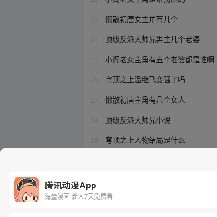
懒散初唐女主角有几个
23
顶级反派大师兄男主几个老婆
24
小阁老女主角有五个老婆都是谁啊
25
穹顶之上温继飞变强了吗
26
懒散初唐主角有几个女人
27
顶级反派大师兄小说
28
穹顶之上人物结局是什么
29
小阁老大结局
30
腾讯动漫App
海量漫画 新人7天免费看