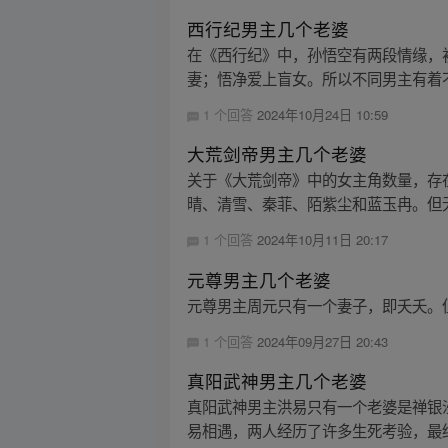
西行纪男主几个老婆
在《西行纪》中，孙悟空有两段情缘，
妻；悟净爱上盲女。所以不同男主有着不同
1 个回答
2024年10月24日 10:59
大荒剑帝男主几个老婆
关于《大荒剑帝》中的女主角数量，存
晴、清雪、秦菲、陌紫尘和蓝玉冉。但
1 个回答
2024年10月11日 20:17
元尊男主几个老婆
元尊男主周元只有一个妻子，即夭夭。
1 个回答
2024年09月27日 20:43
真阳武神男主几个老婆
真阳武神男主洪易只有一个老婆是禅银
易相遇，两人经历了许多生死考验，最