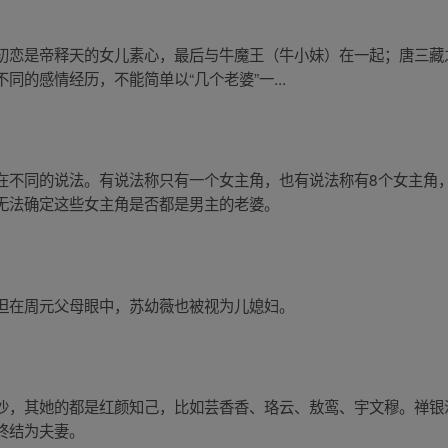
初恋是帝释天的女儿素心，最后与牛魔王（牛小妹）在一起；唐三藏
的感情经历，不能简单以“几个老婆”一...
在不同的说法。有说法称只有一个女主角，也有说法称有8个女主角
无法确定这些女主角是否都是男主的老婆。
但在周元父母眼中，苏幼薇也被视为儿媳妇。
沙，其她的都是红颜知己，比如芸香香、珞云、敖鸾、宇文穆。禅银
终结为夫妻。