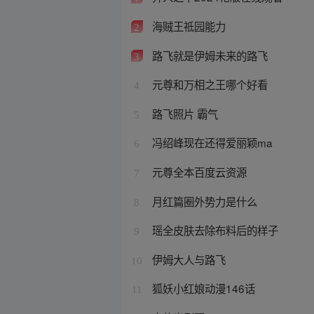
海贼王祗园能力
2
路飞就是伊姆未来的路飞
3
元尊和万相之王哪个好看
4
路飞照片 霸气
5
冯绍峰现在还得爱丽颖ma
6
元尊全本百度云资源
7
月红篇圈外势力是什么
8
瑶全皮肤去除布料后的样子
9
伊姆大人与路飞
10
狐妖小红娘动漫146话
11