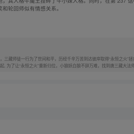
，其人格牛魔王捏碎了牛小妹人格。同时，在第 237 
笑和轮回师似有情感关系。
，三藏师徒一行为了世间和平，历经千辛万苦到达彼岸取得“永恒之火”拯
起, 为了让“永恒之火”重新归位，小狼妖白狼不辞万难，找到唐三藏大法
西行之旅……