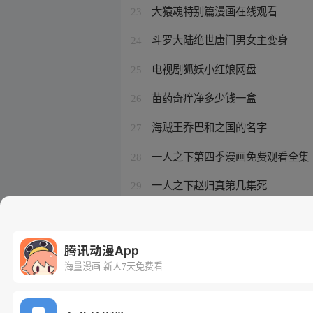
大猿魂特别篇漫画在线观看
23
斗罗大陆绝世唐门男女主变身
24
电视剧狐妖小红娘网盘
25
苗药奇痒净多少钱一盒
26
海贼王乔巴和之国的名字
27
一人之下第四季漫画免费观看全集
28
一人之下赵归真第几集死
29
一人之下赵归真做了什么
30
腾讯动漫App
海量漫画 新人7天免费看