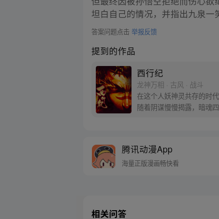
但最终因被孙悟空拒绝而伤心欲绝
坦白自己的情况，并指出九泉一
答案问题点击
举报反馈
提到的作品
西行纪
龙神万相 · 古风 · 战斗
在这个人妖神灵共存的时代
随着阴谋慢慢揭露，暗魂四
新“西行小队”，再度踏上
腾讯动漫App
海量正版漫画畅快看
相关问答