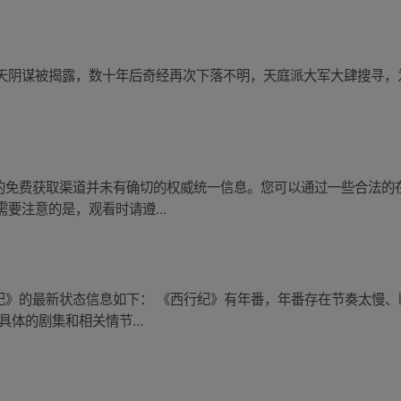
天阴谋被揭露，数十年后奇经再次下落不明，天庭派大军大肆搜寻，
关于西行纪的免费获取渠道并未有确切的权威统一信息。您可以通过一些合
要注意的是，观看时请遵...
关于《西行纪》的最新状态信息如下： 《西行纪》有年番，年番存在节奏太
体的剧集和相关情节...