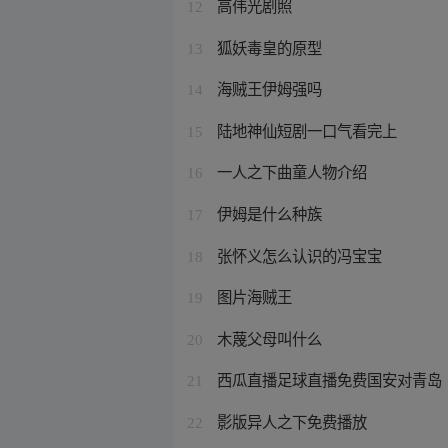
高伟光剧照
12
狐妖毒皇的原型
13
海贼王伊姆强吗
14
陆地神仙短剧一口气看完上
15
一人之下曲童人物介绍
16
伊姆是什么种族
17
张怀义怎么认识的冯宝宝
18
图片海贼王
19
木蔑父母叫什么
20
西瓜直播足球直播免费国安对青岛
21
影版异人之下免费播放
22