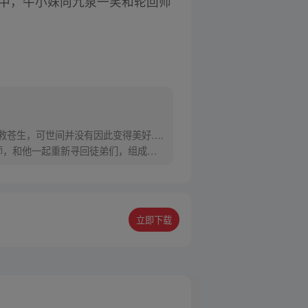
话中，牛小妹向九泉一笑和轮回师
救苍生，可世间并没有因此变得美好….
师，和他一起重新寻回徒弟们，组成全
立即下载