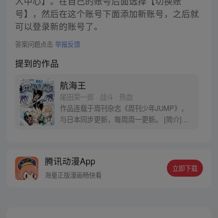
人中心】。在自己的账号后面选择【切换账
号】，然后在这个账号下面添加新账号，之后就
可以登录新的账号了。
答案问题点击
举报反馈
提到的作品
航海王
尾田荣一郎 · 战斗 · 热血
作品连载于周刊杂志《周刊少年JUMP》，
与日本同步更新，每周周一更新。 [简介]有
一个梦想成为海盗的少年叫路飞，他因误
食“恶魔果实”而成为了橡皮人，在获得超人
能力的同时付出了一辈子无法游泳的代价。
腾讯动漫App
十年后，路飞为实现与因救他而断臂的杰克
立即下载
斯的约定而出海，开始了以成为海盗王为目
海量正版漫画畅快看
标的伟大的冒险旅程！