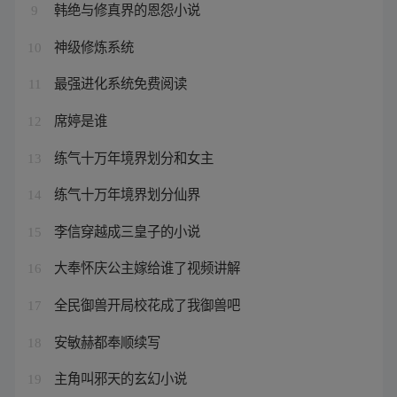
韩绝与修真界的恩怨小说
9
神级修炼系统
10
最强进化系统免费阅读
11
席婷是谁
12
练气十万年境界划分和女主
13
练气十万年境界划分仙界
14
李信穿越成三皇子的小说
15
大奉怀庆公主嫁给谁了视频讲解
16
全民御兽开局校花成了我御兽吧
17
安敏赫都奉顺续写
18
主角叫邪天的玄幻小说
19