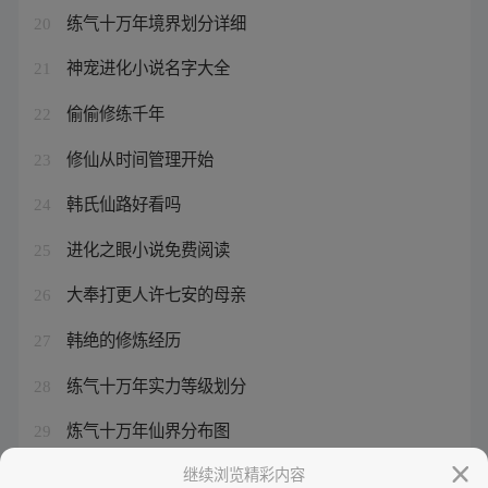
练气十万年境界划分详细
20
神宠进化小说名字大全
21
偷偷修练千年
22
修仙从时间管理开始
23
韩氏仙路好看吗
24
进化之眼小说免费阅读
25
大奉打更人许七安的母亲
26
韩绝的修炼经历
27
练气十万年实力等级划分
28
炼气十万年仙界分布图
29
席绢个人资料简介
继续浏览精彩内容
30