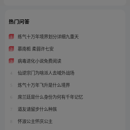
热门问答
练气十万年境界划分详细九重天
1
慕南栀 柔弱许七安
2
病毒进化小说免费阅读
3
仙逆宗门为啥派人去域外战场
4
炼气十万年飞升是什么境界
5
席兰廷是什么身份为何有千年记忆
6
道友请留步什么种族
7
怀淑公主怀庆公主
8